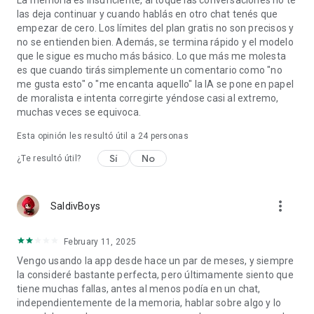
La memoria es insuficiente, al toque las conversaciones no te
las deja continuar y cuando hablás en otro chat tenés que
empezar de cero. Los límites del plan gratis no son precisos y
no se entienden bien. Además, se termina rápido y el modelo
que le sigue es mucho más básico. Lo que más me molesta
es que cuando tirás simplemente un comentario como "no
me gusta esto" o "me encanta aquello" la IA se pone en papel
de moralista e intenta corregirte yéndose casi al extremo,
muchas veces se equivoca.
Esta opinión les resultó útil a
24
personas
Sí
No
¿Te resultó útil?
more_vert
SaldivBoys
February 11, 2025
Vengo usando la app desde hace un par de meses, y siempre
la consideré bastante perfecta, pero últimamente siento que
tiene muchas fallas, antes al menos podía en un chat,
independientemente de la memoria, hablar sobre algo y lo