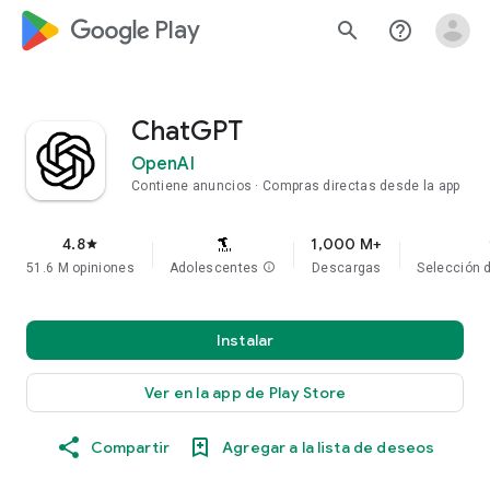
google_logo Play
search
help_outline
ChatGPT
OpenAI
Contiene anuncios
Compras directas desde la app
4.8
1,000 M+
star
51.6 M opiniones
Adolescentes
info
Descargas
Selección d
Instalar
Ver en la app de Play Store
Compartir
Agregar a la lista de deseos