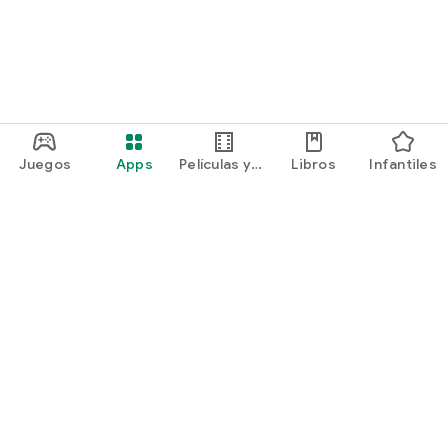
Juegos
Apps
Películas y
Libros
Infantiles
programas
Google Play
Play Pass
Play Points
Tarjetas de regalo