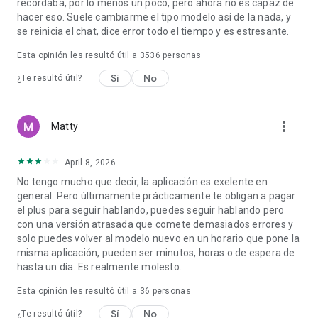
recordaba, por lo menos un poco, pero ahora no es capaz de
hacer eso. Suele cambiarme el tipo modelo así de la nada, y
se reinicia el chat, dice error todo el tiempo y es estresante.
Esta opinión les resultó útil a
3536
personas
Sí
No
¿Te resultó útil?
more_vert
Matty
April 8, 2026
No tengo mucho que decir, la aplicación es exelente en
general. Pero últimamente prácticamente te obligan a pagar
el plus para seguir hablando, puedes seguir hablando pero
con una versión atrasada que comete demasiados errores y
solo puedes volver al modelo nuevo en un horario que pone la
misma aplicación, pueden ser minutos, horas o de espera de
hasta un día. Es realmente molesto.
Esta opinión les resultó útil a
36
personas
Sí
No
¿Te resultó útil?