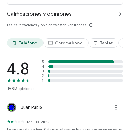
Calificaciones y opiniones
arrow_forward
Las calificaciones y opiniones están verificadas
info_outline
head_mounted_device
Teléfono
Chromebook
Tablet
phone_android
laptop
tablet_android
4.8
5
4
3
2
1
49.9M
opiniones
more_vert
Juan Pablo
April 30, 2026