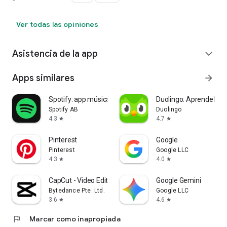
Ver todas las opiniones
Asistencia de la app
expand_more
Apps similares
arrow_forward
Spotify: app música y podcasts
Duolingo: Aprende Idi
Spotify AB
Duolingo
4.3
4.7
star
star
Pinterest
Google
Pinterest
Google LLC
4.3
4.0
star
star
CapCut - Video Editor
Google Gemini
Bytedance Pte. Ltd.
Google LLC
3.6
4.6
star
star
flag
Marcar como inapropiada