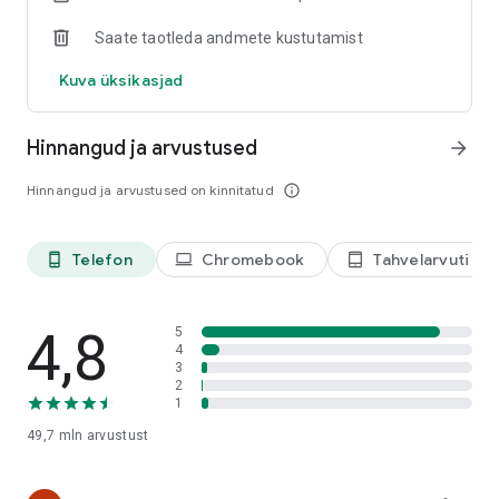
Saate taotleda andmete kustutamist
Kuva üksikasjad
Hinnangud ja arvustused
arrow_forward
Hinnangud ja arvustused on kinnitatud
info_outline
Telefon
Chromebook
Tahvelarvuti
phone_android
laptop
tablet_android
4,8
5
4
3
2
1
49,7 mln
arvustust