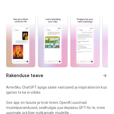
Rakenduse teave
arrow_forward
Ametliku ChatGPT äpiga saate vastuseid ja inspiratsiooni kus
iganes te ka ei viibiks.
See äpp on tasuta ja toob teieni OpenAI uusimad
mudeliparandused, sealhulgas juurdepääsu GPT-4o-le, meie
uusimale ja kõige nutikamale mudelile.