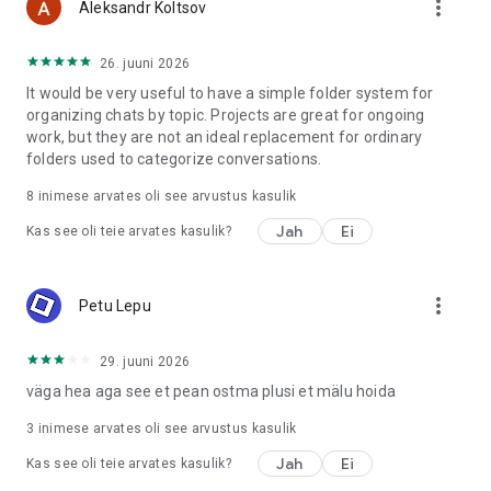
more_vert
Aleksandr Koltsov
26. juuni 2026
It would be very useful to have a simple folder system for
organizing chats by topic. Projects are great for ongoing
work, but they are not an ideal replacement for ordinary
folders used to categorize conversations.
8
inimese arvates oli see arvustus kasulik
Jah
Ei
Kas see oli teie arvates kasulik?
more_vert
Petu Lepu
29. juuni 2026
väga hea aga see et pean ostma plusi et mälu hoida
3
inimese arvates oli see arvustus kasulik
Jah
Ei
Kas see oli teie arvates kasulik?