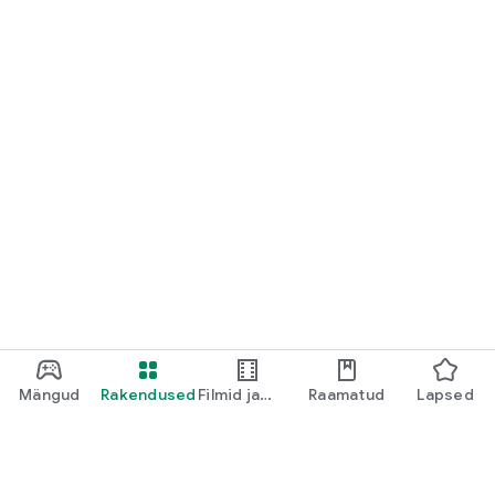
Mängud
Rakendused
Filmid ja
Raamatud
Lapsed
televisioon