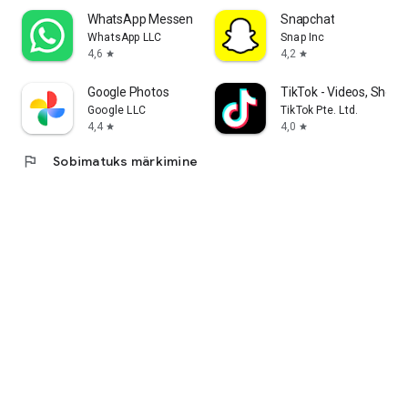
WhatsApp Messenger
Snapchat
WhatsApp LLC
Snap Inc
4,6
4,2
star
star
Google Photos
TikTok - Videos, Shop 
Google LLC
TikTok Pte. Ltd.
4,4
4,0
star
star
flag
Sobimatuks märkimine