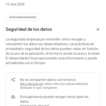
sección Rutas, ocio y tiempo libre y grabar o utilizar tus
15 ene 2026
tracks/rutas, planificar excursiones utilizando mapas,
navegación y recorridos guiados, sin necesidad de tener
conexión a internet.
Entretenimiento
Todos los mapas y rutas que se utilizan son gratuitos y te
permite:
Seguridad de los datos
arrow_forward
- Ubicación por GPS, incluso sin tener cobertura en el móvil
- Modo de mapas sin conexión: guárdalos con antelación
La seguridad empieza por entender cómo recogen y
- Trazar rutas (Tracks) con GPS sobre los mapas del Instituto
comparten tus datos los desarrolladores. Las prácticas de
Geográfico Nacional.
privacidad y seguridad de los datos pueden variar en función
- Guardar y visualizar los tracks en formato gpx o kml y kmz.
de tu uso de la aplicación, el territorio donde la uses y tu edad.
- Soporta servicios de mapas WMS y WMTS, puedes utilizar la
El desarrollador ha proporcionado esta información y puede
aplicación como visor WMS
actualizarla con el tiempo.
- Visualización del posicionamiento mediante coordenadas,
rumbo, velocidad, altitud. Cálculo de distancias
- La aplicación se encuentra en español, catalán, gallego,
euskera e inglés.
No se comparten datos con terceros
- Basada en el software OruxMaps.
Más información
sobre cómo los desarrolladores
declaran lo que comparten
Mapas de España se usa como herramienta GIS, procede de
Esta aplicación puede recoger estos tipos de
un departamento gubernamental español
datos
(https://www.ign.es/web/ign/portal) y es utilizada por
Información personal