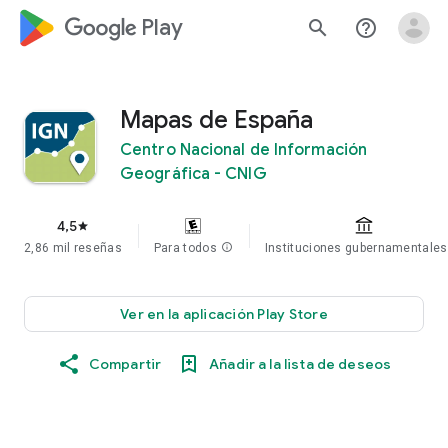
google_logo Play
search
help_outline
Mapas de España
Centro Nacional de Información
Geográfica - CNIG
4,5
star
2,86 mil reseñas
Para todos
info
Instituciones gubernamentales
Ver en la aplicación Play Store
Compartir
Añadir a la lista de deseos