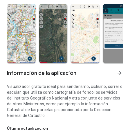
Información de la aplicación
arrow_forward
Visualizador gratuito ideal para senderismo, ciclismo, correr o
esquiar, que utiliza como cartografía de fondo los servicios
del Instituto Geográfico Nacional y otra conjunto de servicios
de otros Ministerios, como por ejemplo la información
Catastral de las parcelas proporcionada por la Dirección
General de Catastro.
Visualizador ideal para senderismo, ciclismo, correr o esquiar, etc
Con esta aplicación podrás recorrer numerosas rutas en la
Última actualización