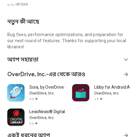
৬.৩২ লা
টি রিভিউ
নতুন কী আছে
Bug fixes, performance optimizations, and preparation for
our next round of features. Thanks for supporting your local
libraries!
অ্যাপ সহায়তা
expand_more
OverDrive, Inc.-এর থেকে আরও
arrow_forward
Sora, by OverDrive Education
Libby for Android Aut
OverDrive, Inc.
OverDrive, Inc.
৩.৯
২.৪
star
star
LexisNexis® Digital Library
OverDrive, Inc.
৩.৮
star
একই ধরনের অ্যাপ
arrow_forward