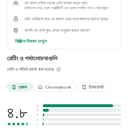
বিশ্বজুড়ে স্থানীয় লাইব্রেরিগুলোকে সহায়তা করার জন্য এবং আরও বেশি মানুষকে
এই অ্যাপ এইসব ধরনের ডেটা সংগ্রহ করতে পারে
ডিজিটালভাবে বই পেতে সাহায্য করার জন্য OverDrive লিবি তৈরি করেছে।
ব্যক্তিগত তথ্য, অ্যাপ অ্যাক্টিভিটি এবং অ্যাপ সম্পর্কিত তথ্য ও পারফর্ম্যান্স
আজই লিবি ডাউনলোড করুন এবং আপনার লাইব্রেরি থেকে ই-বুক, অডিওবুক এবং
ডেটা এনক্রিপ্ট করে এক জায়গা থেকে অন্য জায়গায় পাঠানো হয়েছে
ম্যাগাজিন অন্বেষণ করুন।
আপনি এই ডেটা মুছে ফেলার অনুরোধ করতে পারবেন
বিস্তারিত বিবরণ দেখুন
রেটিং ও পর্যালোচনাগুলি
রেটিং ও রিভিউ যাচাই করা হয়েছে
info_outline
ফোন
Chromebook
ট্যাবলেট
phone_android
laptop
tablet_android
৪.৮
৫
৪
৩
২
১