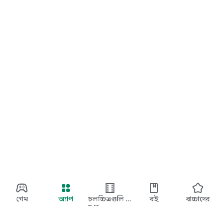
গেম
অ্যাপ
চলচ্চিত্রগুলি ও
বই
বাচ্চাদের
টিভি