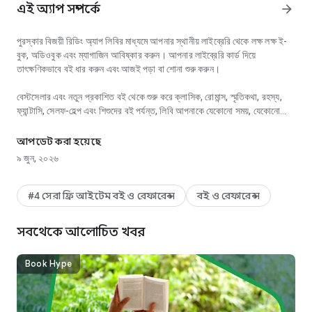
এই অ্যাপ সম্পর্কে
arrow_forward
পুরস্কার বিজয়ী রিডিং অ্যাপ লিবির মাধ্যমে আপনার স্থানীয় লাইব্রেরি থেকে লক্ষ লক্ষ ই-
বুক, অডিওবুক এবং ম্যাগাজিন আবিষ্কার করুন। আপনার লাইব্রেরি কার্ড দিয়ে
তাৎক্ষণিকভাবে বই ধার করুন এবং আজই পড়া বা শোনা শুরু করুন।
বেস্টসেলার এবং নতুন প্রকাশিত বই থেকে শুরু করে ক্লাসিক, রোমান্স, স্মৃতিকথা, রহস্য,
ফ্যান্টাসি, সেলফ-হেল্প এবং শিশুদের বই পর্যন্ত, লিবি আপনাকে যেকোনো সময়, যেকোনো
আপনার স্থানীয় গ্রন্থাগার থেকে সর্বাধিক বিক্রিত ই-বুক পড়ুন এবং অডিওবুকের গল্প শুনুন।
জায়গায় আপনার লাইব্রেরির সম্পূর্ণ ডিজিটাল সংগ্রহে প্রবেশাধিকার দেয়।
আপডেট করা হয়েছে
তাৎক্ষণিকভাবে ধার করুন এবং পড়ুন
৯ জুন, ২০২৬
- আপনার স্থানীয় লাইব্রেরি থেকে লক্ষ লক্ষ ই-বুক এবং অডিওবুক অ্যাক্সেস করুন
- জনপ্রিয় বই, ক্লাসিক, সেলফ-হেল্প এবং নিউ ইয়র্ক টাইমস বেস্টসেলার ব্রাউজ করুন
#4 সেরা ফ্রি আইটেম বই ও রেফারেন্স
বই ও রেফারেন্স
- আপনার লাইব্রেরি কার্ড দিয়ে তাৎক্ষণিকভাবে ধার করুন
- যেকোনো সময়, যেকোনো জায়গায় পড়ুন বা শুনুন
সবথেকে আলোচিত খবর
সহজ ও সুবিধাজনক পড়া এবং শোনা
Book Hype
- অফলাইনে পড়ার জন্য বই ডাউনলোড করুন অথবা স্টোরেজ বাঁচাতে স্ট্রিম করুন
- আপনার পড়ার অগ্রগতি স্বয়ংক্রিয়ভাবে সমস্ত ডিভাইসে সিঙ্ক করুন
- কিন্ডলে ই-বুক পাঠান (শুধুমাত্র মার্কিন যুক্তরাষ্ট্রে)