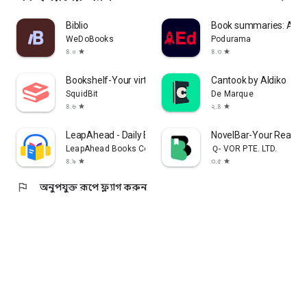
Biblio
Book summaries: Acce
WeDoBooks
Podurama
৪.০
৪.৩
star
star
Bookshelf-Your virtual library
Cantook by Aldiko
SquidBit
De Marque
৪.৬
২.৪
star
star
LeapAhead - Daily Book Cast
NovelBar-Your Readin
LeapAhead Books Corp
Ｑ- VOR PTE. LTD.
৪.৯
৩.৫
star
star
flag
অনুপযুক্ত রূপে ফ্ল্যাগ করুন