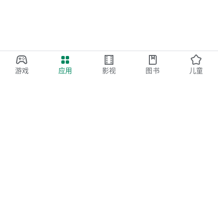
游戏
应用
影视
图书
儿童
Google Play
Play Pass
Play Points
礼品卡
兑换