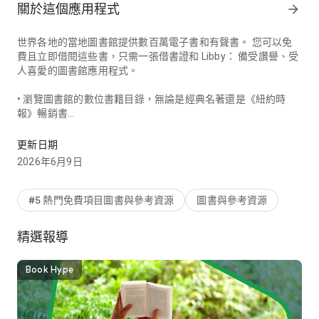
關於這個應用程式
arrow_forward
世界各地的當地圖書館提供數百萬電子書和有聲書。 您可以免
費且立即借閱這些書，只需一張借書證和 Libby： 備受讚譽、受
人喜愛的圖書館應用程式。
• 瀏覽圖書館的數位書籍目錄，無論是經典名著還是《紐約時
報》暢銷書
歡迎使用 Libby。 享受當地圖書館的有聲書。
• 借閱和享受電子書、有聲書和雜誌
• 下載出版物離線閱讀，或串流節省空間
更新日期
• 將電子書傳送到您的 Kindle（僅限美國圖書館）
2026年6月9日
• 透過 Android Auto 收聽有聲書
• 使用標籤來建立您的必讀書單和其他任何您想要的書單
• 在您的所有裝置上自動同步閱讀位置
#5 熱門免費項目圖書與參考資源
圖書與參考資源
使用我們漂亮、直觀的電子書閱讀器：
精選報導
• 調整文字大小、背景顏色和書籍設計
• 放大雜誌和漫畫書
• 定義和搜尋單字與短語
Book Hype
• 與孩子一起閱讀和收聽跟讀書籍
• 新增書籤、注釋和突出顯示