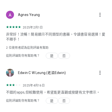
more_vert
Agnes Yeung
2025年2月1日
非常好！流暢！簡易顯示不同類型的書藉，令讀書容易選擇！愛
不釋手！
2
位使用者認為這則評論有幫助
是
否
這則評論對你有幫助嗎？
more_vert
Edwin C W Leung (老梁Edwin)
2025年4月16日
不錯的apps,但較難使用，希望能更直觀或按鍵有文字標示。
是
否
這則評論對你有幫助嗎？