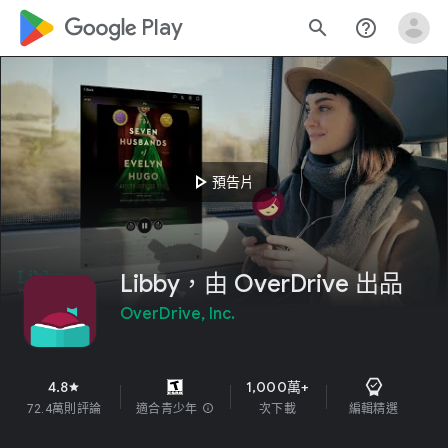
google_logo Play
search
help_outline
play_arrow
預告片
Libby，由 OverDrive 出品
OverDrive, Inc.
4.8
1,000萬+
star
72.4萬則評論
適合青少年
info
次下載
編輯精選