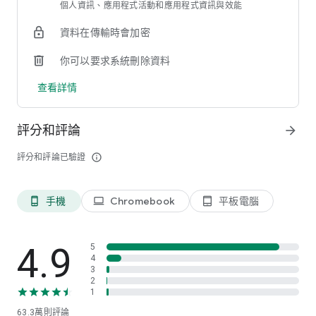
個人資訊、應用程式活動和應用程式資訊與效能
資料在傳輸時會加密
你可以要求系統刪除資料
查看詳情
評分和評論
arrow_forward
評分和評論已驗證
info_outline
手機
Chromebook
平板電腦
phone_android
laptop
tablet_android
4.9
5
4
3
2
1
63.3萬
則評論