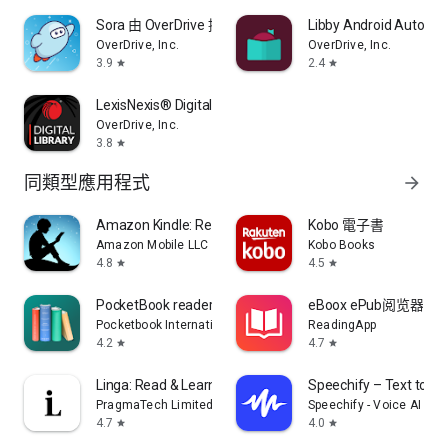
Sora 由 OverDrive 提供
Libby Android Automo
OverDrive, Inc.
OverDrive, Inc.
3.9
2.4
star
star
LexisNexis® Digital Library
OverDrive, Inc.
3.8
star
同類型應用程式
arrow_forward
Amazon Kindle: Reading App
Kobo 電子書
Amazon Mobile LLC
Kobo Books
4.8
4.5
star
star
PocketBook reader - EPUB, PDF
eBoox ePub阅览器
Pocketbook International SA
ReadingApp
4.2
4.7
star
star
Linga: Read & Learn Languages
Speechify – Text to S
PragmaTech Limited
Speechify - Voice AI Ass
4.7
4.0
star
star