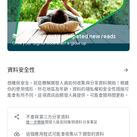
使用我們創新的音訊播放器：
• 音訊減速或加速（0.6 到 3.0 倍）
• 設定睡眠計時器
• 只需撥動即可快轉跳過和跳回
• 新增書籤、注釋和突出顯示
📚 August's most anticipated new reads
Libby 由 OverDrive 的團隊構建，以支援各地的本地圖書館。
Give your digital bookshelf a glow up
祝您閱讀愉快！
資料安全性
arrow_forward
想確保安全，就從瞭解開發人員如何收集與分享資料開始！根據
你的使用情形、所在地區及年齡，資料的隱私權和安全性措施可
能會有所不同。這項資訊由開發人員提供，可能會隨時間更新。
不會與第三方分享資料
進一步瞭解
開發人員如何聲明資料分享事宜
這個應用程式可能會收集以下類型的資料