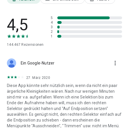
4,5
5
4
3
2
1
144.467
Rezensionen
more_vert
Ein Google-Nutzer
27. März 2020
Diese App könnte sehr nützlich sein, wenn da nicht ein paar
ärgerliche Kleinigkeiten wären. Nach nur wenigen Minuten
sind mir v.a. aufgefallen: Wenn ich eine Selektion bis zum
Ende der Aufnahme haben will, muss ich den rechten
Selektor gedrückt halten und "Auf Endposition setzen"
auswählen. Es genügt nicht, den rechten Selektor einfach auf
die Endposition zu schieben - dann erscheinen die
Menüpunkte "Ausschneiden", "Trimmen" usw. nicht im Menü.