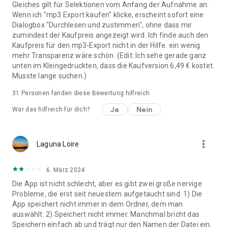
Gleiches gilt für Selektionen vom Anfang der Aufnahme an.
Wenn ich "mp3 Export kaufen" klicke, erscheint sofort eine
Dialogbox "Durchlesen und zustimmen", ohne dass mir
zumindest der Kaufpreis angezeigt wird. Ich finde auch den
Kaufpreis für den mp3-Export nicht in der Hilfe. ein wenig
mehr Transparenz wäre schön. (Edit: Ich sehe gerade ganz
unten im Kleingedruckten, dass die Kaufversion 6,49 € kostet.
Musste lange suchen.)
31
Personen fanden diese Bewertung hilfreich
Ja
Nein
War das hilfreich für dich?
more_vert
Laguna Loire
6. März 2024
Die App ist nicht schlecht, aber es gibt zwei große nervige
Probleme, die erst seit neuestem aufgetaucht sind. 1) Die
App speichert nicht immer in dem Ordner, dem man
auswählt. 2) Speichert nicht immer. Manchmal bricht das
Speichern einfach ab und trägt nur den Namen der Datei ein.