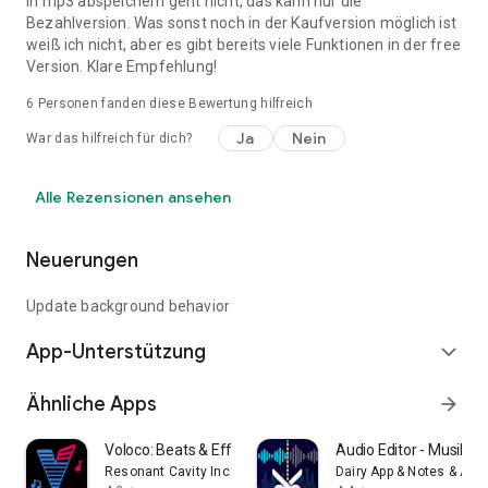
in mp3 abspeichern geht nicht, das kann nur die
Bezahlversion. Was sonst noch in der Kaufversion möglich ist
weiß ich nicht, aber es gibt bereits viele Funktionen in der free
Version. Klare Empfehlung!
6
Personen fanden diese Bewertung hilfreich
Ja
Nein
War das hilfreich für dich?
Alle Rezensionen ansehen
Neuerungen
Update background behavior
App-Unterstützung
expand_more
Ähnliche Apps
arrow_forward
Voloco: Beats & Effekte Studio
Audio Editor - Musik s
Resonant Cavity Inc.
Dairy App & Notes & Audi