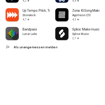
4,2
4,4
star
star
Up Tempo: Pitch, Tempo Wechsel
Zona: KI Song Maker &
Stonekick
AppVision LTD
4,7
4,3
star
star
Bandpass
Splice: Make music no
Lunar Labs
Splice Music
2,7
star
flag
Als unangemessen melden