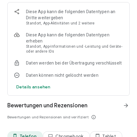
Diese App kann die folgenden Datentypen an
Dritte weitergeben
Standort, App-Aktivitäten und 2 weitere
Diese App kann die folgenden Datentypen
erheben
Standort, App-Informationen und -Leistung und Geräte-
oder andere IDs
Daten werden bei der Übertragung verschlüsselt
Daten können nicht gelöscht werden
Details ansehen
Bewertungen und Rezensionen
arrow_forward
Bewertungen und Rezensionen sind verifiziert
info_outline
Telefon
Chromebook
Tablet
phone_android
laptop
tablet_android