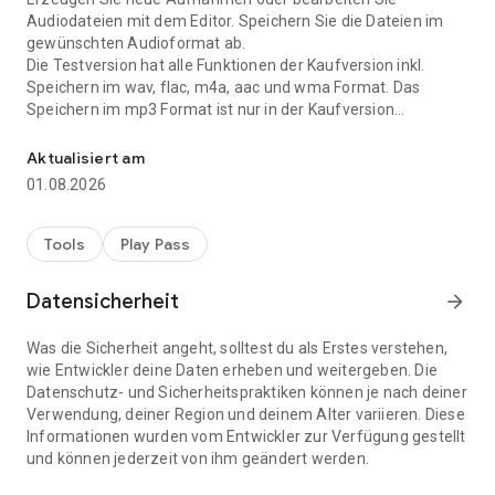
Audiodateien mit dem Editor. Speichern Sie die Dateien im
gewünschten Audioformat ab.
Die Testversion hat alle Funktionen der Kaufversion inkl.
Speichern im wav, flac, m4a, aac und wma Format. Das
Speichern im mp3 Format ist nur in der Kaufversion
Audio Editor zum Aufnehmen und Bearbeiten von Audiodateien in
verfügbar.
- Recorder und Player
Aktualisiert am
- Ausschneiden, Kopieren und Einfügen
01.08.2026
- Löschen, Stille einfügen, Trimmen, Einblenden, Ausblenden
- Normalisieren, Geräuschunterdrückung
- In bestehende Aufnahme neue einfügen, Datei in
Tools
Play Pass
bestehende Importieren
- Die aktuelle Datei mit einer Anderen mischen
Datensicherheit
arrow_forward
- 10 Band Equalizer
- Kompressor
Was die Sicherheit angeht, solltest du als Erstes verstehen,
- Ändern der Geschwindigkeit, Tonhöhe, Pitch
wie Entwickler deine Daten erheben und weitergeben. Die
- Splitting in Gesang und Begleitung
Datenschutz- und Sicherheitspraktiken können je nach deiner
- Audioformate: mp3 (bis 320kb/s), flac, m4a, aac, wav (16
Verwendung, deiner Region und deinem Alter variieren. Diese
Bit PCM) und wma, video import: mp4, 3gp, 3g2
Informationen wurden vom Entwickler zur Verfügung gestellt
Bemerkung: Zum editieren muss genug freier Speicher auf
und können jederzeit von ihm geändert werden.
Ihrer ersten SD-Card vorhanden sein. Für 10min 48k stereo
Sound empfehlen wir mindestens 500MB freien Speicher.