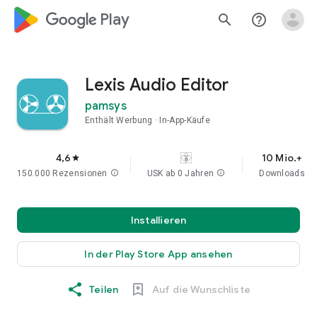
google_logo Play
search
help_outline
Lexis Audio Editor
pamsys
Enthält Werbung
In-App-Käufe
4,6
10 Mio.+
star
150.000 Rezensionen
info
USK ab 0 Jahren
info
Downloads
Installieren
In der Play Store App ansehen
Teilen
Auf die Wunschliste