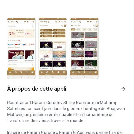
À propos de cette appli
arrow_forward
Rashtrasant Param Gurudev Shree Namramuni Maharaj
Saheb est un saint jaïn dans le glorieux héritage de Bhagwan
Mahavir, un penseur remarquable et un humanitaire qui
transforme des vies à travers le monde.
Inspiré de Param Gurudev, Param G App vous permettra de