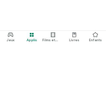
Jeux
Applis
Films et
Livres
Enfants
émissions
Google Play
Play Pass
Play Points
Cartes-cadeaux