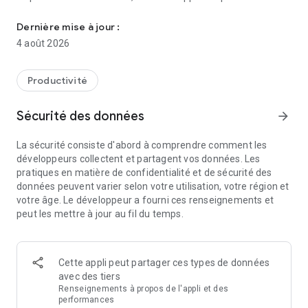
Tout savoir sur le jaïnisme et connectez-vous à Param Gurude
vous connecter à Param Gurudev via ses audios, vidéos et
chansons Bhakti. Param G possède un énorme référentiel de
Dernière mise à jour :
Jain Bhakti, Jain Stavan, Jain Stotra/Jain Stuti, de citations
4 août 2026
religieuses, de méditation et de mantra Jain. Dans le
jaïnisme, Jain Bhakti, Jain Stavans, Mantra, Meditation, Jain
Stuti et Stotra jouent un rôle éminent dans l'élévation
Productivité
spirituelle. Param G contient également des livres, des
magazines, des émissions télévisées en direct et bien plus
Sécurité des données
arrow_forward
encore.
La sécurité consiste d'abord à comprendre comment les
Fondateur de l'organisation socio-religieuse Parasdham,
développeurs collectent et partagent vos données. Les
Rashtrasant Param Gurudev Shree Namramuni Maharaj
pratiques en matière de confidentialité et de sécurité des
Saheb mentionne souvent des citations inspirantes de Jain
données peuvent varier selon votre utilisation, votre région et
qui peuvent transformer le processus de pensée. Ses
votre âge. Le développeur a fourni ces renseignements et
discours simplifient la religion jaïne, proposée par le 24e
peut les mettre à jour au fil du temps.
Tirthankara, Bhagwan Mahavir (Seigneur Mahavir), et
mettent en lumière les applications pratiques du jaïnisme
dans la vie quotidienne.
Cette appli peut partager ces types de données
Bhagwan Mahavir était le vingt-quatrième et le dernier
avec des tiers
Tirthankar de la religion Jain.
Renseignements à propos de l'appli et des
performances