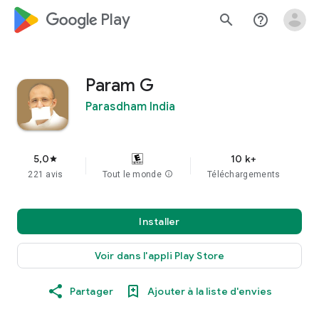
google_logo Play
search
help_outline
Param G
Parasdham India
5,0
10 k+
star
221 avis
Tout le monde
info
Téléchargements
Installer
Voir dans l'appli Play Store
Partager
Ajouter à la liste d'envies