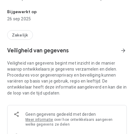
Bekijk ons scheepsaanbod
eenvoudig en efficiënt mogelijk te maken.
Bijgewerkt op
Met de PC Shipbrokers app kunt u gepersonaliseerde
26 sep 2025
zoekopdrachten instellen en direct notificaties ontvangen
wanneer er nieuwe schepen beschikbaar zijn die aan uw
criteria voldoen. Elke aanbieding bevat gedetailleerde
Zakelijk
beschrijvingen, foto’s en specificaties van het schip, zodat u
een weloverwogen beslissing kunt nemen. Bovendien kunt u
Veiligheid van gegevens
arrow_forward
schepen toevoegen aan uw favorieten en ze later
gemakkelijk terugvinden.
Veiligheid van gegevens begint met inzicht in de manier
waarop ontwikkelaars je gegevens verzamelen en delen.
Neem direct contact op met verkopers via de app voor meer
Procedures voor gegevensprivacy en beveiliging kunnen
informatie of om een bezichtiging te plannen. Download de
variëren op basis van je gebruik, regio en leeftijd. De
PC Shipbrokers app nu en ontdek uw volgende schip met
ontwikkelaar heeft deze informatie aangeleverd en kan die in
gemak en vertrouwen.
de loop van de tijd updaten.
Geen gegevens gedeeld met derden
Meer informatie
over hoe ontwikkelaars aangeven
welke gegevens ze delen