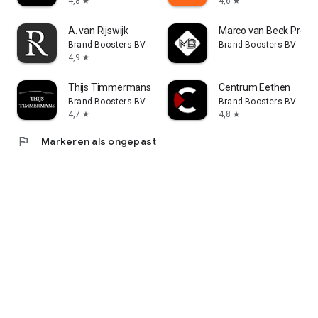
4,8
4,6
star
star
A. van Rijswijk
Marco van Beek Prem
Brand Boosters BV
Brand Boosters BV
4,9
star
Thijs Timmermans
Centrum Eethen
Brand Boosters BV
Brand Boosters BV
4,7
4,8
star
star
flag
Markeren als ongepast