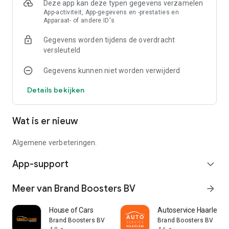
Deze app kan deze typen gegevens verzamelen
App-activiteit, App-gegevens en -prestaties en
Apparaat- of andere ID's
Gegevens worden tijdens de overdracht
versleuteld
Gegevens kunnen niet worden verwijderd
Details bekijken
Wat is er nieuw
Algemene verbeteringen.
App-support
expand_more
Meer van Brand Boosters BV
arrow_forward
House of Cars
Autoservice Haarlem
Brand Boosters BV
Brand Boosters BV