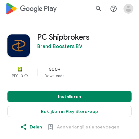
google_logo Play
search
help_outline
PC Shipbrokers
Brand Boosters BV
500+
PEGI 3
info
Downloads
Installeren
Bekijken in Play Store-app
Delen
Aan verlanglijstje toevoegen