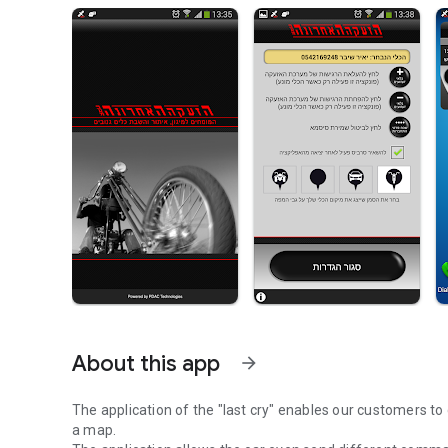
About this app
arrow_forward
The application of the "last cry" enables our customers to c
a map.