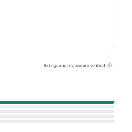
Ratings and reviews are verified
info_outline