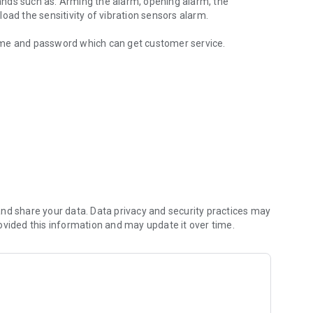
nds such as: Arming the alarm, opening alarm, the
oad the sensitivity of vibration sensors alarm.
ame and password which can get customer service.
time status tool on map
nd share your data. Data privacy and security practices may
ovided this information and may update it over time.