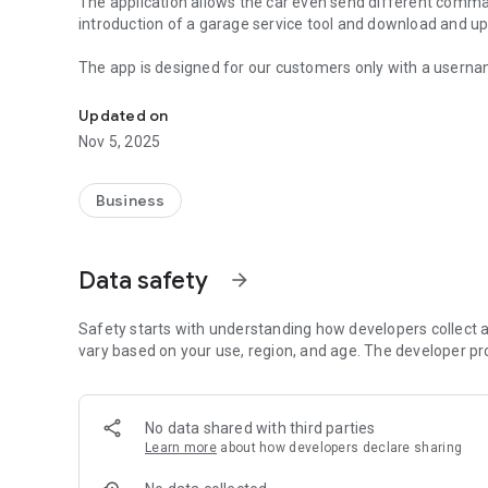
The application allows the car even send different comma
introduction of a garage service tool and download and upl
The app is designed for our customers only with a usern
The app allows customers to control the car and see real-
Updated on
Nov 5, 2025
Business
Data safety
arrow_forward
Safety starts with understanding how developers collect a
vary based on your use, region, and age. The developer pr
No data shared with third parties
Learn more
about how developers declare sharing