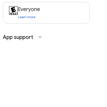
Everyone
Learn more
App support
expand_more