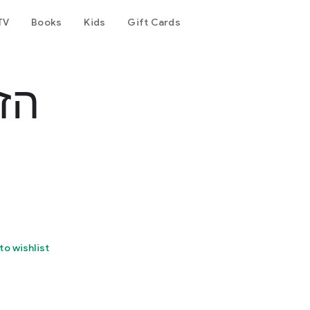
TV
Books
Kids
Gift Cards
הז
to wishlist