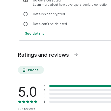
No data collected
Learn more
about how developers declare collection
Data isn’t encrypted
Data can’t be deleted
See details
Ratings and reviews
arrow_forward
Phone
phone_android
5.0
5
4
3
2
1
196
reviews