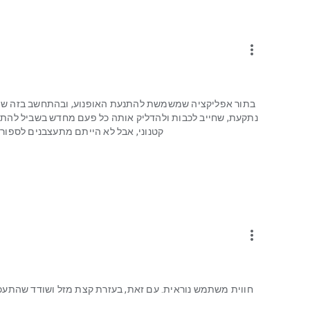
more_vert
בתור אפליקציה שמשמשת להתנעת האופנוע, ובהתחשב בזה שמשל
נתקעת, שחייב לכבות ולהדליק אותה כל פעם מחדש בשביל להתני
קטנוני, אבל לא הייתם מתעצבנים לספור עד 20 לפני כל התנעה??) יש לי אותה שנתיים והמצב ל
more_vert
חווית משתמש נוראית. עם זאת, בעזרת קצת מזל ושודד שהתעכב