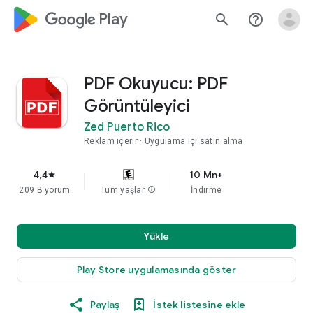
google_logo Play
search
help_outline
PDF Okuyucu: PDF
Görüntüleyici
Zed Puerto Rico
Reklam içerir
Uygulama içi satın alma
4,4
10 Mn+
star
209 B yorum
Tüm yaşlar
info
İndirme
Yükle
Play Store uygulamasında göster
Paylaş
İstek listesine ekle