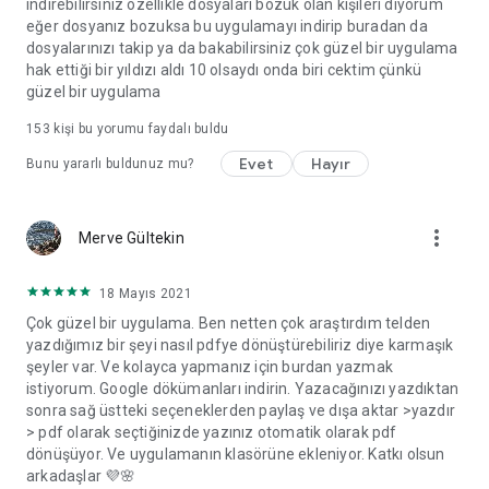
indirebilirsiniz özellikle dosyaları bozuk olan kişileri diyorum
-----
eğer dosyanız bozuksa bu uygulamayı indirip buradan da
Privacy Policy >
dosyalarınızı takip ya da bakabilirsiniz çok güzel bir uygulama
https://www.zedptorico.info/PrivacyPolicy.html
hak ettiği bir yıldızı aldı 10 olsaydı onda biri cektim çünkü
Terms of Use >
güzel bir uygulama
https://www.zedptorico.info/Service_Terms.html
153
kişi bu yorumu faydalı buldu
Evet
Hayır
Bunu yararlı buldunuz mu?
more_vert
Merve Gültekin
18 Mayıs 2021
Çok güzel bir uygulama. Ben netten çok araştırdım telden
yazdığımız bir şeyi nasıl pdfye dönüştürebiliriz diye karmaşık
şeyler var. Ve kolayca yapmanız için burdan yazmak
istiyorum. Google dökümanları indirin. Yazacağınızı yazdıktan
sonra sağ üstteki seçeneklerden paylaş ve dışa aktar >yazdır
> pdf olarak seçtiğinizde yazınız otomatik olarak pdf
dönüşüyor. Ve uygulamanın klasörüne ekleniyor. Katkı olsun
arkadaşlar 💜🌸