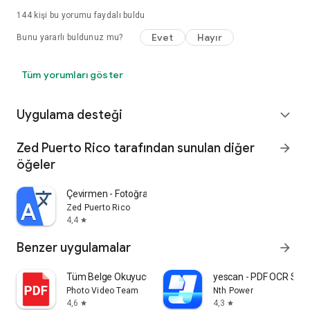
144
kişi bu yorumu faydalı buldu
Evet
Hayır
Bunu yararlı buldunuz mu?
Tüm yorumları göster
Uygulama desteği
expand_more
Zed Puerto Rico tarafından sunulan diğer
arrow_forward
öğeler
Çevirmen - Fotoğraf çeviri
Zed Puerto Rico
4,4
star
Benzer uygulamalar
arrow_forward
Tüm Belge Okuyucu
yescan - PDF OCR Sca
Photo Video Team
Nth Power
4,6
4,3
star
star