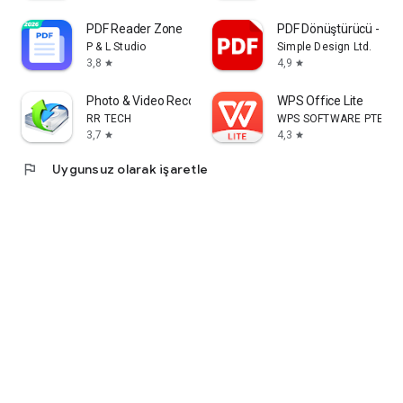
PDF Reader Zone
PDF Dönüştürücü - JPG
P & L Studio
Simple Design Ltd.
3,8
4,9
star
star
Photo & Video Recovery
WPS Office Lite
RR TECH
WPS SOFTWARE PTE. LTD
3,7
4,3
star
star
flag
Uygunsuz olarak işaretle