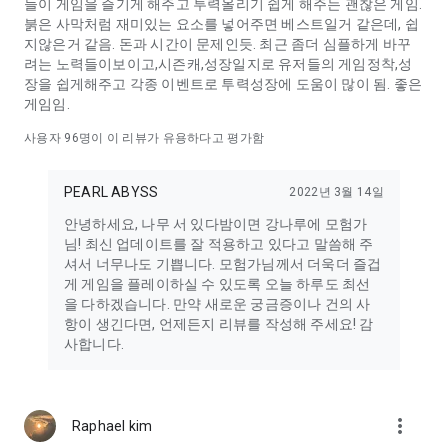
들이 게임을 즐기게 해주고 투력올리기 쉽게 해주는 괜찮은 게임.
South Korea 138-81-62479 2022-경기과천-0177호 과천시
붉은 사막처럼 재미있는 요소를 넣어주면 베스트일거 같은데, 쉽
지않은거 같음. 돈과 시간이 문제인듯. 최근 좀더 심플하게 바꾸
려는 노력들이보이고,시즌캐,성장일지로 유저들의 게임정착,성
장을 쉽게해주고 각종 이벤트로 투력성장에 도움이 많이 됨. 좋은
게임임.
사용자
96
명이 이 리뷰가 유용하다고 평가함
PEARL ABYSS
2022년 3월 14일
안녕하세요, 나무 서 있다밤이면 강나루에 모험가
님! 최신 업데이트를 잘 적용하고 있다고 말씀해 주
셔서 너무나도 기쁩니다. 모험가님께서 더욱더 즐겁
게 게임을 플레이하실 수 있도록 오늘 하루도 최선
을 다하겠습니다. 만약 새로운 궁금증이나 건의 사
항이 생긴다면, 언제든지 리뷰를 작성해 주세요! 감
사합니다.
more_vert
Raphael kim