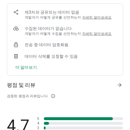
■ 세계관을 아우르는 방대한 콘텐츠
제3자와 공유되는 데이터 없음
낚시, 포획 등 풍부한 생활 콘텐츠와 영지 시스템
개발자가 어떻게 공유를 선언하는지
자세히 알아보세요
.
모험의 든든한 동반자 반려동물과 말 시스템
전투 그 이상의 재미를 느껴보세요.
수집된 데이터가 없습니다.
개발자가 어떻게 수집을 선언하는지
자세히 알아보세요
.
■ 최소사양
- 갤럭시 S20
전송 중 데이터 암호화됨
- Android 10.0이상
데이터 삭제를 요청할 수 있음
[검은사막 모바일 공식 포럼]
검은사막 모바일 최신 뉴스를 가장 빠르게 받아보고 싶다면 지금
더 알아보기
바로 가입!
https://forum.blackdesertm.com/
[검은사막 모바일 브랜드 페이지]
평점 및 리뷰
arrow_forward
브랜드 페이지에서 검은사막 모바일의 모든 것에 대해 알아보세
요.
검증된 평점과 리뷰입니다.
info_outline
https://www.blackdesertm.com/
▶스마트폰 앱 접근권한 안내◀
앱 이용 시 아래와 같은 서비스를 제공하기 위해 접근 권한을 요
4.7
5
청하고 있습니다.
4
3