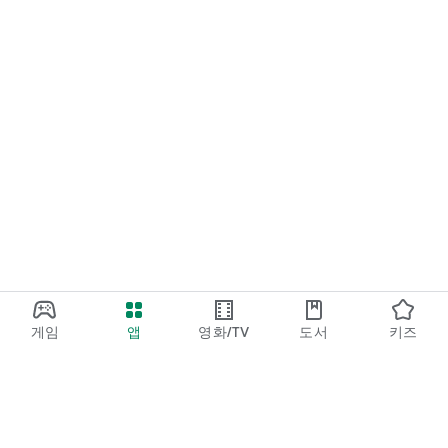
게임
앱
영화/TV
도서
키즈