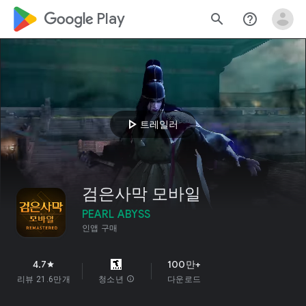
google_logo Play
search
help_outline
play_arrow
트레일러
검은사막 모바일
PEARL ABYSS
인앱 구매
4.7
100만+
star
리뷰 21.6만개
청소년
info
다운로드