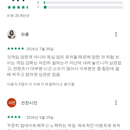
2
[선택적 접근권한]
1
- 저장소(Android 13미만) : 사진 업로드, 게임 내 캡처 기능 제공
을 위해 저장소에 접근합니다.
리뷰
20.8만
개
- 알림(Android 13이상): 검은사막 모바일에서 보내는 Push 및
알림을 수신하기 위해 사용됩니다.
more_vert
- 마이크 : 음성인식을 통한 텍스트 입력 기능을 사용하기 위해 마
와룡
이크에 접근합니다.
※ 선택적 접근권한에 동의하지 않으셔도 검은사막 모바일 이용
2026년 7월 30일
이 가능합니다.
갓게임.망한게 아니라 욕심 많은 유저들 때문에 망한 것 처럼 보
[접근권한 철회 방법]
이는 게임.강화는 여전히 잘되는거 아닌데 내려 놓으니까 상관없
▶ 검은사막 모바일 > 설정 > 권한 허용 > 철회하고자 하는 접근
고, 컨텐츠가 대부분 시간 소모가 많아서 이부분은 좀 힘든데 잘
권한 선택
때 켜두고 잠자면 상관은 없음.
사용자
2
명이 이 리뷰가 유용하다고 평가함
[주의사항]
필수적 접근권한 철회 시 리소스 중단 혹은 게임 접속 불가 현상
이 발생할 수 있습니다.
more_vert
건전시민
----
개발자 연락처 :
Pearl Abyss Corp. Arion Technology
2026년 5월 29일
48 Gwacheon-daero 2-gil
꾸준히 업데이트해주고 노력하는 게임. 계속적인 이벤트로 유저
과천시, 경기도 13824