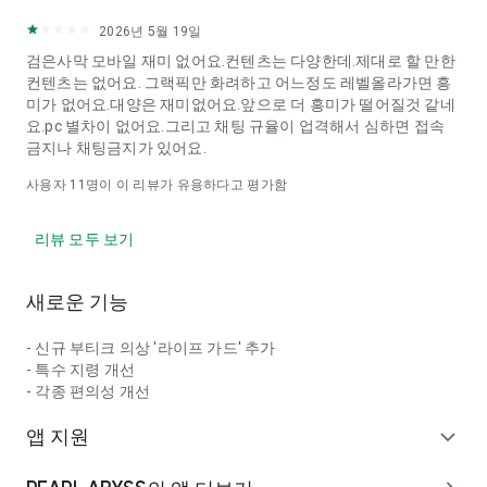
2026년 5월 19일
검은사막 모바일 재미 없어요.컨텐츠는 다양한데.제대로 할 만한
컨텐츠는 없어요. 그랙픽만 화려하고 어느정도 레벨올라가면 흥
미가 없어요.대양은 재미없어요.앞으로 더 흥미가 떨어질것 같네
요.pc 별차이 없어요.그리고 채팅 규율이 업격해서 심하면 접속
금지나 채팅금지가 있어요.
사용자
11
명이 이 리뷰가 유용하다고 평가함
리뷰 모두 보기
새로운 기능
- 신규 부티크 의상 '라이프 가드' 추가
- 특수 지령 개선
- 각종 편의성 개선
앱 지원
expand_more