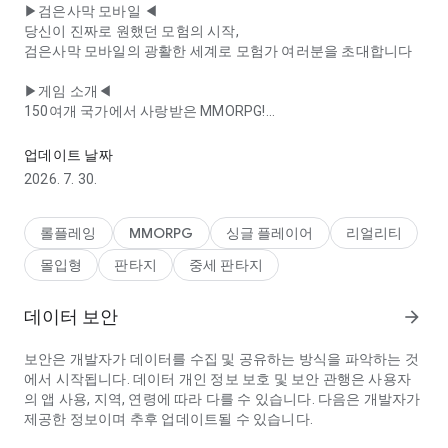
▶검은사막 모바일 ◀
당신이 진짜로 원했던 모험의 시작,
검은사막 모바일의 광활한 세계로 모험가 여러분을 초대합니다
▶게임 소개◀
150여개 국가에서 사랑받은 MMORPG!
- 하이델 연회 기념 이벤트 시작 - 아토르의 시련:정예 초기화 - 각종 
검은사막의 감성과 감동을 모바일에서도 느껴보세요.
업데이트 날짜
■ 강렬한 액션과 짜릿한 타격감
2026. 7. 30.
개성 넘치는 캐릭터와 화려한 스킬 액션
모바일을 뛰어넘은 압도적인 타격감
검은사막 모바일만의 박진감 넘치는 전투의 재미를 선사합니다.
롤플레잉
MMORPG
싱글 플레이어
리얼리티
몰입형
판타지
중세 판타지
■ 모바일에선 상상도 못했던 놀라운 그래픽
실사에 가까운 정교하고 수준 높은 그래픽!
원작의 아름다운 배경과 매력적인 캐릭터를
데이터 보안
arrow_forward
모바일에서도 즐길 수 있습니다
보안은 개발자가 데이터를 수집 및 공유하는 방식을 파악하는 것
■ 놀랍도록 섬세한 커스터마이징
에서 시작됩니다. 데이터 개인 정보 보호 및 보안 관행은 사용자
조작은 손쉽게, 커스터마이징은 정교하게!
의 앱 사용, 지역, 연령에 따라 다를 수 있습니다. 다음은 개발자가
모바일의 한계를 뛰어넘은 커스터마이징으로
제공한 정보이며 추후 업데이트될 수 있습니다.
나만의 특별한 캐릭터를 만들 수 있습니다.