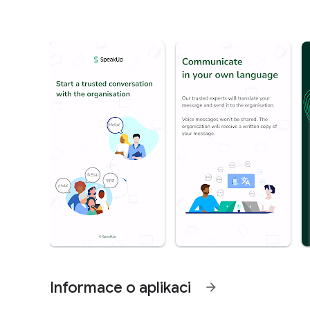
Informace o aplikaci
arrow_forward