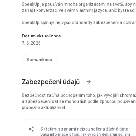
SpeakUp je používán mnoha organizacemi na světě, aby n
zahájit konverzaci ve svém vlastním jazyce, aniž byste sdíle
SpeakUp splňuje nejvyšší standardy zabezpečení a ochra
Zahajte důvěryhodnou konverzaci
Datum aktualizace
7. 6. 2026
Komunikace
Zabezpečení údajů
arrow_forward
Bezpečnost začíná pochopením toho, jak vývojáři shromažď
a zabezpečení dat se mohou lišit podle způsobu používání,
průběžně aktualizovat.
S třetími stranami nejsou sdílena žádná data
Další informace
o tom, jak vývojáři deklarují sdílení