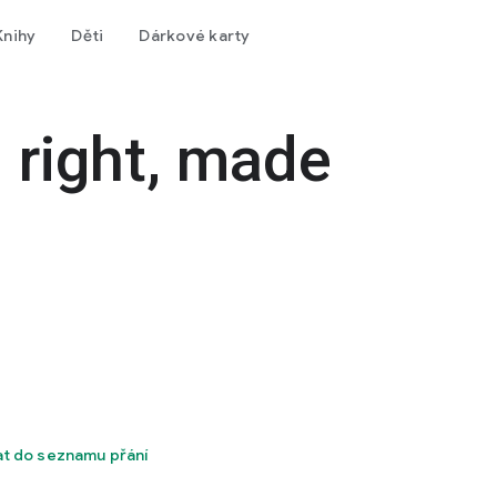
Knihy
Děti
Dárkové karty
 right, made
at do seznamu přání