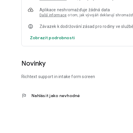
Aplikace neshromažďuje žádná data
Další informace
o tom, jak vývojáři deklarují shromaž
Závazek k dodržování zásad pro rodiny ve službě
Zobrazit podrobnosti
Novinky
Richtext support in intake form screen
flag
Nahlásit jako nevhodné