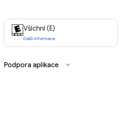
Všichni (E)
Další informace
Podpora aplikace
expand_more