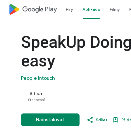
google_logo Play
Hry
Aplikace
Filmy
SpeakUp Doing
easy
People Intouch
5 tis.+
Stahování
Nainstalovat
Sdílet
Přid