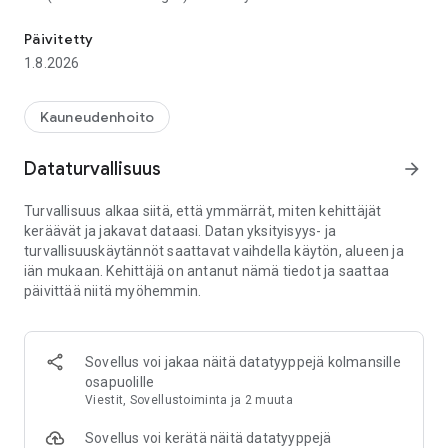
Philips Lumea IPL -sovelluksesta saat vaiheittaisia ohjeita ja neuv
vaiheittaisia ohjeita ja neuvoja, karvanpoistovinkkejä,
yksilöityjä käsittelysuunnitelmia ja helposti seurattavan
Päivitetty
aikataulun, joiden ansiosta saat parhaimman mahdollisen
1.8.2026
lopputuloksen.
Edellä mainittujen ominaisuuksien lisäksi Philips Lumea 9900
SenseIQ Pro -käyttäjät pääsevät hyödyntämään seuraavia
Kauneudenhoito
älykkäitä reaaliaikatoimintoja:
- interaktiivinen ihotesti, jonka avulla määrität sopivimman
Dataturvallisuus
arrow_forward
tehotason
- ihokosketuksen palaute, jolla varmistat tasaisen
Turvallisuus alkaa siitä, että ymmärrät, miten kehittäjät
lopputuloksen myös hankalilla alueilla
keräävät ja jakavat dataasi. Datan yksityisyys- ja
- audiovisuaalinen palaute käsittelyjen aikana
turvallisuuskäytännöt saattavat vaihdella käytön, alueen ja
- edistymisestä kertovat älykkäät päivitykset, joissa annetaan
iän mukaan. Kehittäjä on antanut nämä tiedot ja saattaa
näppäriä vinkkejä edistymisesi tueksi.
päivittää niitä myöhemmin.
Oletko valmis aloittamaan matkasi kohti pitkään sileänä
pysyvää ihoa? Lataa sovellus ja aloitetaan.
Sovellus voi jakaa näitä datatyyppejä kolmansille
osapuolille
Viestit, Sovellustoiminta ja 2 muuta
Sovellus voi kerätä näitä datatyyppejä