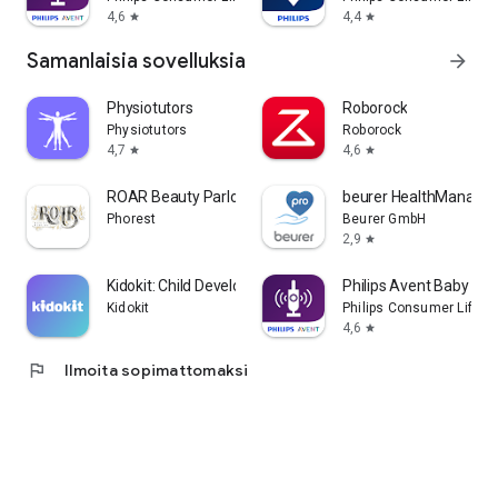
4,6
4,4
star
star
Samanlaisia sovelluksia
arrow_forward
Physiotutors
Roborock
Physiotutors
Roborock
4,7
4,6
star
star
ROAR Beauty Parlor
beurer HealthManager
Phorest
Beurer GmbH
2,9
star
Kidokit: Child Development
Philips Avent Baby Mon
Kidokit
Philips Consumer Lifesty
4,6
star
flag
Ilmoita sopimattomaksi