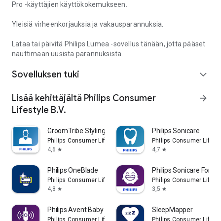
Pro -käyttäjien käyttökokemukseen.
Yleisiä virheenkorjauksia ja vakausparannuksia.
Lataa tai päivitä Philips Lumea -sovellus tänään, jotta pääset
nauttimaan uusista parannuksista.
Sovelluksen tuki
expand_more
Lisää kehittäjältä Philips Consumer
arrow_forward
Lifestyle B.V.
GroomTribe Styling and Shaving
Philips Sonicare
Philips Consumer Lifestyle B.V.
Philips Consumer Lifesty
4,6
4,7
star
star
Philips OneBlade
Philips Sonicare For Ki
Philips Consumer Lifestyle B.V.
Philips Consumer Lifesty
4,8
3,5
star
star
Philips Avent Baby Monitor+
SleepMapper
Philips Consumer Lifestyle B.V.
Philips Consumer Lifesty