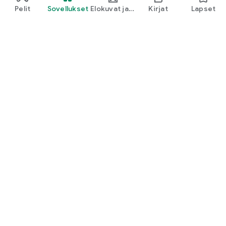
Pelit
Sovellukset
Elokuvat ja
Kirjat
Lapset
TV
Google Play
Play Pass
Play-pisteet
Lahjakortit
Lunasta
Hyvityskäytäntö
Lapset ja perhe
Vanhempien opas