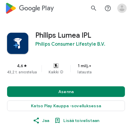
google_logo Play
search
help_outline
Philips Lumea IPL
Philips Consumer Lifestyle B.V.
4,6
1 milj.+
star
43,2 t. arvostelua
Kaikki
info
latausta
Asenna
Katso Play Kauppa ‐sovelluksessa
Jaa
Lisää toivelistaan