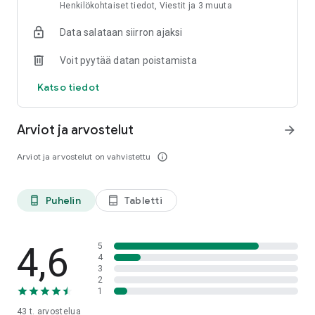
Henkilökohtaiset tiedot, Viestit ja 3 muuta
Data salataan siirron ajaksi
Voit pyytää datan poistamista
Katso tiedot
Arviot ja arvostelut
arrow_forward
Arviot ja arvostelut on vahvistettu
info_outline
Puhelin
Tabletti
phone_android
tablet_android
4,6
5
4
3
2
1
43 t.
arvostelua