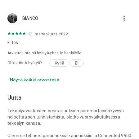
more_vert
BIANCO
28. marraskuuta 2022
kiitos
Arvostelusta oli hyötyä yhdelle henkilölle
Kyllä
Ei
Oliko tästä hyötyä?
Näytä kaikki arvostelut
Uutta
Tekoälyavusteisten ominaisuuksien parempi läpinäkyvyys
helpottaa sen tunnistamista, oletko vuorovaikutuksessa
tekoälyn kanssa.
Olemme tehneet parannuksia käännöksiin ja Connected 9900