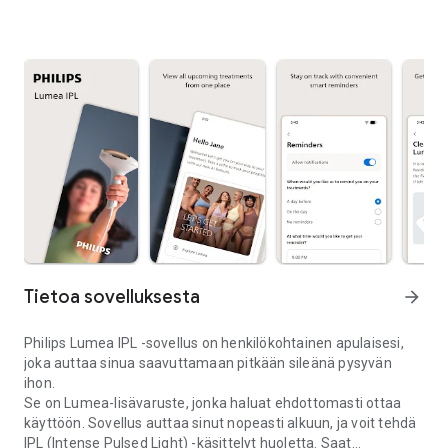
Tietoa sovelluksesta
arrow_forward
Philips Lumea IPL -sovellus on henkilökohtainen apulaisesi,
joka auttaa sinua saavuttamaan pitkään sileänä pysyvän
ihon.
Se on Lumea-lisävaruste, jonka haluat ehdottomasti ottaa
käyttöön. Sovellus auttaa sinut nopeasti alkuun, ja voit tehdä
IPL (Intense Pulsed Light) -käsittelyt huoletta. Saat