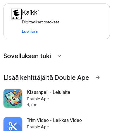
Kaikki
Digitaaliset ostokset
Lue lisää
Sovelluksen tuki
expand_more
Lisää kehittäjältä Double Ape
arrow_forward
Kissanpeli - Lelulaite
Double Ape
4,7
star
Trim Video - Leikkaa Video
Double Ape