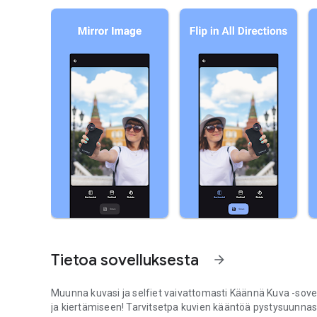
Tietoa sovelluksesta
arrow_forward
Muunna kuvasi ja selfiet vaivattomasti Käännä Kuva -sovel
ja kiertämiseen! Tarvitsetpa kuvien kääntöä pystysuunnas