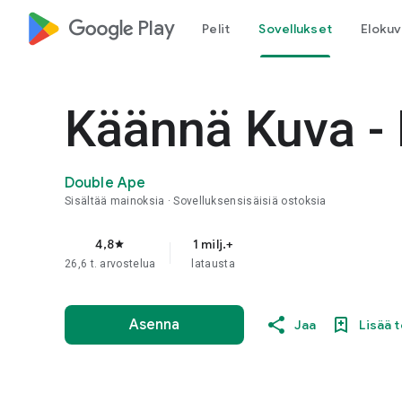
google_logo Play
Pelit
Sovellukset
Elokuv
Käännä Kuva - 
Double Ape
Sisältää mainoksia
Sovelluksensisäisiä ostoksia
4,8
1 milj.+
star
26,6 t. arvostelua
latausta
Asenna
Jaa
Lisää t