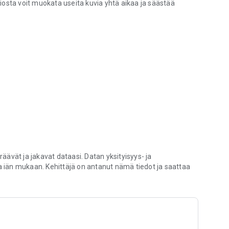
osta voit muokata useita kuvia yhtä aikaa ja säästää
ssa tai vaakasuunnassa yhdellä napautuksella.
 täydellistä suurten kuvakokoelmien käsittelyyn.
en ja perheen kanssa sosiaalisessa mediassa tai muissa
lppokäyttöinen, tekee kuvien muokkaamisesta lastenleikkiä
 aikana.
räävät ja jakavat dataasi. Datan yksityisyys- ja
ivattomasti parhaan ulkonäön saavuttamiseksi.
ja iän mukaan. Kehittäjä on antanut nämä tiedot ja saattaa
 kuvia kerralla.
alisen median innokkaille käyttäjille ja kaikille, jotka
sa, Facebookissa, Twitterissä ja muissa.
ksella. Olipa kyseessä nopea selfien kääntö tai kattava