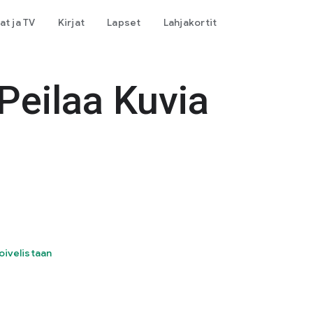
at ja TV
Kirjat
Lapset
Lahjakortit
Peilaa Kuvia
oivelistaan