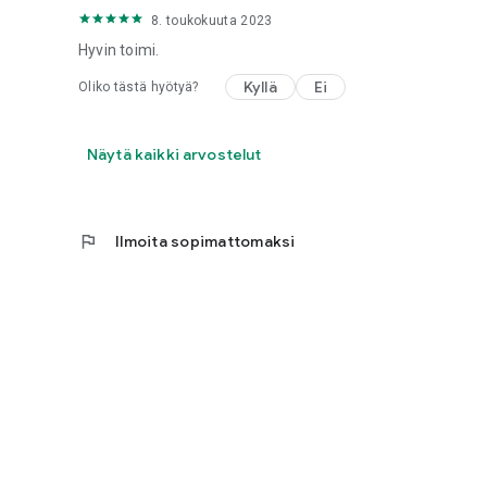
8. toukokuuta 2023
Hyvin toimi.
Kyllä
Ei
Oliko tästä hyötyä?
Näytä kaikki arvostelut
flag
Ilmoita sopimattomaksi