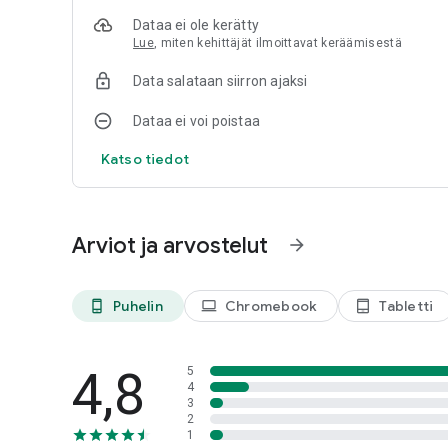
kuvan kierto, tämä sovellus tarjoaa sinulle kaiken tarvitt
Dataa ei ole kerätty
uudelle tasolle!
Lue
, miten kehittäjät ilmoittavat keräämisestä
Data salataan siirron ajaksi
Dataa ei voi poistaa
Katso tiedot
Arviot ja arvostelut
arrow_forward
Puhelin
Chromebook
Tabletti
phone_android
laptop
tablet_android
4,8
5
4
3
2
1