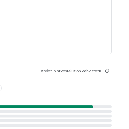
avan. Lataa Käännä Kuva tänään ja vie kuviesi muokkaus
Arviot ja arvostelut on vahvistettu
info_outline