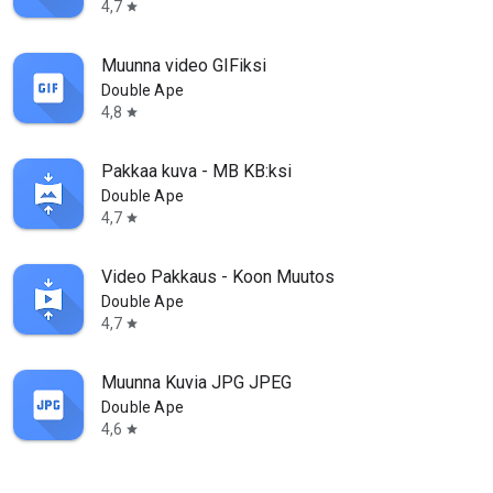
4,7
star
Muunna video GIFiksi
Double Ape
4,8
star
Pakkaa kuva - MB KB:ksi
Double Ape
4,7
star
Video Pakkaus - Koon Muutos
Double Ape
4,7
star
Muunna Kuvia JPG JPEG
Double Ape
4,6
star