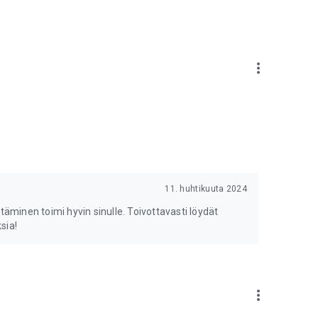
more_vert
11. huhtikuuta 2024
täminen toimi hyvin sinulle. Toivottavasti löydät
sia!
more_vert