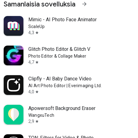
Samanlaisia sovelluksia
arrow_forward
Mimic - AI Photo Face Animator
ScaleUp
4,3
star
Glitch Photo Editor & Glitch V
Photo Editor & Collage Maker
4,7
star
Clipfly - AI Baby Dance Video
AI Art Photo Editor | Everimaging Ltd.
4,0
star
Apowersoft Background Eraser
WangxuTech
2,9
star
TON: Filters for Video & Photo