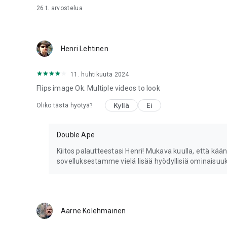
26 t.
arvostelua
Henri Lehtinen
11. huhtikuuta 2024
Flips image Ok. Multiple videos to look
Kyllä
Ei
Oliko tästä hyötyä?
Double Ape
Kiitos palautteestasi Henri! Mukava kuulla, että kään
sovelluksestamme vielä lisää hyödyllisiä ominaisuuk
Aarne Kolehmainen