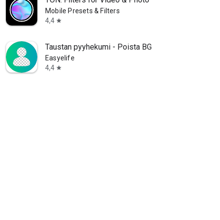
Mobile Presets & Filters
4,4
star
Taustan pyyhekumi - Poista BG
Easyelife
4,4
star