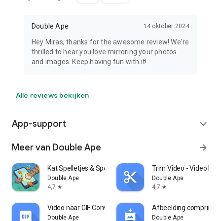
Double Ape
14 oktober 2024
Hey Miras, thanks for the awesome review! We're
thrilled to hear you love mirroring your photos
and images. Keep having fun with it!
Alle reviews bekijken
App-support
expand_more
Meer van Double Ape
arrow_forward
Kat Spelletjes & Speelgoed
Trim Video - Video Kni
Double Ape
Double Ape
4,7
4,7
star
star
Video naar GIF Converter
Afbeelding comprime
Double Ape
Double Ape