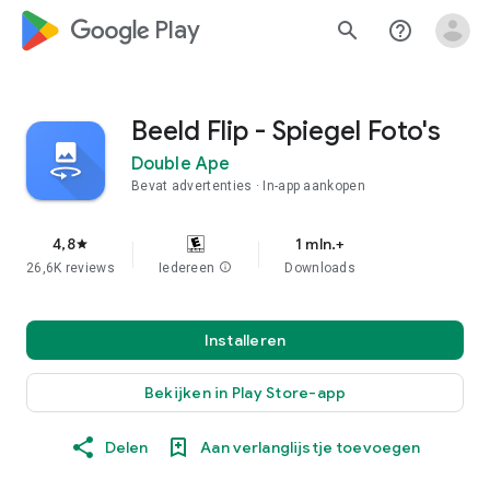
google_logo Play
search
help_outline
Beeld Flip - Spiegel Foto's
Double Ape
Bevat advertenties
In-app aankopen
4,8
1 mln.+
star
26,6K reviews
Iedereen
info
Downloads
Installeren
Bekijken in Play Store-app
Delen
Aan verlanglijstje toevoegen