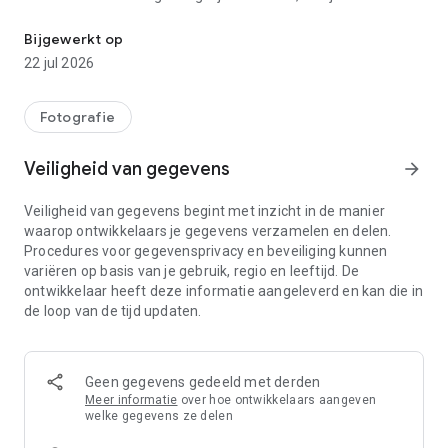
Flip, Spiegel en Rotateer je foto's, selfies en beelden.
tijd bespaart.
Bijgewerkt op
Belangrijkste functies:
22 jul 2026
* Flip Afbeeldingen: Flip je foto’s en selfies direct verticaal of
horizontaal met één tik.
Fotografie
* Draai Afbeeldingen: Draai je beelden eenvoudig naar de
perfecte hoek.
Veiligheid van gegevens
arrow_forward
* Batchverwerking: Bewerk meerdere afbeeldingen
tegelijkertijd, ideaal voor grote fotocollecties.
Veiligheid van gegevens begint met inzicht in de manier
* Eenvoudig Delen: Deel je bewerkte afbeeldingen snel met
waarop ontwikkelaars je gegevens verzamelen en delen.
vrienden en familie op sociale media of via andere apps.
Procedures voor gegevensprivacy en beveiliging kunnen
* Gebruikersvriendelijke Interface: Intuïtief en eenvoudig te
variëren op basis van je gebruik, regio en leeftijd. De
gebruiken, waardoor fotobewerking een eitje wordt voor
ontwikkelaar heeft deze informatie aangeleverd en kan die in
iedereen.
de loop van de tijd updaten.
* Output van Hoge Kwaliteit: Behoud de kwaliteit van je
afbeeldingen tijdens het bewerken.
Waarom kiezen voor Beeld Flip?
Geen gegevens gedeeld met derden
Meer informatie
over hoe ontwikkelaars aangeven
* Perfect voor Selfies: Flip en spiegel je selfies eenvoudig
welke gegevens ze delen
voor de beste look.