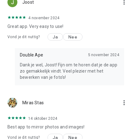
more_vert
Joost
4 november 2024
Great app. Very easy to use!
Ja
Nee
Vond je dit nuttig?
Double Ape
5 november 2024
Dank je wel, Joost! Fijn om te horen dat je de app
zo gemakkelijk vindt. Veel plezier met het
bewerken van je foto’s!
more_vert
Miras Stas
14 oktober 2024
Best app to mirror photos and images!
Ja
Nee
Vond je dit nuttig?