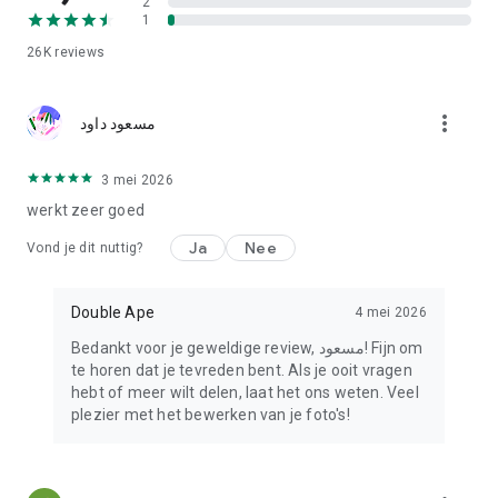
2
1
26K
reviews
more_vert
مسعود داود
3 mei 2026
werkt zeer goed
Ja
Nee
Vond je dit nuttig?
Double Ape
4 mei 2026
Bedankt voor je geweldige review, مسعود! Fijn om
te horen dat je tevreden bent. Als je ooit vragen
hebt of meer wilt delen, laat het ons weten. Veel
plezier met het bewerken van je foto's!