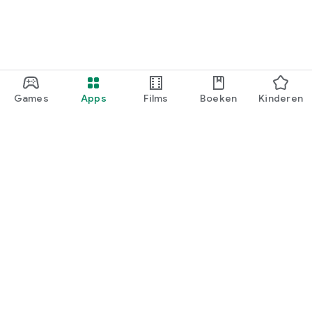
Games
Apps
Films
Boeken
Kinderen
Google Play
Play Pass
Play-punten
Cadeaukaarten
Tegoed inwisselen