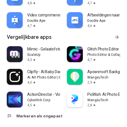
4,8
4,7
star
star
Video comprimeren
Afbeeldingen naar JP
Double Ape
Double Ape
4,7
4,6
star
star
Vergelijkbare apps
arrow_forward
Mimic - Gelaatsfoto Animator
Glitch Photo Editor & Gl
ScaleUp
Photo Editor & Collage 
4,3
4,7
star
star
Clipfly - AI Baby Dance Video
Apowersoft Backgroun
AI Art Photo Editor | Everimaging Ltd.
WangxuTech
4,0
2,9
star
star
ActionDirector - Video Editing
PicWish: AI Photo Edito
Cyberlink Corp
WangxuTech
4,5
2,8
star
star
flag
Markeren als ongepast