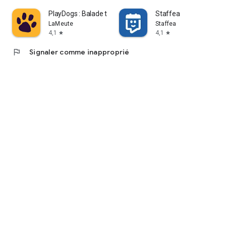
PlayDogs : Balade ton chien
Staffea
LaMeute
Staffea
4,1
4,1
star
star
flag
Signaler comme inapproprié