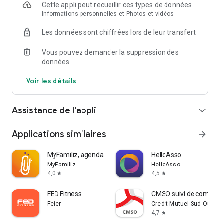
comportement.
Cette appli peut recueillir ces types de données
🔹 Défis et récompenses ludiques – Transformez le soin des
Informations personnelles et Photos et vidéos
animaux en jeu avec des réussites !
Les données sont chiffrées lors de leur transfert
🔹 Section Q&A & Centre d'apprentissage – Conseils
d'experts pour améliorer vos compétences de parent
Vous pouvez demander la suppression des
d'animal.
données
🌟 Téléchargez Pimam maintenant !
Voir les détails
🎯 Rejoignez des milliers de familles utilisant Pimam pour
simplifier le soin des animaux et profiter d'un lien plus
heureux et plus sain avec leur animal.
Assistance de l'appli
expand_more
📲 Commencez dès aujourd'hui – votre animal vous en
remerciera ! 🐾
Applications similaires
arrow_forward
MyFamiliz, agenda familial
HelloAsso
MyFamiliz
HelloAsso
4,0
4,5
star
star
FED Fitness
CMSO suivi de compte 
Feier
Credit Mutuel Sud Ouest
4,7
star