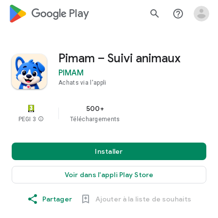
google_logo Play
search
help_outline
Pimam – Suivi animaux
PIMAM
Achats via l'appli
500+
PEGI 3
info
Téléchargements
Installer
Voir dans l'appli Play Store
Partager
Ajouter à la liste de souhaits