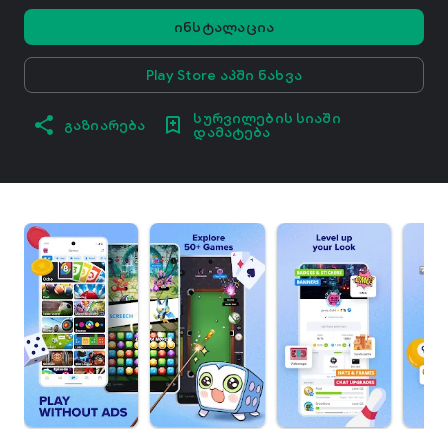
ინსტალაცია
Play Store აპში ნახვა
სურვილების სიაში
გაზიარება
დამატება