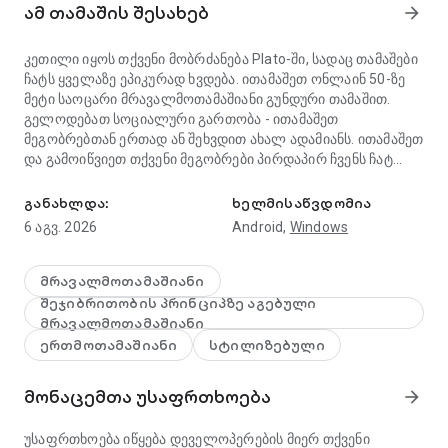
ამ თამაშის შესახებ
arrow_forward
კეთილი იყოს თქვენი მობრძანება Plato-ში, სადაც თამაშები
ჩატს ყველაზე ეპიკურად ხვდება. ითამაშეთ ონლაინ 50-ზე
მეტი საოცარი მრავალმოთამაშიანი გუნდური თამაშით.
გელოდებათ სოციალური გართობა - ითამაშეთ
მეგობრებთან ერთად ან შეხვდით ახალ ადამიანს. ითამაშეთ
და გამოიწვიეთ თქვენი მეგობრები პირდაპირ ჩვენს ჩატ
ესაუბრეთ და ითამაშეთ 50+ თამაში მეგობრებთან ერთად, მათ შ
თამაშებში.
განახლდა:
ხელმისაწვდომია
რატომ მოგეწონებათ Plato-ს ონლაინ ჩატი და გუნდური
6 აგვ. 2026
Android,
Windows
თამაშები:
● მრავალმოთამაშიანი თამაშების სიმრავლე: გამოიწვიეთ
თქვენი მეგობრები 50 უმაღლესი დონის ონლაინ მინი
მრავალმოთამაშიანი
თამაშით, როგორიცაა Ocho (Crazy Eights) 8️⃣, Pool 🎱 და
შეჯიბრითობის პრინციპზე აგებული
Carrom 🥏, ყოველთვის არის რაღაც სახალისო სათამაშოდ.
მრავალმოთამაშიანი
გიყვართ სპორტი, კლასიკური სამაგიდო თამაშები თუ
ერთმოთამაშიანი
სტილიზებული
სტრატეგიული თამაშები - ჩვენ ყველაფერი გვაქვს
თქვენთვის.
მონაცემთა უსაფრთხოება
arrow_forward
● გართობა რეკლამების გარეშე: დაემშვიდობეთ
შემაწუხებელ რეკლამებს და გადახდის სქემებს უფასო
თამაშებით. Plato არის სუფთა, შეუფერხებელი გართობა
უსაფრთხოება იწყება დეველოპერების მიერ თქვენი