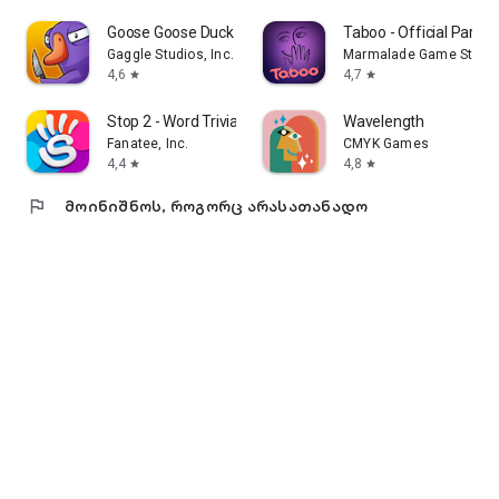
Goose Goose Duck
Taboo - Official Party
Gaggle Studios, Inc.
Marmalade Game Studi
4,6
4,7
star
star
Stop 2 - Word Trivia Game
Wavelength
Fanatee, Inc.
CMYK Games
4,4
4,8
star
star
flag
მოინიშნოს, როგორც არასათანადო