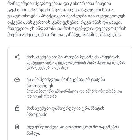
თამაშისა და მეგობრებთან საუბრის დროს - რაც მას
მონაცემების შეგროვებისა და გაზიარების წესების
საუკეთესო ადგილად აქცევს სოციალური აქტივობისთვის.
გაცნობით. მონაცემთა კონფიდენციალურობისა და
● პერსონალიზაციის სამოთხე: პერსონალიზირება
უსაფრთხოების პრაქტიკები შეიძლება განსხვავდებოდეს
გაუკეთეთ თქვენს პროფილს, ჯგუფურ ჩატის თემებს და
თქვენი აპის ვერსიის, გამოყენების, რეგიონის და ასაკის
თამაშის გამოცდილებას. გახადეთ Plato ნამდვილად
მიხედვით. ეს ინფორმაცია მოწოდებულია დეველოპერის
თქვენი, სანამ ონლაინ გუნდური თამაშების თამაშს
მიერ და შეიძლება დროთა განმავლობაში განახლდეს.
დაიწყებთ.
● გუნდური თამაშები მეგობრებთან ერთად: ითამაშეთ ჩატ
თამაშები პლატონთან ერთად — ეს არის სრულფასოვანი
მონაცემები არ ზიარდება მესამე მხარეებთან
მესენჯერი. ჩაერთეთ ჯგუფურ ჩატებში, ჩატ ოთახებში და
შეიტყვეთ მეტი
დეველოპერების მიერ პუბლიკაციების
ხმოვან ჩატშიც კი, რათა მიიღოთ უმაღლესი სოციალური
გამოქვეყნების შესახებ
გამოცდილება.
● გუნდური თამაშებით სოციალური გართობა გელოდებათ:
ეს აპი შეიძლება მონაცემთა ამ ტიპებს
ყოველთვის არის შანსი, დაამტკიცოთ, რომ საუკეთესო
აგროვებდეს
ხართ. ადით ლიდერბორდებში და მოიპოვეთ ტრაბახის
პერსონალური ინფორმაცია და აპების ინფორმაცია
და ეფექტურობა
უფლება თქვენს მოთამაშე მეგობრებს შორის.
● კონფიდენციალურობა პირველ ადგილზეა: ითამაშეთ
მონაცემები დაშიფრულია ტრანზიტის
მრავალმოთამაშიანი თამაშები ზედმეტი მონაცემების
პროცესში
შეგროვებაზე ფიქრის გარეშე.
თქვენ შეგიძლიათ მოითხოვოთ მონაცემების
გაეცანით ყველა მრავალმოთამაშიან თამაშს!
წაშლა