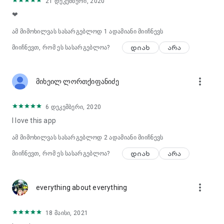
21 დეკემბერი, 2020
● გო თევზი 🎣
❤
სამაგიდო და წვეულების თამაშები:
ამ მიმოხილვას სასარგებლოდ 1 ადამიანი მიიჩნევს
● ლუდო 🟠
დიახ
არა
● ბინგო 🅱️
მიიჩნევთ, რომ ეს სასარგებლოა?
● წერტილები და ყუთები ☑️
● ბანკროლი
● მაქცია (მაფია)🐺
more_vert
მიხეილ ლორთქიფანიძე
სპორტული და მოქმედებითი თამაშები
● მშვილდოსნობა 🏹
6 დეკემბერი, 2020
● ხტომა
I love this app
● კალათბურთი 🏀
● ბოულინგი 🎳
ამ მიმოხილვას სასარგებლოდ
2
ადამიანი მიიჩნევს
● კარომი 🔴
დიახ
არა
მიიჩნევთ, რომ ეს სასარგებლოა?
● ფინჯნის პონგი
● დარტსი 🎯
● მინი გოლფი ⛳️
more_vert
● მაგიდის ფეხბურთი ⚽
everything about everything
Plato Originals:
18 მაისი, 2021
● მონსტრების მატჩი 💎