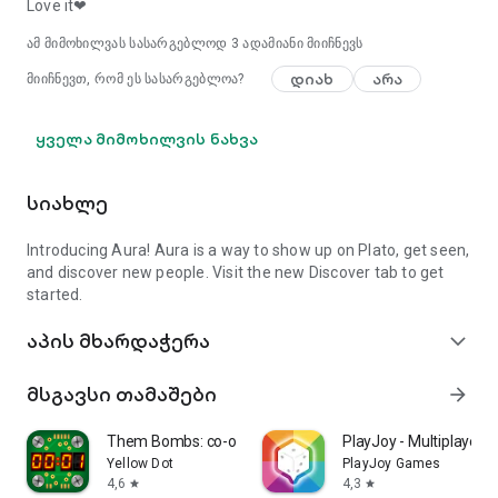
Love it❤
● ბრაულბოტები
● პლოქსი 👾
ამ მიმოხილვას სასარგებლოდ
3
ადამიანი მიიჩნევს
● ბლიც ლიგა
დიახ
არა
მიიჩნევთ, რომ ეს სასარგებლოა?
შემოუერთდით მილიონობით მოთამაშეს მთელ
მსოფლიოში, რომლებმაც Plato თავიანთ საყვარელ
ყველა მიმოხილვის ნახვა
აპლიკაციად აქციეს მეგობრებთან ერთად
მრავალმოთამაშიანი და ჩატის თამაშებისთვის.
ჩამოტვირთეთ Plato დღესვე და განიცადეთ გართობისა და
სიახლე
მეგობრობის საბოლოო შერწყმა ონლაინ თამაშებში!
Introducing Aura! Aura is a way to show up on Plato, get seen,
გაქვთ შეკითხვა? მოგვწერეთ ელ.ფოსტაზე
and discover new people. Visit the new Discover tab to get
hello@platoapp.com, სიამოვნებით მოგისმენთ.
started.
აპის მხარდაჭერა
expand_more
მსგავსი თამაშები
arrow_forward
Them Bombs: co-op board game
PlayJoy - Multiplayer
Yellow Dot
PlayJoy Games
4,6
4,3
star
star