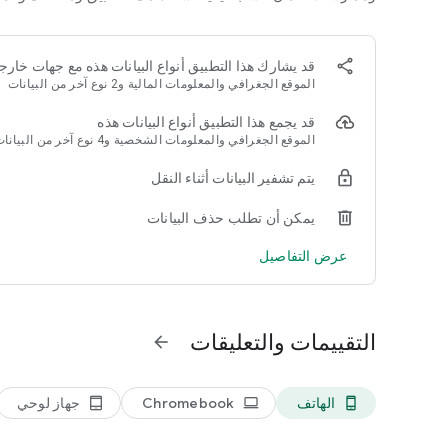
إذا لم يكن بإمكانك دخول اللعبة، فاستخدم الدردشة عبر الويب بالن
الإلكتروني: https://playrix.helpshift.com/hc/ar/3-township/
قد يشارك هذا التطبيق أنواع البيانات هذه مع جهات خارجي
سياسة الخصوصية:
الموقع الجغرافي والمعلومات المالية و2 نوع آخر من البيانات
https://playrix.com/privacy/index_ar.html
شروط الاستخدام:
قد يجمع هذا التطبيق أنواع البيانات هذه
https://playrix.com/terms/index_ar.html
الموقع الجغرافي والمعلومات الشخصية و4 نوع آخر من البيانات
يتم تشفير البيانات أثناء النقل
يمكن أن تطلب حذف البيانات
عرض التفاصيل
التقييمات والتعليقات
arrow_forward
الهاتف
Chromebook
جهاز لوحي
tablet_android
laptop
phone_android