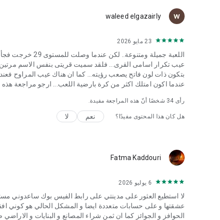
waleed elgazairly
23 مايو 2026
اللعبة جميلة ومتنوع
عيب تكرار اسامى القرى... فلقد سميت قريتى بنفس الاسم مرتين... و
بتكون ذات لون فاتح يصعب رؤيته... كما ان هناك عيب المراوح فعندما
عندما اكون امتلك اكثر من كرة بارضية اللعب... ارجو مراجعة هذه 
رأى
34
شخصًا أنّ هذه المراجعة مفيدة.
نعم
لا
هل كان هذا المحتوى مفيدًا؟
Fatma Kaddouri
6 يوليو 2026
عشقتها و على حسابات متعددة ايضا و المشكل الحالي هو كوني افق
الحوافز و الجوائز كما ان ثمن شراء المصانع و البنايات و الاراضي