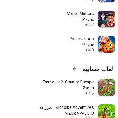
Manor Matters
Playrix
4.7
star
Roomscapes
Playrix
4.8
star
ألعاب مشابهة
arrow_forward
FarmVille 2: Country Escape
Zynga
4.6
star
Klondike Adventures: المزرعه
VIZOR APPS LTD.