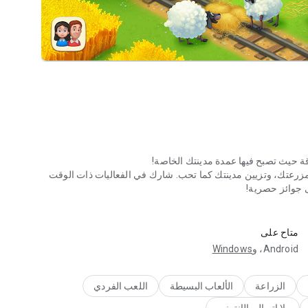
ي مزرعتك، وتزيين مدينتك كما تحب. شارك في الفعاليات ذات الوقت
 جوائز حصرية!
 أفراد الأسرة!
، وتسريع تقدمك، وفتح المزيد من المرح – كل ذلك متاح دون اتصال
متاح على
‫Android، و
Windows
الزراعة
الألعاب البسيطة
اللعب الفردي