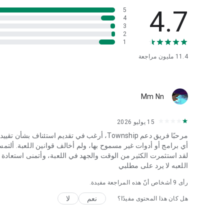
4.7
5
4
3
2
1
11.4 مليون
مراجعة
Mm Nn
15 يوليو 2026
مرحبًا فريق دعم Township، أرغب في تقديم است
أي برامج أو أدوات غير مسموح بها، ولم أخالف قوانين اللعبة. ألت
لقد استثمرت الكثير من الوقت والجهد في اللعبة، وأتمنى استعادة
اللعبه لا يرد على مطلبي
رأى
9
أشخاص أنّ هذه المراجعة مفيدة.
نعم
لا
هل كان هذا المحتوى مفيدًا؟