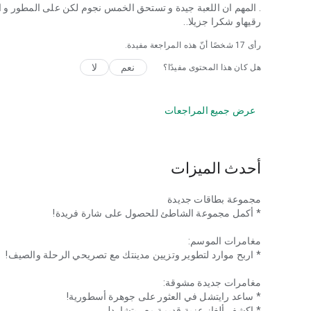
. المهم ان اللعبة جيدة و تستحق الخمس نجوم لكن على المطور و 
رقيهاو شكرا جزيلا..
رأى
17
شخصًا أنّ هذه المراجعة مفيدة.
نعم
لا
هل كان هذا المحتوى مفيدًا؟
عرض جميع المراجعات
أحدث الميزات
مجموعة بطاقات جديدة
* أكمل مجموعة الشاطئ للحصول على شارة فريدة!
مغامرات الموسم:
* اربح موارد لتطوير وتزيين مدينتك مع تصريحي الرحلة والصيف!
مغامرات جديدة مشوقة:
* ساعد رايتشل في العثور على جوهرة أسطورية!
* اكشف ألغاز عزبة قديمة مع ريتشارد!