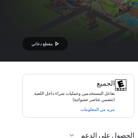
play_arrow
مقطع دعائي
الجميع
تفاعل المستخدمين وعمليات شراء داخل اللعبة
(تتضمن عناصر عشوائية)
مزيد من المعلومات
الحصول على الدعم
expand_more