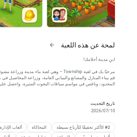
لمحة عن هذه اللعبة
arrow_forward
ابنِ مدينة أحلامك!
مرحبًا بك في لعبة Township – وهي لعبة بناء مدينة وزراعة مشوقة حيث تصبح فيها عمدة مدينتك الخاصة!
قم ببناء المنازل والمصانع والمباني العامة، وزراعة المحاصيل ف
المحدود، ونافس في مواسم سباقات اليخوت المثيرة، واحصل على
استمتع بالإنشاء، والزراعة، والبناء، وحل الألغا — لعبة محاكاة لجميع
هل تحتاج إلى استراحة من تخطيط المدينة؟
استمتع بحل ألغاز المطابقة الثلاثية المريحة للحصول على مكافآت
تاريخ التحديث
بالإنترنت!
10‏/07‏/2026
Township – المزيج المثالي الذي يجمع بين بناء المدن، والزراعة، ولعب ألغاز المطابقة!
ميزات اللعبة:
#2 الأكثر تحقيقًا للأرباح بسيطة
المحاكاة
ألعاب الإدارة
● إبداع لا حدود له: صمم وابنِ مدينة أحلامك!