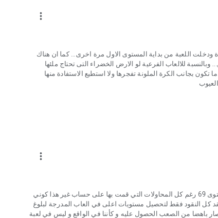
more_vert
ة.. لكن عندما وصلت للمستوى 29 خرجت فجأة ودخلت اللعبة من بداية المستوى الاول مرة اخرى... كما ان هناك
بالنسبة للالعاب الفرعية لو الارض الخضراء التى تحتاج ملئها
 تكون بجانب الكرة الملونة تفجرها ولا استطيع الاستفادة منها
العيوب
more_vert
لا استطيع العثور على مدينتي على رابط الفيس بوك ساعدوني مستوى 69 رغم كل المحاولات التي قمت بها على حساب غير هذا كوني
د كل النقود فقط لتحصيل مستويات اعلى في العاب المدرجة لبلوغ
 صار باهضا من الصعب الحصول عليه و كأننا في الواقع و ليس في لعبة