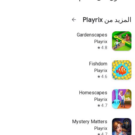
المزيد من Playrix
arrow_forward
Gardenscapes
Playrix
4.8
star
Fishdom
Playrix
4.6
star
Homescapes
Playrix
4.7
star
Mystery Matters
Playrix
4.7
star