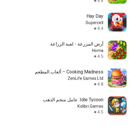
4.6
star
Hay Day
Supercell
4.4
star
أرض المزرعة - لعبة الزراعة
Homa
4.5
star
Cooking Madness – ألعاب المطعم
ZenLife Games Ltd
4.8
star
Idle Tycoon: عامل منجم الذهب
Kolibri Games
4.5
star