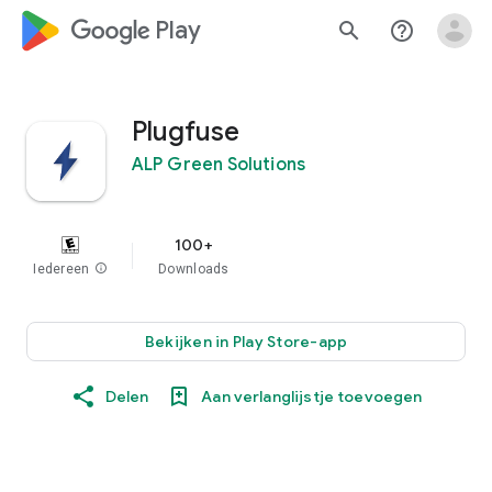
google_logo Play
search
help_outline
Plugfuse
ALP Green Solutions
100+
Iedereen
info
Downloads
Bekijken in Play Store-app
Delen
Aan verlanglijstje toevoegen