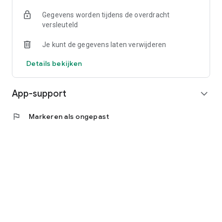
Gegevens worden tijdens de overdracht
versleuteld
Je kunt de gegevens laten verwijderen
Details bekijken
App-support
expand_more
flag
Markeren als ongepast