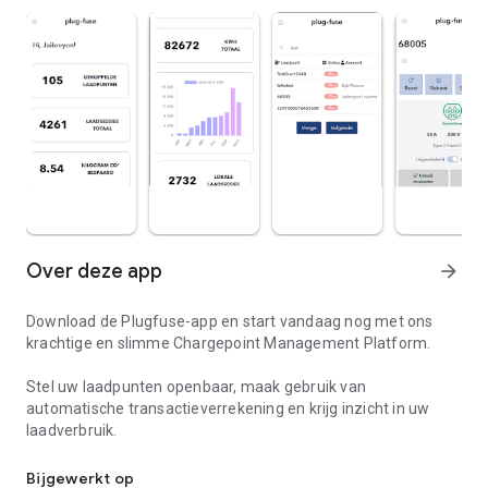
Over deze app
arrow_forward
Download de Plugfuse-app en start vandaag nog met ons
krachtige en slimme Chargepoint Management Platform.
Stel uw laadpunten openbaar, maak gebruik van
automatische transactieverrekening en krijg inzicht in uw
laadverbruik.
Download de app en start met laden bij alle ALP-EV laadpalen in 
Bijgewerkt op