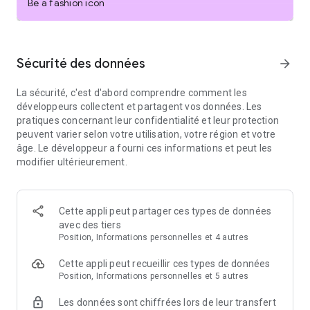
Be a fashion icon
Rejoignez plus de 100 millions d'utilisateurs qui se réunissent
pour acheter et vendre des articles neufs et d'occasion sur
Poshmark. Ce n'est pas seulement une application d'achat en
ligne. Poshmark vous met en relation avec d'autres
Sécurité des données
arrow_forward
utilisateurs qui partagent une passion pour les styles vintage,
la mode de créateurs et bien plus encore. Rejoignez Poshers
La sécurité, c'est d'abord comprendre comment les
dans des soirées Posh à thème et découvrez des styles et
développeurs collectent et partagent vos données. Les
des ventes que l'on ne trouve nulle part ailleurs. Vous pouvez
pratiques concernant leur confidentialité et leur protection
même acheter et vendre en direct et en temps réel avec
peuvent varier selon votre utilisation, votre région et votre
Posh Shows.
âge. Le développeur a fourni ces informations et peut les
modifier ultérieurement.
Achetez et vendez des vêtements, des chaussures et
d'autres articles sur le principal marché du commerce social.
Téléchargez Poshmark gratuitement dès aujourd'hui !
Cette appli peut partager ces types de données
ACHETER EN LIGNE
avec des tiers
- Achetez des chaussures de marque, des vêtements
Position, Informations personnelles et 4 autres
sélectionnés, des articles pour la maison, des produits pour
animaux de compagnie, des appareils électroniques ou des
Cette appli peut recueillir ces types de données
produits de beauté et de bien-être.
Position, Informations personnelles et 5 autres
- Poshmark est votre guichet unique pour acheter et vendre
des articles uniques.
Les données sont chiffrées lors de leur transfert