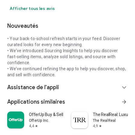
Afficher tous les avis
Nouveautés
• Your back-to-school refresh starts in your feed. Discover
curated looks for every new beginning.
• We've introduced Sourcing Insights to help you discover
fast-selling items, analyze sold listings, and source with
confidence.
• We've continued refining the app to help you discover, shop,
and sell with confidence.
Assistance de l'appli
expand_more
Applications similaires
arrow_forward
OfferUp Buy & Sell Marketplace
The RealReal: Luxury 
OfferUp Inc.
The RealReal
4,4
4,9
star
star