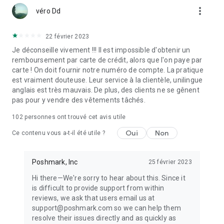
more_vert
- Poshmark apporte le meilleur des applications d'achat avec
véro Dd
un marché en ligne auquel font confiance des millions de
personnes.
22 février 2023
- Besoin d'idées pour votre prochain rendez-vous ? Un
mariage à venir ? Trouvez des articles pour toutes les
Je déconseille vivement !!! Il est impossible d'obtenir un
occasions sans vous ruiner lorsque vous magasinez parmi
remboursement par carte de crédit, alors que l'on paye par
des millions d'idées de tenues.
carte ! On doit fournir notre numéro de compte. La pratique
est vraiment douteuse. Leur service à la clientèle, unilingue
REJOIGNEZ NOTRE MARCHE SOCIAL
anglais est très mauvais. De plus, des clients ne se gênent
- Rejoignez les plus de 100 millions de personnes qui utilisent
pas pour y vendre des vêtements tâchés.
Poshmark aujourd'hui !
102
personnes ont trouvé cet avis utile
- Amusez-vous en partageant vos annonces pertinentes ou
en achetant ces soirées chics organisées.
Oui
Non
Ce contenu vous a-t-il été utile ?
- Interagissez avec les vendeurs EN DIRECT avec Posh Shows
- où les enchères commencent à seulement 3 $ !
Poshmark, Inc
25 février 2023
Achetez vos marques préférées, développez votre propre
Hi there—We're sorry to hear about this. Since it
boutique en ligne, rafraîchissez votre style et faites la fête
is difficult to provide support from within
avec la communauté Poshmark en pleine croissance !
reviews, we ask that users email us at
Téléchargez dès aujourd'hui pour acheter et vendre en toute
support@poshmark.com so we can help them
transparence.
resolve their issues directly and as quickly as