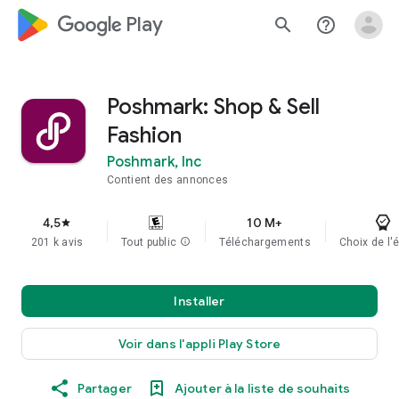
google_logo Play
search
help_outline
Poshmark: Shop & Sell
Fashion
Poshmark, Inc
Contient des annonces
4,5
10 M+
star
201 k avis
Tout public
info
Téléchargements
Choix de l'
Installer
Voir dans l'appli Play Store
Partager
Ajouter à la liste de souhaits