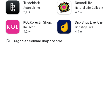
Tradeblock
Natural Life
Astrolab Inc.
Natural Life Collections
2,1
4,7
star
star
KOL Kollectin Shopping
Drip Shop Live: Card B
Kollectin
Dripshop Live
4,2
4,4
star
star
flag
Signaler comme inapproprié