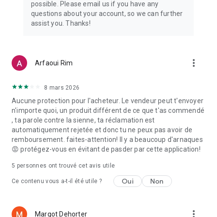
possible. Please email us if you have any
CE QUE LES GENS DISENT
questions about your account, so we can further
"Poshmark est une excellente plateforme de revente en
assist you. Thanks!
ligne." -Vogue
"Le marché social est idéal pour rechercher un article culte
qui est par ailleurs épuisé partout, ainsi que pour trouver des
more_vert
Arfaoui Rim
offres sur des marques populaires comme Lululemon, Free
People et Anthropologie." —Popsucre
8 mars 2026
"Poshmark est un excellent moyen de vendre et d'acheter
Aucune protection pour l'acheteur. Le vendeur peut t'envoyer
des vêtements. Cette application secondaire (ou pour
n'importe quoi, un produit différent de ce que t'as commendé
certaines personnes, leur travail à temps plein !) vous permet
, ta parole contre la sienne, ta réclamation est
de prendre une photo de quelque chose dans votre garde-
automatiquement rejetée et donc tu ne peux pas avoir de
robe et de la télécharger sur votre compte en moins de 60
remboursement. faites-attention! Il y a beaucoup d'arnaques
minutes. secondes, le tout depuis votre téléphone." -Parade
😡 protégez-vous en évitant de pasder par cette application!
"Un marché si chic que des célébrités l'utilisent, notamment
5
personnes ont trouvé cet avis utile
pour récolter des fonds pour de bonnes causes, comme DJ
Khaled, Serena Williams, Katherine Heigl et Rachael Ray." —
Oui
Non
Ce contenu vous a-t-il été utile ?
Buzzfeed
more_vert
Margot Dehorter