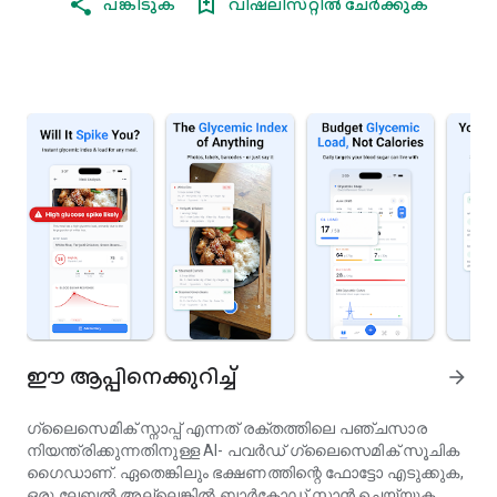
പങ്കിടുക
വിഷ്‌ലിസ്‌റ്റിൽ ചേർക്കുക
ഈ ആപ്പിനെക്കുറിച്ച്
arrow_forward
ഗ്ലൈസെമിക് സ്നാപ്പ് എന്നത് രക്തത്തിലെ പഞ്ചസാര
നിയന്ത്രിക്കുന്നതിനുള്ള AI- പവർഡ് ഗ്ലൈസെമിക് സൂചിക
ഗൈഡാണ്. ഏതെങ്കിലും ഭക്ഷണത്തിന്റെ ഫോട്ടോ എടുക്കുക,
ഒരു ലേബൽ അല്ലെങ്കിൽ ബാർകോഡ് സ്കാൻ ചെയ്യുക,