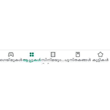
ഈ ആപ്പ് മെഡിക്കൽ ഉപദേശത്തിന് പകരമാവില്ല.
വ്യക്തിഗത മാർഗ്ഗനിർദ്ദേശത്തിനായി യോഗ്യതയുള്ള ഒരു
ആരോഗ്യ പരിപാലന വിദഗ്ദ്ധനെ സമീപിക്കുക.
സ്വകാര്യതയും നിബന്ധനകളും
https://glycemicsnap.com/privacy
https://glycemicsnap.com/terms
ഗെയിമുകൾ
ആപ്പുകൾ
സിനിമയും
പുസ്‌തകങ്ങൾ
കുട്ടികള്‍‌
ടിവിഷോയും
Google Play
Play Pass