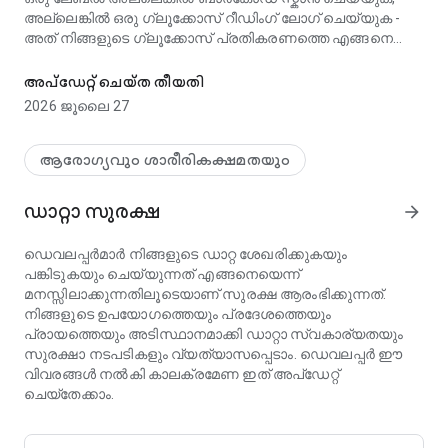
അല്ലെങ്കിൽ ഒരു ഗ്ലൂക്കോസ് റീഡിംഗ് ലോഗ് ചെയ്യുക -
അത് നിങ്ങളുടെ ഗ്ലൂക്കോസ് പ്രതികരണത്തെ എങ്ങനെ
കുറഞ്ഞ GI AI ട്രാക്കർ. ഭക്ഷണം സ്കാൻ ചെയ്യുക, രക്തത്തിലെ
ബാധിക്കുന്നുവെന്ന് തൽക്ഷണം കാണുക.
അപ്‌ഡേറ്റ് ചെയ്ത തീയതി
▶ ദൈനംദിന ഗ്ലൈസെമിക് ഡയറി
2026 ജൂലൈ 27
ഓരോ ഭക്ഷണവും ഒരിടത്ത് ലോഗ് ചെയ്യുക.
വ്യക്തിഗതമാക്കിയ ലക്ഷ്യങ്ങൾക്കെതിരെ ദൈനംദിന
ഗ്ലൈസെമിക് ലോഡ്, ശരാശരി GI, നെറ്റ്
ആരോഗ്യവും ശാരീരികക്ഷമതയും
കാർബോഹൈഡ്രേറ്റ്സ്, ഫൈബർ, പഞ്ചസാര,
ഓപ്ഷണൽ പോഷകങ്ങൾ എന്നിവ ട്രാക്ക് ചെയ്യുക.
ഡാറ്റാ സുരക്ഷ
arrow_forward
ആഴ്ചതോറുമുള്ള കലണ്ടർ പച്ച, മഞ്ഞ, ചുവപ്പ് ദിവസങ്ങൾ
ഒറ്റനോട്ടത്തിൽ കാണിക്കുന്നു.
ഡെവലപ്പര്‍മാർ നിങ്ങളുടെ ഡാറ്റ ശേഖരിക്കുകയും
പങ്കിടുകയും ചെയ്യുന്നത് എങ്ങനെയെന്ന്
▶ രക്തത്തിലെ ഗ്ലൂക്കോസ് ട്രാക്കിംഗ് (പുതിയത് 5.4)
മനസ്സിലാക്കുന്നതിലൂടെയാണ് സുരക്ഷ ആരംഭിക്കുന്നത്.
ഭക്ഷണ-സന്ദർഭ ടാഗുകൾ ഉപയോഗിച്ച് ഗ്ലൂക്കോസ്
നിങ്ങളുടെ ഉപയോഗത്തെയും പ്രദേശത്തെയും
റീഡിംഗുകൾ സ്വമേധയാ ലോഗ് ചെയ്യുക (ഉപവാസം,
പ്രായത്തെയും അടിസ്ഥാനമാക്കി ഡാറ്റാ സ്വകാര്യതയും
ഭക്ഷണത്തിന് മുമ്പോ/ശേഷമോ, ഉറക്കസമയം) കാലക്രമേണ
സുരക്ഷാ നടപടികളും വ്യത്യാസപ്പെടാം. ഡെവലപ്പര്‍ ഈ
ചാർട്ട് ചെയ്ത നിങ്ങളുടെ ട്രെൻഡുകൾ കാണുക. നിങ്ങളെ
വിവരങ്ങൾ നൽകി കാലക്രമേണ ഇത് അപ്ഡേറ്റ്
എന്താണ് സ്പൈക്ക് ചെയ്യുന്നതെന്നും നിങ്ങളെ സ്ഥിരത
ചെയ്തേക്കാം.
നിലനിർത്തുന്നതെന്താണെന്നും കണ്ടെത്തുക.
▶ ഏതെങ്കിലും ഭക്ഷണം സ്കാൻ ചെയ്യുക