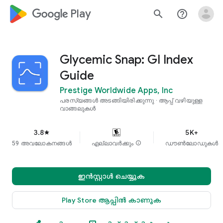
google_logo Play
search
help_outline
Glycemic Snap: GI Index
Guide
Prestige Worldwide Apps, Inc
പരസ്യങ്ങൾ അടങ്ങിയിരിക്കുന്നു
ആപ്പ് വഴിയുള്ള
വാങ്ങലുകൾ
3.8
5K+
star
59 അവലോകനങ്ങൾ
എല്ലാവർക്കും
info
ഡൗൺലോഡുകൾ
ഇൻസ്റ്റാൾ ചെയ്യുക
Play Store ആപ്പിൽ കാണുക