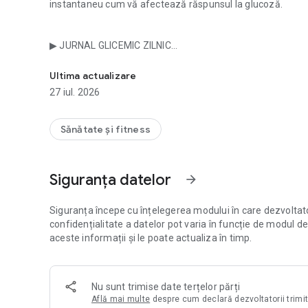
instantaneu cum vă afectează răspunsul la glucoză.
▶ JURNAL GLICEMIC ZILNIC
Monitorizare AI cu IG scăzut. Scanează mesele, înregistre
Înregistrați fiecare masă într-un singur loc. Urmăriți încărc
Ultima actualizare
fibrele, zahărul și nutrienții opționali în raport cu obiect
27 iul. 2026
privire zilele verzi, galbene și roșii.
Sănătate și fitness
▶ URMĂRIREA GLICEMIEI DIN SÂNGE (NOU ÎN VERSIUNEA 5
Înregistrați manual citirile glicemiei cu etichete context
Siguranța datelor
arrow_forward
culcare) și vedeți tendințele dvs. grafice în timp. Identifica
Siguranța începe cu înțelegerea modului în care dezvoltatorii
▶ SCANAȚI ORICE MASĂ
confidențialitate a datelor pot varia în funcție de modul de 
Îndreptați camera spre farfurie. În câteva secunde, vedeți 
aceste informații și le poate actualiza în timp.
a glicemiei pentru întreaga masă.
▶ SCANAȚI ETICHETE ȘI CODURI DE BARE
Nu sunt trimise date terțelor părți
Scanați orice etichetă nutrițională sau coduri de bare ale
Află mai multe
despre cum declară dezvoltatorii trimi
glicemiei. Funcționează cu alimente ambalate, suplimente 