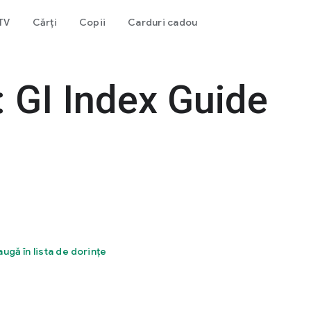
 TV
Cărți
Copii
Carduri cadou
 GI Index Guide
ugă în lista de dorințe