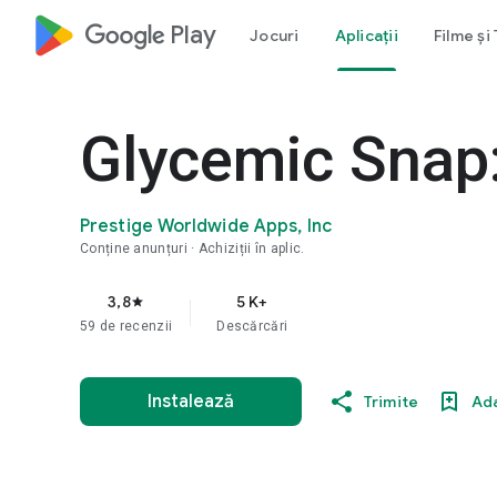
google_logo Play
Jocuri
Aplicații
Filme și
Glycemic Snap:
Prestige Worldwide Apps, Inc
Conține anunțuri
Achiziții în aplic.
3,8
5 K+
star
59 de recenzii
Descărcări
Instalează
Trimite
Ada