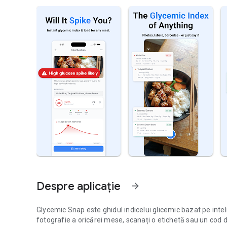
Despre aplicație
arrow_forward
Glycemic Snap este ghidul indicelui glicemic bazat pe inteli
fotografie a oricărei mese, scanați o etichetă sau un cod de 