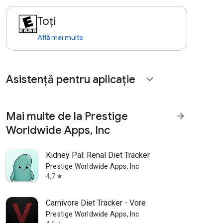
Toți
Află mai multe
Asistență pentru aplicație
expand_more
Mai multe de la Prestige
arrow_forward
Worldwide Apps, Inc
Kidney Pal: Renal Diet Tracker
Prestige Worldwide Apps, Inc
4,7
star
Carnivore Diet Tracker - Vore
Prestige Worldwide Apps, Inc