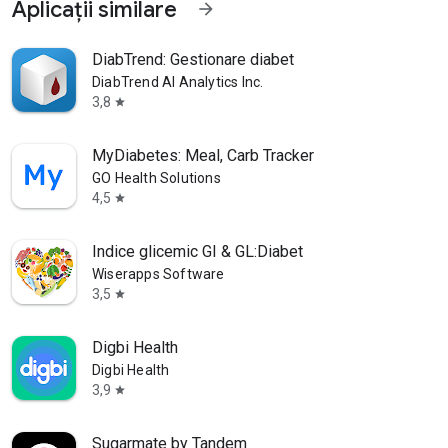
Aplicații similare
arrow_forward
DiabTrend: Gestionare diabet
DiabTrend AI Analytics Inc.
3,8
star
MyDiabetes: Meal, Carb Tracker
GO Health Solutions
4,5
star
Indice glicemic GI & GL:Diabet
Wiserapps Software
3,5
star
Digbi Health
Digbi Health
3,9
star
Sugarmate by Tandem