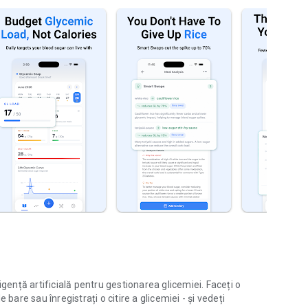
gență artificială pentru gestionarea glicemiei. Faceți o
bare sau înregistrați o citire a glicemiei - și vedeți