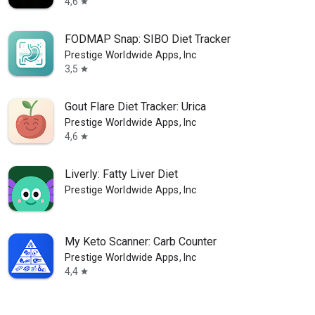
4,6
star
FODMAP Snap: SIBO Diet Tracker
Prestige Worldwide Apps, Inc
3,5
star
Gout Flare Diet Tracker: Urica
Prestige Worldwide Apps, Inc
4,6
star
Liverly: Fatty Liver Diet
Prestige Worldwide Apps, Inc
My Keto Scanner: Carb Counter
Prestige Worldwide Apps, Inc
4,4
star