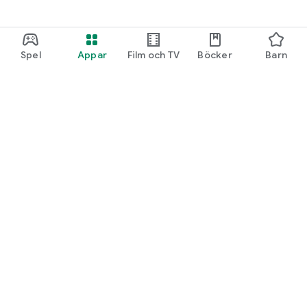
Spel
Appar
Film och TV
Böcker
Barn
Google Play
Play Pass
Play-poäng
Presentkort
Lös in kod
Återbetalningspolicy