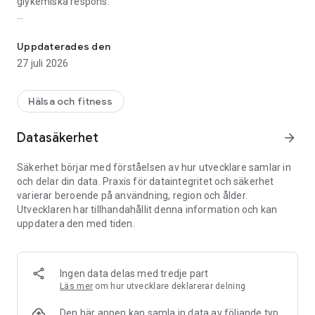
glykemiska respons.
Low GI AI-tracker. Skanna måltider, logga blodsocker, följ GI & bela
▶ DAGLIG GLYKEMISK DAGBOK
Logga varje måltid på ett ställe. Följ daglig glykemisk
Uppdaterades den
belastning, genomsnittligt GI, nettokolhydrater, fiber, socker
27 juli 2026
och valfria näringsämnen mot personliga mål.
Veckokalendern visar gröna, gula och röda dagar på en blick.
Hälsa och fitness
▶ BLODSOCKERSPÅRNING (NYTT I 5.4)
Logga glukosmätningar manuellt med kontexttaggar
Datasäkerhet
arrow_forward
(fastande, före/efter måltid, läggdags) och se dina trender i
diagram. Identifiera vad som ger dig toppar och vad som
Säkerhet börjar med förståelsen av hur utvecklare samlar in
håller dig stabil.
och delar din data. Praxis för dataintegritet och säkerhet
varierar beroende på användning, region och ålder.
▶ SKANNA VILKEN MÅLTID SOM HELST
Utvecklaren har tillhandahållit denna information och kan
Rikta kameran mot tallriken. På sekunder ser du glykemiskt
uppdatera den med tiden.
index, glykemisk belastning och en prognostiserad
blodsockerkurva för hela måltiden.
▶ SKANNA ETIKETTER & STRECKKODER
Ingen data delas med tredje part
Skanna valfri näringsdeklaration eller streckkod för
Läs mer
om hur utvecklare deklarerar delning
omedelbar analys av blodsockerpåverkan. Fungerar med
förpackade livsmedel, kosttillskott och allt med streckkod.
Den här appen kan samla in data av följande typ