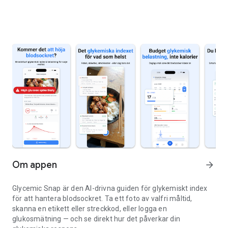
Om appen
arrow_forward
Glycemic Snap är den AI-drivna guiden för glykemiskt index
för att hantera blodsockret. Ta ett foto av valfri måltid,
skanna en etikett eller streckkod, eller logga en
glukosmätning — och se direkt hur det påverkar din