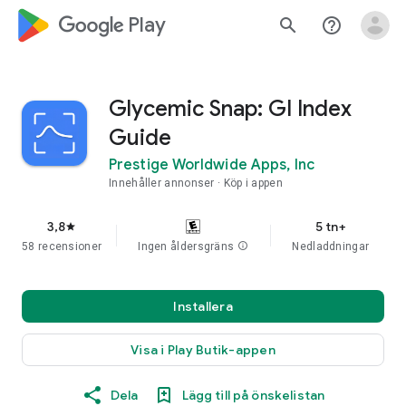
google_logo Play
search
help_outline
Glycemic Snap: GI Index
Guide
Prestige Worldwide Apps, Inc
Innehåller annonser
Köp i appen
3,8
5 tn+
star
58 recensioner
Ingen åldersgräns
info
Nedladdningar
Installera
Visa i Play Butik-appen
Dela
Lägg till på önskelistan