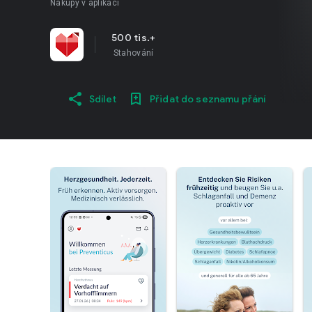
Nákupy v aplikaci
500 tis.+
Stahování
Sdílet
Přidat do seznamu přání