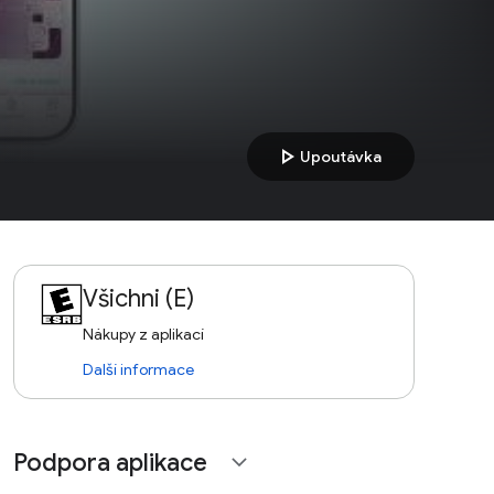
play_arrow
Upoutávka
Všichni (E)
Nákupy z aplikací
Další informace
Podpora aplikace
expand_more