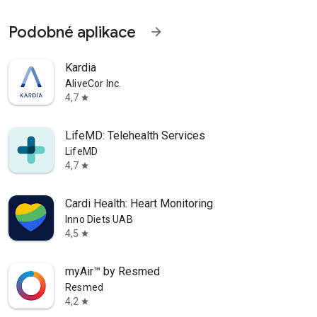
Podobné aplikace
arrow_forward
Kardia
AliveCor Inc.
4,7
star
LifeMD: Telehealth Services
LifeMD
4,7
star
Cardi Health: Heart Monitoring
Inno Diets UAB
4,5
star
myAir™ by Resmed
Resmed
4,2
star