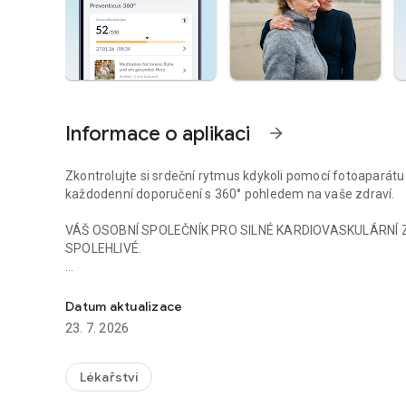
Informace o aplikaci
arrow_forward
Zkontrolujte si srdeční rytmus kdykoli pomocí fotoaparát
každodenní doporučení s 360° pohledem na vaše zdraví.
VÁŠ OSOBNÍ SPOLEČNÍK PRO SILNÉ KARDIOVASKULÁRNÍ 
SPOLEHLIVÉ.
Klinicky ověřené zdravotnické prostředky. Přesná analýza 
Aplikace Preventicus Heartbeats měří váš srdeční rytmus
zmírnit kardiovaskulární rizika.
Datum aktualizace
23. 7. 2026
S tímto certifikovaným zdravotnickým prostředkem, zejmén
poruch srdečního rytmu – jako je fibrilace síní – mimo ji
Lékařství
Pokud jsou zjištěny abnormality, lze v centru Telecare (so