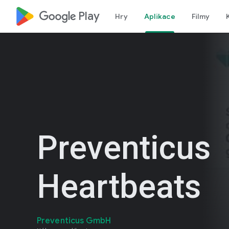
google_logo Play
Hry
Aplikace
Filmy
Preventicus
Heartbeats
Preventicus GmbH