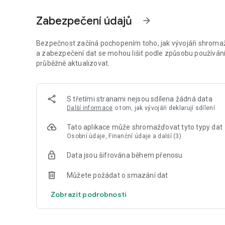
srovnatelných s EKG a podpořit tak následnou konzultaci 
Zabezpečení údajů
arrow_forward
INTEGROVANÁ 360° ANALÝZA ZDRAVÍ
360° zdravotní kompas integrovaný do balíčku Value Pack
Bezpečnost začíná pochopením toho, jak vývojáři shromažď
potenciálních vznikajících rizicích životního stylu v oblas
a zabezpečení dat se mohou lišit podle způsobu používání,
mobility.
průběžně aktualizovat.
Toho je dosaženo pomocí cílených dotazníků, jednoduchýc
měření provedených fotoaparátem vašeho chytrého telef
S třetími stranami nejsou sdílena žádná data
Další informace
o tom, jak vývojáři deklarují sdílení
Následně průběžná, personalizovaná a praktická doporuče
a rizikového profilu.
Tato aplikace může shromažďovat tyto typy dat
Osobní údaje, Finanční údaje a další (3)
PRO KOHO JE VHODNÉ?
Data jsou šifrována během přenosu
Tento produkt je určen pro osoby dbající na zdraví a preven
zejména pro osoby s již existujícími onemocněními, jako je
Můžete požádat o smazání dat
infarkt myokardu, ischemická choroba srdeční) a spánková 
Zobrazit podrobnosti
Je také vhodný pro osoby se zvýšenými rizikovými faktory
... DOBRÉ VĚDĚT