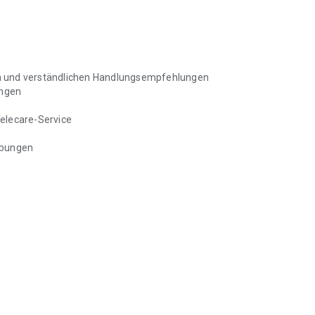
išťoven hradí bezplatné používání aplikace pro své členy a
samozřejmostí.
n und verständlichen Handlungsempfehlungen
ungen
hnologií pro screening fibrilace síní v Evropě, kterou
elecare-Service
 96 % trvale řadí mezi nejlepší německé zdravotní aplikace.
ebungen
h arytmií ve formě podezření na diagnózu a také k určení a
ytmie s podezřením na fibrilaci síní, detekce extrasystol a
ence s indikacemi bradykardie a tachykardie.
 na diagnózu“), nikoli lékařskou diagnózou.
ádných okolností nenahrazují osobní diagnózu, konzultaci,
rsonálem.