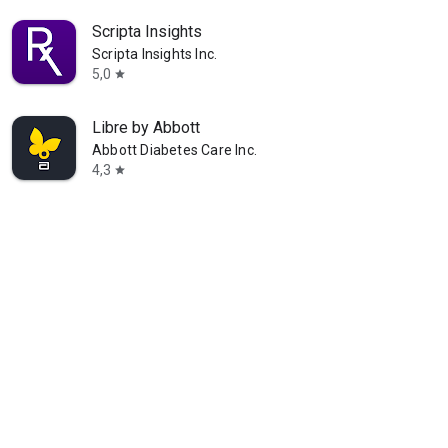
Scripta Insights
Scripta Insights Inc.
5,0
star
Libre by Abbott
Abbott Diabetes Care Inc.
4,3
star