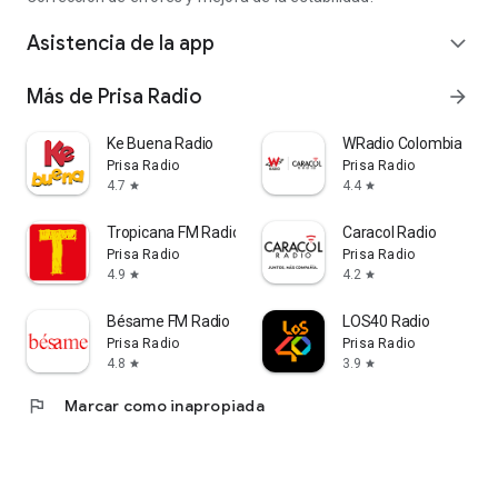
Asistencia de la app
expand_more
Más de Prisa Radio
arrow_forward
Ke Buena Radio
WRadio Colombia
Prisa Radio
Prisa Radio
4.7
4.4
star
star
Tropicana FM Radio
Caracol Radio
Prisa Radio
Prisa Radio
4.9
4.2
star
star
Bésame FM Radio
LOS40 Radio
Prisa Radio
Prisa Radio
4.8
3.9
star
star
flag
Marcar como inapropiada