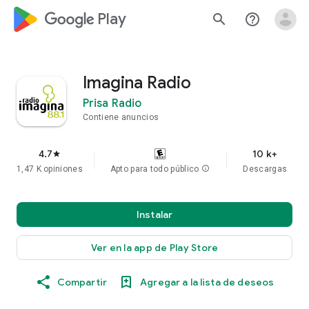
google_logo Play
search
help_outline
Imagina Radio
Prisa Radio
Contiene anuncios
4.7
10 k+
star
1,47 K opiniones
Apto para todo público
info
Descargas
Instalar
Ver en la app de Play Store
Compartir
Agregar a la lista de deseos