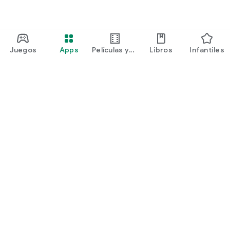
Juegos
Apps
Películas y
Libros
Infantiles
programas
Google Play
Play Pass
Play Points
Tarjetas de regalo
Canjear
Política de reembolsos