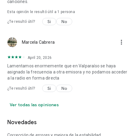
canciones.
Esta opinión le resultó útil a 1 persona
Sí
No
¿Te resultó útil?
more_vert
Marcela Cabrera
April 20, 2026
Lamentamos enormemente que en Valparaíso se haya
asignado la frecuencia a otra emisora y no podamos acceder
a la radio en forma directa
Sí
No
¿Te resultó útil?
Ver todas las opiniones
Novedades
Corrección de errores y mejora de la estabilidad.