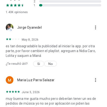
2
1
1.43K
opiniones
more_vert
Jorge Oyanedel
May 8, 2026
es tan desagradable la publicidad al iniciar la app. por otra
parte, por favor cambien el playlist. agreguen a Nidia Caro,
Lolita y saquen a Maná
Sí
No
¿Te resultó útil?
more_vert
Maria Luz Parra Salazar
June 5, 2026
muy buena me gusta mucho pero deberían tener un ws de
pedidos de música yo no se por aplicación se piden las