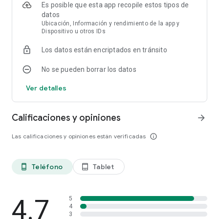
Es posible que esta app recopile estos tipos de
datos
Ubicación, Información y rendimiento de la app y
Dispositivo u otros IDs
Los datos están encriptados en tránsito
No se pueden borrar los datos
Ver detalles
Calificaciones y opiniones
arrow_forward
Las calificaciones y opiniones están verificadas
info_outline
Teléfono
Tablet
phone_android
tablet_android
4.7
5
4
3