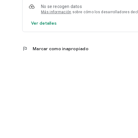
No se recogen datos
Más información
sobre cómo los desarrolladores dec
Ver detalles
flag
Marcar como inapropiado