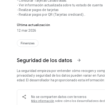
- Consultar Tarjetas Catastradas.
- Ver información actualizada sobre tu estado de cuenta
- Realizar pagos de tarjetas
- Realizar pagos por QR (Tarjetas credicard)
Progresar Corporation S.A.
- Realizar adelantos por ATM (Tarjetas credicard)
- Consultar información sobre tus pagos en linea
Última actualización
- Ver tu información personal
12 mar 2026
- Ver información útil de la empresa
- Saldo actual y el ultimo movimiento realizado en tiempo 
Finanzas
Seguridad de los datos
arrow_forward
La seguridad empieza por entender cómo recogen y compar
privacidad y seguridad de los datos pueden variar en función
edad. El desarrollador ha proporcionado esta información 
No se comparten datos con terceros
Más información
sobre cómo los desarrolladores dec