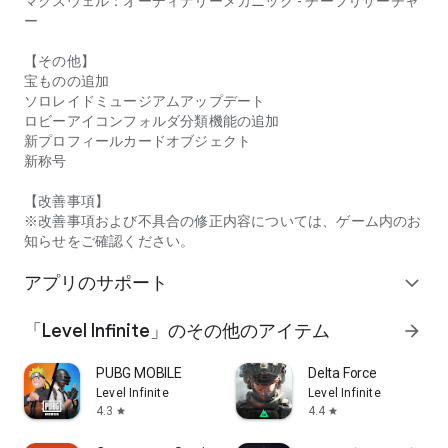
マクスウェル：オーディナリーメカニック - チーフリサーチャ
ー
【その他】
宝ものの追加
ソロレイドミュージアムアップデート
ロビーアイコンフォルダ分類機能の追加
新プロフィールカードオブジェクト
新称号
【改善事項】
※改善事項および不具合の修正内容については、ゲーム内のお
知らせをご確認ください。
アプリのサポート
expand_more
「Level Infinite」のその他のアイテム
arrow_forward
PUBG MOBILE
Delta Force
Level Infinite
Level Infinite
4.3
4.4
star
star