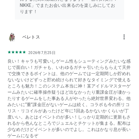
NIKKE」でまたお会い出来るのを楽しみにしてお
ります！
more_vert
ベレトス
2026年7月25日
良い！キャラも可愛いしゲーム性もシューティングみたいな感
じで面白い！ガチャも、いわゆるガチャ引いたらもらえて天井
で交換できるポイントは、他のゲームでは一定期間しか貯めれ
ないないけどずっと貯め続けられて好きなタイミングで使える
ところも魅力！このシステム本当に神！某アイドルマスターゲ
ームみたいに確率操作疑うほど出なかったり重課金圧が凄かっ
たりするゲームをした事ある人がやったら絶対世界変わる。他
みたいに“重”課金圧がないゲームは続く。コラボも今の所リコ
リス・リコイルがあったけど年に1回あるかないかくらいが丁
度いい。あとはイベントのが多い！しっかり定期的に更新もさ
れるから色んなところでジュエルとチケットが集まる。配布は
少なめだけどイベントが多いのでよし。これはかなり息が長い
ゲームになるぞ