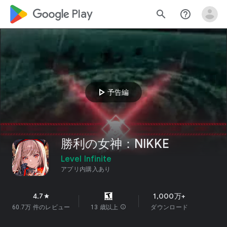
google_logo Play
search
help_outline
play_arrow
予告編
勝利の女神：NIKKE
Level Infinite
アプリ内購入あり
4.7
1,000万+
star
60.7万 件のレビュー
13 歳以上
info
ダウンロード