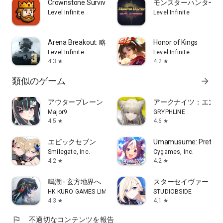
Crownstone Survival
モンスターハンターア
Level Infinite
Level Infinite
Arena Breakout: 略奪系スマホFPS
Honor of Kings
Level Infinite
Level Infinite
4.3
4.2
star
star
類似のゲーム
arrow_forward
アウタープレーン
アークナイツ：エンド
Major9
GRYPHLINE
4.5
4.6
star
star
エピックセブン
Umamusume: Pretty D
Smilegate, Inc.
Cygames, Inc.
4.2
4.2
star
star
鳴潮 - 玄方地界へ
スターセイヴァー
HK KURO GAMES LIMITED
STUDIOBSIDE
4.3
4.1
star
star
flag
不適切なコンテンツを報告