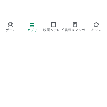
ゲーム
アプリ
映画＆テレビ
書籍＆マンガ
キッズ
Google Play
Play Pass
Play Points
ギフトカード
コードを利用
払い戻しに関するポリシー