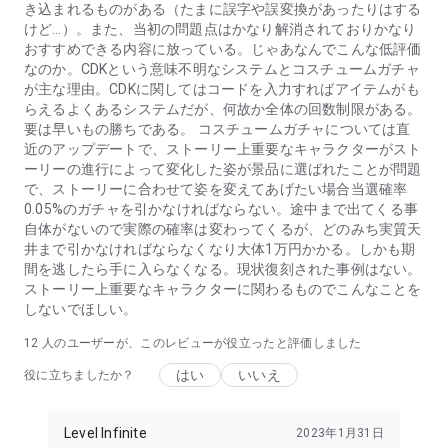
き込まれるものがある（たまに誤字や誤変換があったりはする
けど…）。また、当初の問題点はかなり解消されておりかなり
おすすめできる内容に放っている。じゃあなんでこんな低評価
なのか。CDKという意味不明なシステムとコスチュームガチャ
が主な理由。CDKに関してはコードを入力すればアイテムがも
らえるよくあるシステムだが、何故か全体の回数制限がある。
要は早いもの勝ちである。 コスチュームガチャについては直
近のアップデートで、ストーリー上重要なキャラクターがスト
ーリーの進行によって変化した姿が景品に選ばれたことが問題
で、ストーリーに合わせて姿を変えてあげたい場合当選確率
0.05%のガチャを引かなければならない。途中まで出てくる事
自体がないので実際の確率は変わってくるが、どのみち実質天
井まで引かなければならなくなり大体1万円かかる。しかも期
間を逃したら手に入らなくなる。現状復刻された事例はない。
ストーリー上重要なキャラクターに関わるものでこんなことを
しないでほしい。
12
人のユーザーが、このレビューが役立ったと評価しました
はい
いいえ
役に立ちましたか？
Level Infinite
2023年1月31日