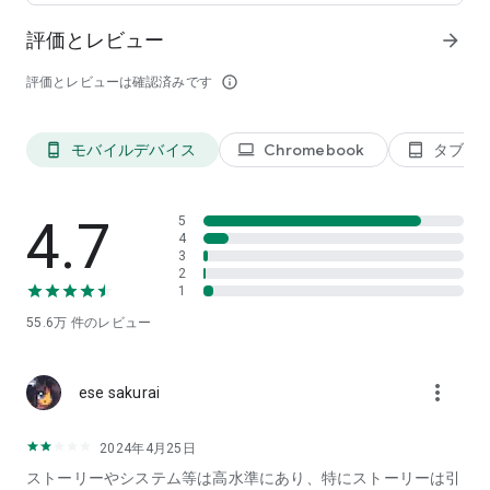
多種な銃器とキャラクタースキルを活用し
多様な強敵を次々と撃破！
評価とレビュー
arrow_forward
変化し続ける戦局と戦術を体験しよう！
評価とレビューは確認済みです
info_outline
▶壮大な世界観とシナリオ
斬新かつインパクトある世界観
感情を躍動させる多彩なシナリオ。
モバイルデバイス
Chromebook
タブレ
phone_android
laptop
tablet_android
4.7
5
4
3
2
1
55.6万
件のレビュー
more_vert
ese sakurai
2024年4月25日
ストーリーやシステム等は高水準にあり、特にストーリーは引