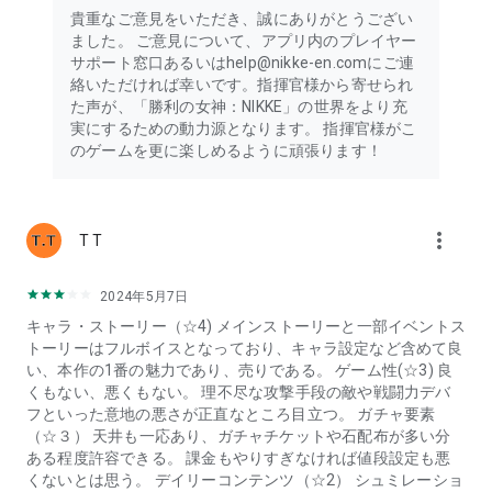
貴重なご意見をいただき、誠にありがとうござい
ました。 ご意見について、アプリ内のプレイヤー
サポート窓口あるいはhelp@nikke-en.comにご連
絡いただければ幸いです。指揮官様から寄せられ
た声が、「勝利の女神：NIKKE」の世界をより充
実にするための動力源となります。 指揮官様がこ
のゲームを更に楽しめるように頑張ります！
more_vert
T T
2024年5月7日
キャラ・ストーリー（☆4) メインストーリーと一部イベントス
トーリーはフルボイスとなっており、キャラ設定など含めて良
い、本作の1番の魅力であり、売りである。 ゲーム性(☆3) 良
くもない、悪くもない。 理不尽な攻撃手段の敵や戦闘力デバ
フといった意地の悪さが正直なところ目立つ。 ガチャ要素
（☆３） 天井も一応あり、ガチャチケットや石配布が多い分
ある程度許容できる。 課金もやりすぎなければ値段設定も悪
くないとは思う。 デイリーコンテンツ（☆2） シュミレーショ