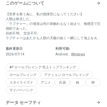
このゲームについて
arrow_forward
【世界を救う為に、私の指揮官になってください】
人類は敗北した。
「ラプチャー」の侵攻は何の前触れもなく始まり、無慈悲で圧
倒的であった。
目的不明。 交渉不可。
ラプチャーはあたかも人類の天敵の如く一瞬にして地上を火の
戦場に響く銃声と絆~地上奪還ガンガールRPG~
海に変えた。
次から次へと津波のように襲いかかってくる彼らの攻勢を前
最終更新日
利用可能:
に、今まで築き上げてきた技術は何の意味も成さなかった。
2026/07/14
Android、
Windows
人類は文字通りただ蹂躙されていた。
最終手段として開発中だった人型兵器に希望を託したが
僅かばかりの効果を発揮しただけで、戦況を逆転させる奇跡を
#7 ロールプレイング 売上トップランキング
起こすには至らなかった。
ロールプレイング
アクション ロールプレイング
まさしく完璧な敗北。
人類は地上をラプチャーに奪われ、地下の奥深くへと住処を移
スタイライズド
アニメ
兵器
銃
SF
した。
サイバーパンク
それから数十年が過ぎ、人類の新たな住処である「アーク」で
少女たちが目を覚ます。
データ セーフティ
arrow_forward
地下に追いやられた人類があらゆる技術を集約して生み出した