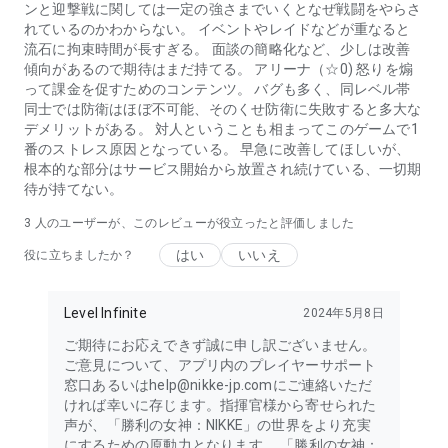
ンと迎撃戦に関しては一定の強さまでいくとなぜ戦闘をやらさ
れているのかわからない。 イベントやレイドなどが重なると
流石に拘束時間が長すぎる。 面談の簡略化など、少しは改善
傾向があるので期待はまだ持てる。 アリーナ（☆0) 怒りを煽
って課金を促すためのコンテンツ。 バグも多く、同レベル帯
同士では防衛はほぼ不可能、そのくせ防衛に失敗すると多大な
デメリットがある。 対人ということも相まってこのゲームで1
番のストレス原因となっている。 早急に改善してほしいが、
根本的な部分はサービス開始から放置され続けている、一切期
待が持てない。
3
人のユーザーが、このレビューが役立ったと評価しました
はい
いいえ
役に立ちましたか？
Level Infinite
2024年5月8日
ご期待にお応えできず誠に申し訳ございません。
ご意見について、アプリ内のプレイヤーサポート
窓口あるいはhelp@nikke-jp.comにご連絡いただ
ければ幸いに存じます。指揮官様から寄せられた
声が、「勝利の女神：NIKKE」の世界をより充実
にするための原動力となります。 「勝利の女神：