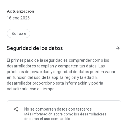
¡Vive la experiencia Super Wow Home!, has tu reserva en casa o
Desarrollamos la app Super Wow 📲, para que puedas:
agendar tu cita en el spa de uñas más cercano 🏙️, elegir a tu
Actualización
manicurista favorita o de confianza 💅❤️, reservar tus
16 ene 2026
servicios favoritos ⭐ y, si surge algún inconveniente, cancelar
y reagendar tu cita de manera fácil y sin complicaciones 🗓️🔄.
Belleza
Además, con nuestra app, estarás al tanto de las últimas
tendencias 💅💖 y promociones 🤑 para que vivas el efecto
Seguridad de los datos
arrow_forward
WOW en cada visita 😍🌟.
El primer paso de la seguridad es comprender cómo los
desarrolladores recopilan y comparten tus datos. Las
prácticas de privacidad y seguridad de datos pueden variar
en función del uso de la app, la región y la edad. El
desarrollador proporcionó esta información y podría
actualizarla con el tiempo.
No se comparten datos con terceros
Más información
sobre cómo los desarrolladores
declaran el uso compartido