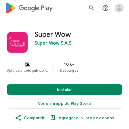
google_logo Play
search
help_outline
Super Wow
Super Wow S.A.S.
10 k+
Apto para todo público
info
Descargas
Instalar
Ver en la app de Play Store
Compartir
Agregar a la lista de deseos