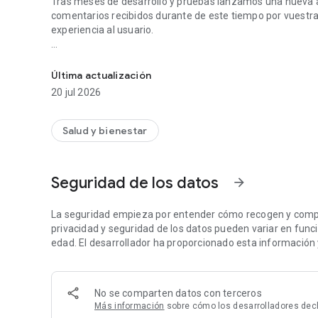
Tras meses de desarrollo y pruebas lanzamos una nueva a
comentarios recibidos durante de este tiempo por vuestr
experiencia al usuario.
¡Es la mejor solución creada para garantizar tus objetivos!
Toma nota de las nuevas funcionalidades, ¡no te dejarán i
Última actualización
- Tienes a tu disposición tutoriales para que conozcas las
20 jul 2026
- Puedes ver mejor las opciones del menú lateral
Salud y bienestar
- Los accesos directos de la pantalla de inicio te permiti
- Elige del listado de entrenamientos del club otros entr
Seguridad de los datos
arrow_forward
- Visualiza y valida los ejercicios de tu entrenamiento de
La seguridad empieza por entender cómo recogen y compar
privacidad y seguridad de los datos pueden variar en función
edad. El desarrollador ha proporcionado esta información 
No se comparten datos con terceros
Más información
sobre cómo los desarrolladores dec