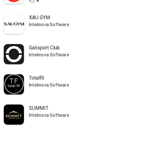
4,2
star
XAU GYM
Intelinova Software
Galisport Club
Intelinova Software
Totalfit
Intelinova Software
SUMMIT
Intelinova Software