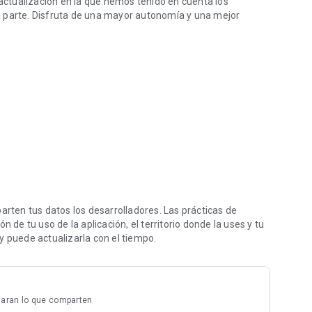
ctualización en la que hemos tenido en cuenta los
a parte. Disfruta de una mayor autonomía y una mejor
ndiferente!
 principales funcionalidades
rán consultar con más rapidez a 4 funcionalidades
enamientos que te gusten y asígnatelos
 forma más rápida
ten tus datos los desarrolladores. Las prácticas de
 de tu uso de la aplicación, el territorio donde la uses y tu
y puede actualizarla con el tiempo.
laran lo que comparten