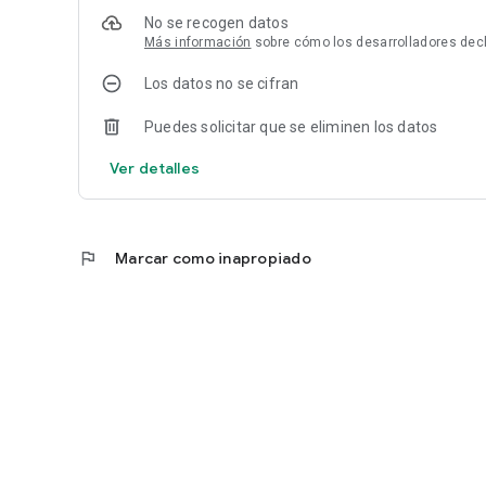
No se recogen datos
Más información
sobre cómo los desarrolladores dec
Los datos no se cifran
Puedes solicitar que se eliminen los datos
Ver detalles
flag
Marcar como inapropiado