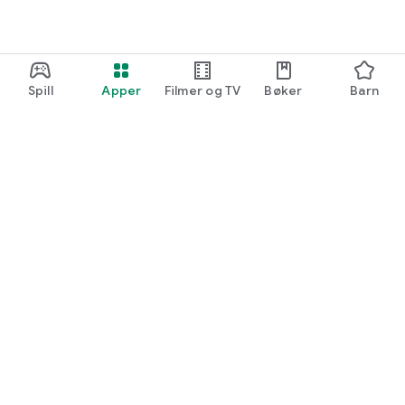
Spill
Apper
Filmer og TV
Bøker
Barn
Google Play
Play Pass
Play-poeng
Gavekort
Løs inn
Refusjonsretningslinjer