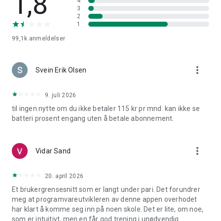
1,8
4
appen
3
2
• og mange andre tjenester i tillegg
1
99,1k
anmeldelser
more_vert
Svein Erik Olsen
9. juli 2026
til ingen nytte om du ikke betaler 115 kr pr mnd. kan ikke se
batteri prosent engang uten å betale abonnement.
more_vert
Vidar Sand
20. april 2026
Et brukergrensesnitt som er langt under pari. Det forundrer
meg at programvareutvikleren av denne appen overhodet
har klart å komme seg inn på noen skole. Det er lite, om noe,
som er intuitivt, men en får god trening i unødvendig