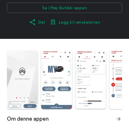
Se i Play Butikk-appen
Del
Legg til i ønskelisten
Om denne appen
arrow_forward