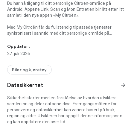
Du har nå tilgang til ditt personlige Citroën-område på
Android. Appene Link, Scan og Mon Entretien blir litt etter litt
samlet i den nye appen «My Citroën».
Med My Citroën får du fullstendig tilpassede tjenester
synkronisert i sanntid med ditt personlige område på
Service, veihjelp, tursporing: alle dine Citroën-tjenester på mobile
Internett. Med sin flytende ergonomi og sine praktiske
tjenester, f.eks. timebestilling eller geolokalisering, kan du
Oppdatert
enkelt administrere din Citroën. Med My Citroën som
27. juli 2026
reisevenn har du plass til alle Citroëns tjenester i lommen:
1) GJØR HVERDAGEN ENKLERE:
Biler og kjøretøy
• Personlig serviceplan med informasjon om forestående
servicebehov og automatiske påminnelser.
Datasikkerhet
arrow_forward
• Finn og kategoriser reisene dine og gjennomsnittlig forbruk
når du kobler til bilen.
Sikkerhet starter med en forståelse av hvordan utviklere
• Finn enkelt igjen hvor bilen er parkert med
samler inn og deler dataene dine. Fremgangsmåtene for
geolokaliseringsfunksjonen «Find my car».
personvern og datasikkerhet kan variere basert på bruk,
• Kontakt Citroën Veihjelp med ett klikk, eller få enkelt tilgang
region og alder. Utvikleren har oppgitt denne informasjonen
til ettermarkedsservice.
og kan oppdatere den over tid.
• Få tilgang til alt vårt førerassistanseinnhold.
• Registrer alle dine Citroëner i én eneste app (opp til 10 biler).