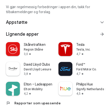
Vi gjør regelmessig forbedringer i appen din, takk for
tilbakemeldinger og forslag.
Appstøtte
expand_more
Lignende apper
arrow_forward
Skånetrafiken
Tesla
Region Skåne
Tesla, Inc.
3,0
4,7
star
star
David Lloyd Clubs
Ford™
David Lloyd Leisure
Ford Motor Co.
3,8
4,7
star
star
Elton – Ladeappen for elbil
Philips Hue
Elton Mobility
Signify Netherlands B.V.
4,2
4,5
star
star
flag
Rapporter som upassende