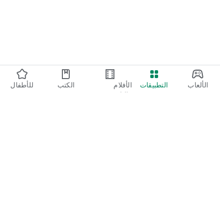
الألعاب
التطبيقات
الأفلام
الكتب
للأطفال
والتلفزيون
Google Play
Play Pass
Play Points
بطاقات الهدايا