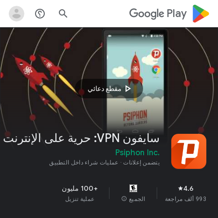
google_logo Play
help_outline
search
play_arrow
مقطع دعائي
سايفون VPN: حرية على الإنترنت
Psiphon Inc.
يتضمن إعلانات
عمليات شراء داخل التطبيق
4.6
+100 مليون
star
993 ألف مراجعة
الجميع
info
عملية تنزيل