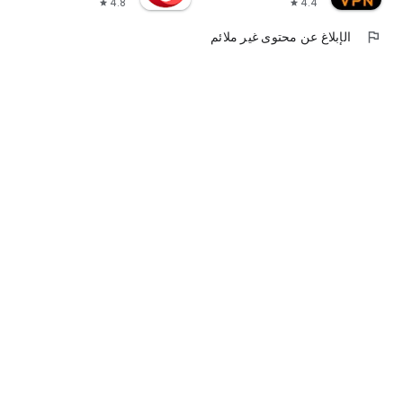
4.8
4.4
star
star
flag
الإبلاغ عن محتوى غير ملائم