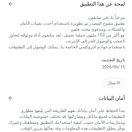
لمحة عن هذا التطبيق
arrow_forward
مرحباً بك في سايفون
تطبيق مفتوح المصدر تم تطويره باستخدام أحدث تقنيات الأمان
والشبكات، ومدعوم ببحث علمي.
مع أكثر من 150 مليون عملية تحميل، يُعد سايفون أداة موثوقة لتجاوز
الحجب والوصول الحر إلى الإنترنت.
باستخدام خوادم البروكسي الخاصة بنا، يمكنك الوصول إلى التطبيقات
تصفح الإنترنت بحرية وأمان مع سايفون وخوادمه السريعة والموثوقة
والمواقع المفضلة لديك.
سواء كنت تتصل من خارج البلاد أو ترغب في حماية بياناتك على
تاريخ التحديث
شبكات الواي فاي العامة، يقدّم سايفون تجربة آمنة وخالية من القلق.
15‏/06‏/2026
ميزات سايفون
أمان الهاتف المحمول – أكثر من مجرد تطبيق VPN عادي
الاتصال
يمنحك الوصول عبر VPN تصفحاً آمناً وكاملاً للإنترنت.
أمان البيانات
arrow_forward
مع سايفون، يمكنك تصفح الإنترنت بحرية من أي مكان.
يبدأ الحفاظ على أمان بياناتك بفهم الطريقة التي يتّبعها مطوِّرو
يفتح خادم البروكسي المواقع المحجوبة ويوفر الوصول إلى المحتوى
التطبيقات لجمع بياناتك ومشاركتها. قد تختلف خصوصية البيانات
والخدمات عبر الإنترنت، حتى إن كانت محظورة في موقعك
وممارسات الأمان حسب كيفية استخدامك للتطبيق ومنطقتك وعمرك.
الجغرافي.
يوفّر مطوِّر التطبيقات هذه المعلومات وقد يعدِّلها بمرور الوقت.