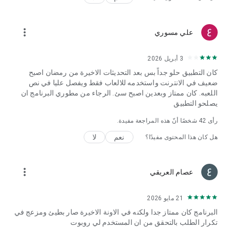
بعد الشراء.
في حال شراء الاشتراك، سيتم فقدان أي جزء غير مستخدم من الفترة
more_vert
علي مسوري
التجريبية المجانية.
3 أبريل 2026
سياسة الخصوصية: https://psiphon.ca/en/privacy.html
شروط الاستخدام: https://psiphon.ca/en/license.html
كان التطبيق حلو جداً بس بعد التحديثات الاخيرة من رمضان اصبح
ضعيف في الانترنت واستخدمه للالعاب فقط ويفصل عليا في نص
اللعبه. كان ممتاز وبعدين اصبح سئ. الرجاء من مطوري البرنامج ان
يصلحو التطبيق
رأى
42
شخصًا أنّ هذه المراجعة مفيدة.
نعم
لا
هل كان هذا المحتوى مفيدًا؟
more_vert
عصام العريقي
21 مايو 2026
البرنامج كان ممتاز جدا ولكنه في الاونة الاخيرة صار بطيئ ومزعج في
تكرار الطلب بالتحقق من ان المستخدم لي روبوت