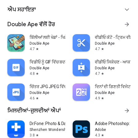
ਐਪ ਸਹਾਇਤਾ
expand_more
Double Ape ਵੱਲੋਂ ਹੋਰ
arrow_forward
ਬਿੱਲੀਆਂ ਲਈ ਖੇਡਾਂ - ਖਿਡੌਣਾ
ਵੀਡੀਓ ਕੱਟੋ - ਟ੍ਰਿਮ ਵੀਡੀਓ
Double Ape
Double Ape
4.7
4.7
star
star
ਵਿਡੀਓ ਨੂੰ GIF ਵਿੱਚ ਬਦਲੋ
ਵੀਡੀਓ ਸਿਕੋਚਣ - ਆਕਾਰ ਬ
Double Ape
Double Ape
4.8
4.7
star
star
ਚਿੱਤਰ JPG JPEG ਵਿੱਚ ਬਦਲੋ
ਦਿਨਾਂ ਦੀ ਗਿਣਤੀ ਵਿਜੇਟ
Double Ape
Double Ape
4.6
4.9
star
star
ਮਿਲਦੀਆਂ-ਜੁਲਦੀਆਂ ਐਪਾਂ
arrow_forward
Dr.Fone: Photo & Data Recovery
Adobe Photoshop: Phot
Shenzhen Wondershare Software Co., Ltd.
Adobe
3.8
4.3
star
star