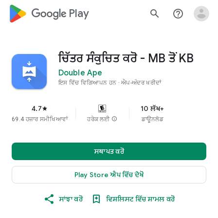
google_logo Play
search
help_outline
ਚਿੱਤਰ ਸੰਕੁਚਿਤ ਕਰੋ - MB ਤੋਂ KB
Double Ape
ਇਸ ਵਿੱਚ ਵਿਗਿਆਪਨ ਹਨ
ਐਪ-ਅੰਦਰ ਖਰੀਦਾਂ
4.7
10 ਲੱਖ+
star
69.4 ਹਜ਼ਾਰ ਸਮੀਖਿਆਵਾਂ
ਹਰੇਕ ਲਈ
info
ਡਾਊਨਲੋਡ
ਸਥਾਪਤ ਕਰੋ
Play Store ਐਪ ਵਿੱਚ ਦੇਖੋ
ਸਾਂਝਾ ਕਰੋ
ਵਿਸ਼ਲਿਸਟ ਵਿੱਚ ਸ਼ਾਮਲ ਕਰੋ