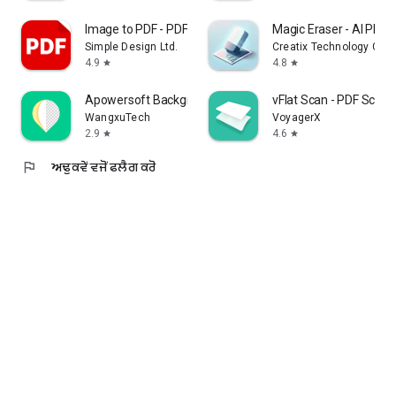
Image to PDF - PDF Maker
Magic Eraser - AI Photo
Simple Design Ltd.
Creatix Technology Glob
4.9
4.8
star
star
Apowersoft Background Eraser
vFlat Scan - PDF Scann
WangxuTech
VoyagerX
2.9
4.6
star
star
flag
ਅਢੁਕਵੇਂ ਵਜੋਂ ਫਲੈਗ ਕਰੋ