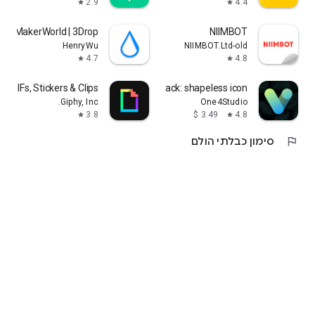
2.9
4.4
star
star
rse MakerWorld | 3Drop
NIIMBOT
HenryWu
NIIMBOT.Ltd-old
4.7
4.8
star
star
Y: GIFs, Stickers & Clips
Vera Icon Pack: shapeless icon
Giphy, Inc.
One4Studio
3.8
4.8
star
star
flag
סימון כבלתי הולם