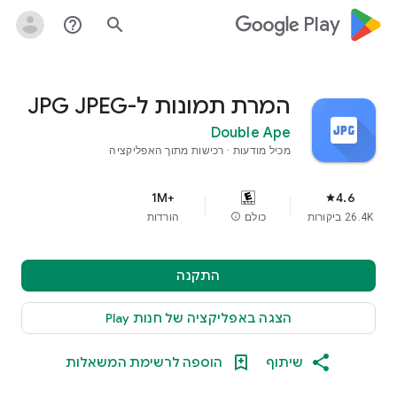
google_logo Play
help_outline
search
המרת תמונות ל-JPG JPEG
Double Ape
מכיל מודעות
רכישות מתוך האפליקציה
4.6
+1M‏
star
26.4K‏ ביקורות
כולם
info
הורדות
התקנה
הצגה באפליקציה של חנות Play
שיתוף
הוספה לרשימת המשאלות