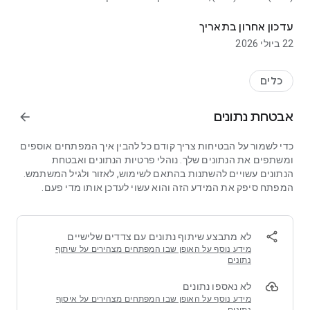
המר תמונות רבות לפורמט JPG JPEG
וגודל קובץ קומפקטי, הוא פורמט הבחירה לצילום דיגיטלי, גרפיקה
לאינטרנט ושיתוף מסמכים.
עדכון אחרון בתאריך
22 ביולי 2026
תכונות מרכזיות:
- המרה מהירה: המירו את התמונות, הגרפיקות והתמונות במסמכים
כלים
שלכם ל-JPEG (JPG) במהירות וביעילות.
- עיבוד בכמות: התמודדו עם מספר תמונות בו-זמנית, חסכו זמן
אבטחת נתונים
arrow_forward
ומאמץ.
- דחיסת תמונות: הקטינו את גודל הקבצים בצורה משמעותית עם
כדי לשמור על הבטיחות צריך קודם כל להבין איך המפתחים אוספים
הפסד מינימלי באיכות התמונה, מושלם לאחסון ושיתוף.
ומשתפים את הנתונים שלך. נוהלי פרטיות הנתונים ואבטחת
- התאמת שקיפות: שמרו או שנו את השקיפות של התמונות
הנתונים עשויים להשתנות בהתאם לשימוש, לאזור ולגיל המשתמש.
המקוריות שלכם, מציעים שליטה רבה יותר על התוצאה הסופית.
המפתח סיפק את המידע הזה והוא עשוי לעדכן אותו מדי פעם.
- ממשק קל לשימוש: האפליקציה שלנו מעוצבת לשימוש קל - המר
תמונות בכמה לחיצות.
- שמירה ושיתוף מיידיים: שמרו את קובצי ה-JPEG (JPG) המומרים
שלכם בגלריה או שיתפו אותם ישירות מהאפליקציה.
לא מתבצע שיתוף נתונים עם צדדים שלישיים
מידע נוסף על האופן שבו המפתחים מצהירים על שיתוף
מתאים לאנשי מקצוע ולחובבים כאחד, הממיר שלנו ל-JPEG (JPG)
נתונים
הוא כלי חובה לצלמים, מעצבים גרפיים, משווקים וכל אחד הזקוק
לא נאספו נתונים
לניהול תמונות יעיל.
מידע נוסף על האופן שבו המפתחים מצהירים על איסוף