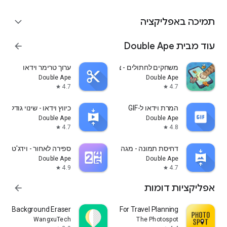
תמיכה באפליקציה
expand_more
‫עוד מבית Double Ape‎
arrow_forward
משחקים לחתולים - צעצוע
ערוך טרימר וידאו
Double Ape
Double Ape
4.7
4.7
star
star
המרת וידאו ל-GIF
כיווץ וידאו - שינוי גודל
Double Ape
Double Ape
4.7
4.8
star
star
דחיסת תמונה - מגה לבייט
ספירה לאחור - וידג'ט ימי
Double Ape
Double Ape
4.9
4.7
star
star
אפליקציות דומות
arrow_forward
oft Background Eraser
PhotoSpot: For Travel Planning
WangxuTech
The Photospot