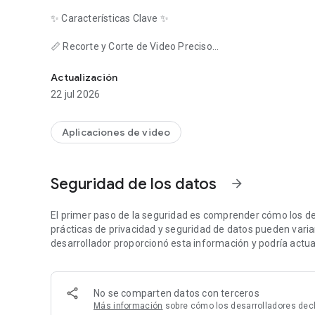
✨ Características Clave ✨
📏 Recorte y Corte de Video Preciso
Recorta y Corta tus Videos para hacerlos más cortos
Elimina las partes no deseadas de tus videos con precisió
usar te permiten seleccionar y editar los momentos exac
Actualización
imaginaste.
22 jul 2026
🎉 Interfaz Amigable
¿Sin habilidades técnicas? ¡No hay problema! Nuestro dise
Aplicaciones de video
hasta editores experimentados, pueda navegar, recortar y 
💎 Exportación de Video de Alta Calidad
Seguridad de los datos
arrow_forward
Mantén cada fotograma cristalino. Exporta tus videos edi
para redes sociales, YouTube o contenido profesional.
El primer paso de la seguridad es comprender cómo los de
🚀 Guardar y Compartir Rápidamente
prácticas de privacidad y seguridad de datos pueden variar 
¡Edita, guarda y comparte en segundos! Exporta tus video
desarrollador proporcionó esta información y podría actual
instantáneamente en plataformas como Instagram, TikTo
❌ Sin Marcas de Agua
No se comparten datos con terceros
Tu contenido debe ser tuyo. Sin marcas de agua en tus vid
Más información
sobre cómo los desarrolladores decl
tu contenido personal o de marca limpio y profesional.