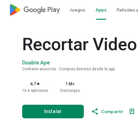
google_logo Play
Juegos
Apps
Películas
Recortar Video
Double Ape
Contiene anuncios
Compras directas desde la app
4.7
1 M+
star
16 k opiniones
Descargas
Instalar
Compartir