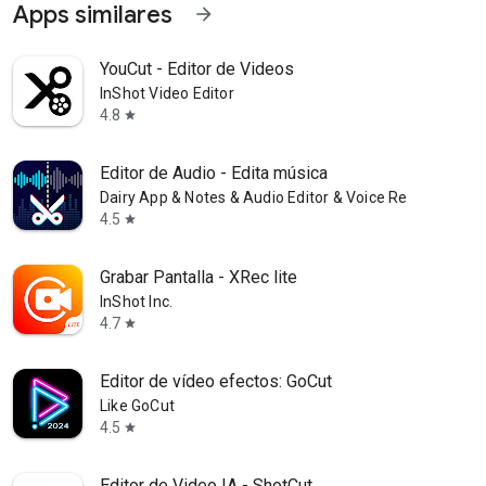
Apps similares
arrow_forward
YouCut - Editor de Videos
InShot Video Editor
4.8
star
Editor de Audio - Edita música
Dairy App & Notes & Audio Editor & Voice Recorder
4.5
star
Grabar Pantalla - XRec lite
InShot Inc.
4.7
star
Editor de vídeo efectos: GoCut
Like GoCut
4.5
star
Editor de Video IA - ShotCut