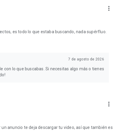
more_vert
ectos, es todo lo que estaba buscando, nada supérfluo.
7 de agosto de 2026
le con lo que buscabas. Si necesitas algo más o tienes
do!
more_vert
er un anuncio te deja descargar tu video, así que también es