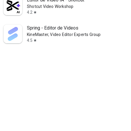
Shotcut Video Workshop
4.2
star
Spring - Editor de Videos
KineMaster, Video Editor Experts Group
4.5
star