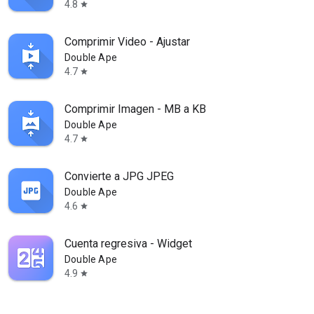
4.8
star
Comprimir Video - Ajustar
Double Ape
4.7
star
Comprimir Imagen - MB a KB
Double Ape
4.7
star
Convierte a JPG JPEG
Double Ape
4.6
star
Cuenta regresiva - Widget
Double Ape
4.9
star