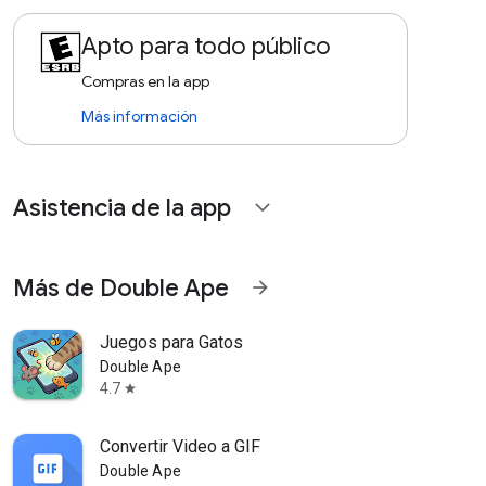
Apto para todo público
Compras en la app
Más información
Asistencia de la app
expand_more
Más de Double Ape
arrow_forward
Juegos para Gatos
Double Ape
4.7
star
Convertir Video a GIF
Double Ape