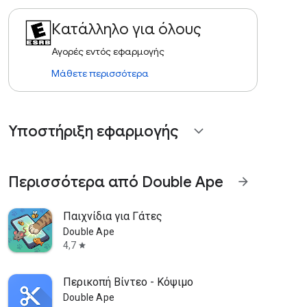
Κατάλληλο για όλους
Αγορές εντός εφαρμογής
Μάθετε περισσότερα
Υποστήριξη εφαρμογής
expand_more
Περισσότερα από Double Ape
arrow_forward
Παιχνίδια για Γάτες
Double Ape
4,7
star
Περικοπή Βίντεο - Κόψιμο
Double Ape