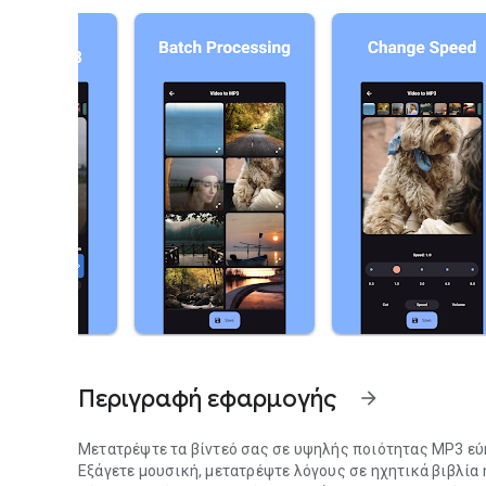
Περιγραφή εφαρμογής
arrow_forward
Μετατρέψτε τα βίντεό σας σε υψηλής ποιότητας MP3 εύ
Εξάγετε μουσική, μετατρέψτε λόγους σε ηχητικά βιβλία 