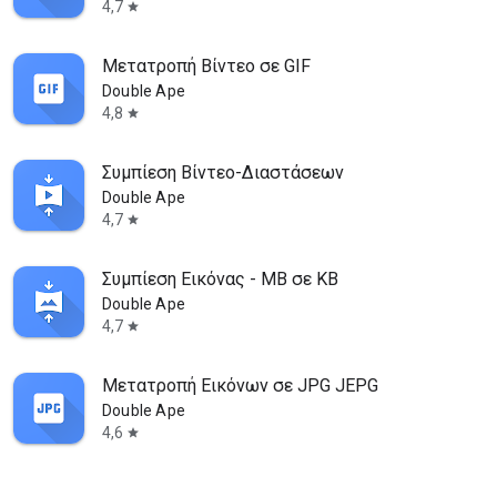
4,7
star
Μετατροπή Βίντεο σε GIF
Double Ape
4,8
star
Συμπίεση Βίντεο-Διαστάσεων
Double Ape
4,7
star
Συμπίεση Εικόνας - MB σε KB
Double Ape
4,7
star
Μετατροπή Εικόνων σε JPG JEPG
Double Ape
4,6
star