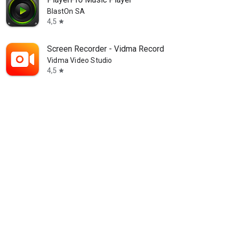
BlastOn SA
4,5
star
Screen Recorder - Vidma Record
Vidma Video Studio
4,5
star