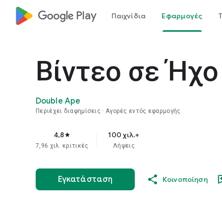
google_logo Play
Παιχνίδια
Εφαρμογές
Βίντεο σε Ήχο
Double Ape
Περιέχει διαφημίσεις
Αγορές εντός εφαρμογής
4,8
100 χιλ.+
star
7,96 χιλ. κριτικές
Λήψεις
Εγκατάσταση
Κοινοποίηση