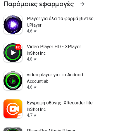
Παρόμοιες εφαρμογές
arrow_forward
Player για όλα τα φορμά βίντεο
UPlayer
4,6
star
Video Player HD - XPlayer
InShot Inc.
4,8
star
video player για το Android
Accountlab
4,6
star
Εγγραφή οθόνης: XRecorder lite
InShot Inc.
4,7
star
PlayerPro Music Player