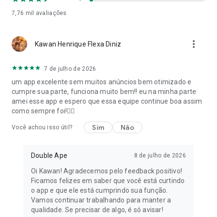
✅ Sem Marcas D'água ou Limites – Aproveite MP3s
7,76 mil
avaliações
completos e sem marca d'água, sem taxas ocultas.
✅ Interface Simples e Intuitiva – Sem menus complicados ou
curvas de aprendizado. Apenas toque, converta e pronto.
more_vert
Kawan Henrique Flexa Diniz
✅ Leve e Rápido – Nosso app é projetado para ser rápido e
eficiente, sem deixar seu telefone lento.
7 de julho de 2026
💡 Como Você Pode Usar Este App?
um app excelente sem muitos anúncios bem otimizado e
cumpre sua parte, funciona muito bem!! eu na minha parte
🎶 Extrair Música – Extraia suas músicas favoritas de vídeos
amei esse app e espero que essa equipe continue boa assim
e salve-as como arquivos MP3 independentes.
como sempre foi!❤️‍🔥
📚 Converter Discursos para Audiolivros – Transforme
discursos longos, palestras ou conteúdos educacionais em
Sim
Não
Você achou isso útil?
formato de audiolivro.
📱 Criar Ringtones Personalizados – Corte, edite e converta
seus trechos favoritos em ringtones únicos.
Double Ape
8 de julho de 2026
🎧 Trechos de Podcasts – Extraia as melhores partes de
Oi Kawan! Agradecemos pelo feedback positivo!
podcasts e salve-as como arquivos de áudio para fácil
Ficamos felizes em saber que você está curtindo
reprodução.
o app e que ele está cumprindo sua função.
Vamos continuar trabalhando para manter a
📲 Baixe Agora e Transforme Vídeos em Arquivos de Áudio
qualidade. Se precisar de algo, é só avisar!
Versáteis!