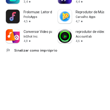
3,4
4,4
star
star
Frolomuse: Leitor de música
Reprodutor de Música
FroloApps
Carvalho Apps
4,5
4,7
star
star
Conversor Video para Audio/MP3
reprodutor de vídeo
InShot Inc.
Accountlab
4,8
4,6
star
star
flag
Sinalizar como impróprio