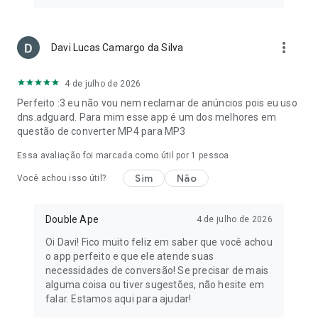
Pare de confiar em apps pesados, lentos e pouco confiáveis.
Tenha a experiência suave, rápida e eficiente que você
more_vert
Davi Lucas Camargo da Silva
merece.
Com nosso Video to MP3 Converter, você terá tudo o que
precisa para criar arquivos de música, ringtones, audiolivros e
4 de julho de 2026
muito mais.
Perfeito :3 eu não vou nem reclamar de anúncios pois eu uso
dns.adguard. Para mim esse app é um dos melhores em
🔹 Fácil de Usar – Nenhuma habilidade técnica necessária.
questão de converter MP4 para MP3
🔹 Saída de Alta Qualidade – Arquivos MP3 nítidos e claros
sempre.
Essa avaliação foi marcada como útil por 1 pessoa
🔹 Conversor Tudo-em-Um – Converta, edite e compartilhe –
Sim
Não
tudo em um só lugar.
Você achou isso útil?
Assuma o controle dos seus arquivos de áudio e dê vida à sua
Double Ape
4 de julho de 2026
criatividade.
Oi Davi! Fico muito feliz em saber que você achou
👉 Baixe Agora e Veja a Diferença!
o app perfeito e que ele atende suas
necessidades de conversão! Se precisar de mais
alguma coisa ou tiver sugestões, não hesite em
falar. Estamos aqui para ajudar!