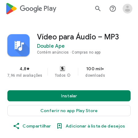
google_logo Play
search
help_outline
Vídeo para Áudio – MP3
Double Ape
Contém anúncios
Compras no app
4,8
100 mil+
star
7,96 mil avaliações
Todos
info
downloads
Instalar
Conferir no app Play Store
Compartilhar
Adicionar à lista de desejos