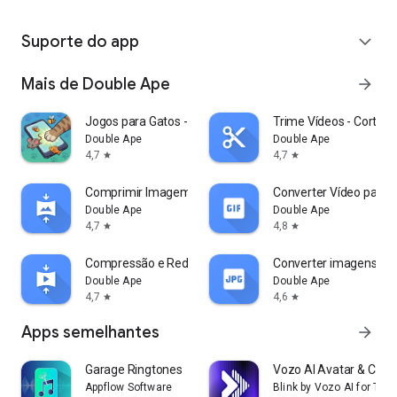
Suporte do app
expand_more
Mais de Double Ape
arrow_forward
Jogos para Gatos - Brinquedo
Trime Vídeos - Corte V
Double Ape
Double Ape
4,7
4,7
star
star
Comprimir Imagem - MB para KB
Converter Vídeo para G
Double Ape
Double Ape
4,7
4,8
star
star
Compressão e Redução de Vídeos
Converter imagens JP
Double Ape
Double Ape
4,7
4,6
star
star
Apps semelhantes
arrow_forward
Garage Ringtones
Vozo AI Avatar & Capt
Appflow Software
Blink by Vozo AI for Tal