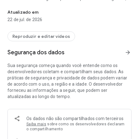
Converta Vídeo para MP3. MP4 para MP3. Conversor de Áudio.
este app tem tudo que você precisa.
Atualizado em
Com sua interface intuitiva, até mesmo iniciantes podem
22 de jul. de 2026
converter, editar e compartilhar arquivos de áudio
rapidamente, sem conhecimento técnico. Comece hoje e
experimente uma conversão de áudio suave, rápida e sem
Reproduzir e editar vídeos
complicações.
Segurança dos dados
arrow_forward
✨ Principais Funcionalidades – Tudo que Você Precisa em um
Único App:
Sua segurança começa quando você entende como os
desenvolvedores coletam e compartilham seus dados. As
- 🎵 Conversão de Vídeo para MP3 – Converta qualquer vídeo
práticas de segurança e privacidade de dados podem variar
em arquivos de áudio MP3 de alta qualidade para músicas,
de acordo com o uso, a região e a idade. O desenvolvedor
podcasts, audiolivros ou ringtones personalizados.
forneceu as informações a seguir, que podem ser
- 📂 Processamento em Lote – Economize tempo
atualizadas ao longo do tempo.
convertendo vários vídeos para MP3 de uma só vez. Não
mais esperar arquivos individuais terminarem.
- ✂️ Cortar e Editar – Extraia seções específicas de um vídeo
para converter apenas as partes que você precisa. Perfeito
Os dados não são compartilhados com terceiros
para ringtones, destaques ou trechos de podcast.
Saiba mais
sobre como os desenvolvedores declaram
- ⚡ Ajuste de Velocidade – Controle a velocidade de
o compartilhamento
reprodução e crie efeitos em câmera lenta ou faixas de áudio