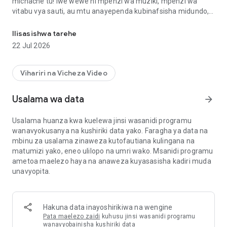
michache tu! Iwe wewe ni mpenzi wa muziki, mpenzi wa
vitabu vya sauti, au mtu anayependa kubinafsisha midundo,
Badilisha Video kuwa MP3. Geuza MP4 hadi MP3. Kigeuzi cha Vide
programu hii inakupa kila kitu unachohitaji.
Ilisasishwa tarehe
Kwa kiolesura chake rahisi, hata wanaoanza wanaweza
22 Jul 2026
kubadilisha haraka, kuhariri, na kushiriki faili za sauti bila
elimu ya kiufundi. Anza leo na upate uzoefu wa uongofu wa
sauti bila mshono, haraka, na bila usumbufu.
Vihariri na Vicheza Video
✨ Vipengele Muhimu – Kila Kitu Unachohitaji katika Programu
Usalama wa data
arrow_forward
Moja:
Usalama huanza kwa kuelewa jinsi wasanidi programu
- 🎵 Geuza Video kuwa MP3 – Badilisha video yoyote kuwa
wanavyokusanya na kushiriki data yako. Faragha ya data na
faili za sauti za MP3 za hali ya juu kwa ajili ya muziki,
mbinu za usalama zinaweza kutofautiana kulingana na
podikasti, vitabu vya sauti, au midundo ya kawaida.
matumizi yako, eneo ulilopo na umri wako. Msanidi programu
- 📂 Usindikaji wa Kundi – Okoa muda kwa kubadilisha video
ametoa maelezo haya na anaweza kuyasasisha kadiri muda
kadhaa kuwa MP3 mara moja. Hakuna kungoja faili za mtu
unavyopita.
mmoja kumaliza.
- ✂️ Punguza & Kata – Chota sehemu mahususi za video ili
kubadilisha sehemu tu unazohitaji. Kamili kwa midundo,
vivutio, au vipande vya podikasti.
Hakuna data inayoshirikiwa na wengine
- ⚡ Marekebisho ya Kasi – Dhibiti kasi ya kucheza na unda
Pata maelezo zaidi
kuhusu jinsi wasanidi programu
athari za mwendo wa polepole au nyimbo za sauti za haraka.
wanavyobainisha kushiriki data