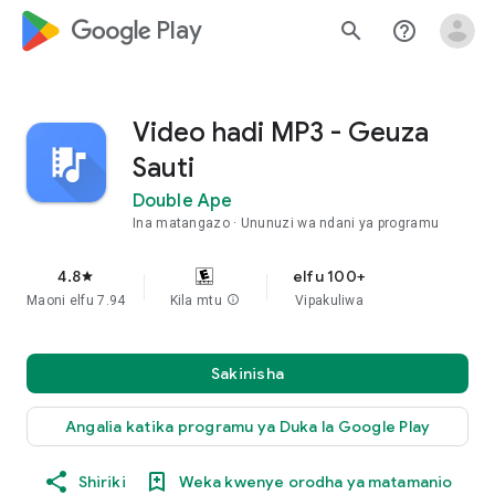
google_logo Play
search
help_outline
Video hadi MP3 - Geuza
Sauti
Double Ape
Ina matangazo
Ununuzi wa ndani ya programu
4.8
elfu 100+
star
Maoni elfu 7.94
Kila mtu
info
Vipakuliwa
Sakinisha
Angalia katika programu ya Duka la Google Play
Shiriki
Weka kwenye orodha ya matamanio