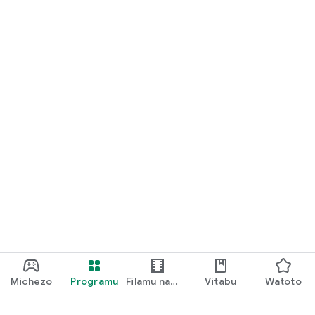
Michezo
Programu
Filamu na
Vitabu
Watoto
Vipindi vya
TV