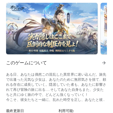
このゲームについて
arrow_forward
ある日、あなたは偶然この混乱した異世界に迷い込んだ。旅先
で出逢った元気な少女は、あなたのために無邪気さを捨て、頼
れる存在に成長していく。隠居していた者も、あなたに影響さ
れて再び冒険の旅に出る……そしてあなた自身もまた、少女た
ちと共にゆく旅の中で、どんどん強くなっていく！
今こそ、彼女たちと一緒に、乱れた時空を正し、あなたと彼女
新SP英雄・姜維が登場！混合ダメージ特化の火力型英雄、三段階
たちだけの成長の旅に出る時が来た！
最終更新日
利用可能: