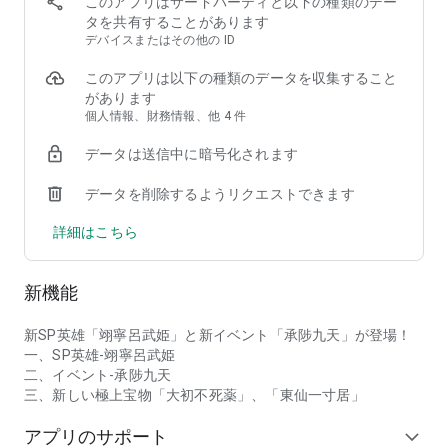
このアプリはサードパーティと以下の種類のデー
ましょう！
タを共有することがあります
デバイスまたはその他の ID
【豪華声優陣による救いの物語】（五十音順）
このアプリは以下の種類のデータを収集すること
阿部菜摘子、石狩勇気、石毛翔弥、石田彰、伊藤静、井上麻里
があります
奈、今井麻美、入江直樹、閻子丹、大羽武士、小野寺悠貴、加
個人情報、財務情報、他 4 件
隈亜衣、梶裕貴、株元英彰、川田祐、城内由茄子、鬼頭明里、
栗阪南美、小清水亜美、子安武人、斉藤壮馬、佐倉綾音、櫻井
データは送信中に暗号化されます
慎也、櫻井孝宏、島﨑信長、杉田智和、関幸司、竹達彩奈、田
島章寛、戸松遥、鳥海浩輔、中村繪里子、能登麻美子、花澤香
データを削除するようリクエストできます
菜、濱本大史、速水奨、日高里菜、堀内賢雄、前田啓太、松岡
洋平、宮瀬尚也、村上裕哉
詳細はこちら
【関連情報】
◆公式サイト
新機能
https://orientarcadia.qookkagames.jp/site
新SP英雄「翊寧呂武姫」と新イベント「承陟九天」が登場！
◆公式ツイッター
一、SP英雄-翊寧呂武姫
https://twitter.com/Oriaka_jp
二、イベント-承陟九天
三、新しい極上宝物「大初不死薬」、「東仙一寸居」
◆利用規約
https://r.qookkagames.jp/p/r/617a12e6a052800aa790d353
アプリのサポート
expand_more