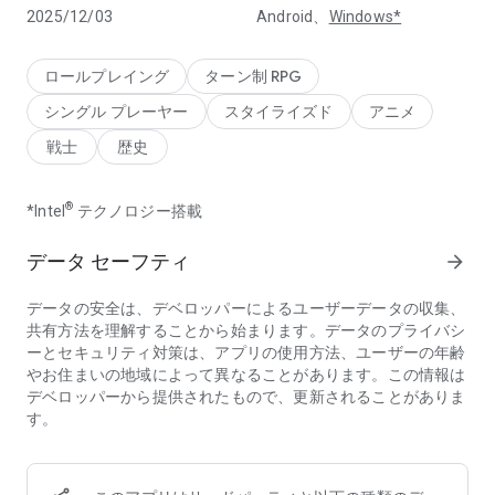
【異世界ファンタジー 逆襲して最強を目指す】
2025/12/03
Android、
Windows*
弱いダメダメ城主から、すべてを支配する不敗の帝王へ
オリアカでは、あなたは自分が思っている以上に強い
ロールプレイング
ターン制 RPG
【新英雄登場】
シングル プレーヤー
スタイライズド
アニメ
全能サポーター「凛煜劉備」が新登場。あなたと共に戦局を覆
す！
戦士
歴史
期間限定ガチャが開催中。入手確率アップ！
【少女覚醒 全員UR】
®
*Intel
テクノロジー搭載
平凡な少女があなたに出逢ってはじめて、運命の力に目覚める
全キャラがURに突破できる。あなたの推しが最強になる！
データ セーフティ
arrow_forward
【家園コンテンツ 癒しのひと時】
データの安全は、デベロッパーによるユーザーデータの収集、
お気に入りの彼女と温泉に浸かり語り合い、強い絆を築いてい
共有方法を理解することから始まります。データのプライバシ
く
ーとセキュリティ対策は、アプリの使用方法、ユーザーの年齢
さらにミニゲームが盛りだくさん！強くなる道はほのぼの幸
やお住まいの地域によって異なることがあります。この情報は
せ！
デベロッパーから提供されたもので、更新されることがありま
す。
【頼もしい加速アシスタント：「赤兎」】
独自のアシスタント機能を搭載――日課はAI赤兎に任せて、ス
トレスなし！
日課に悩まされることなく、美少女たちと楽しい時間を過ごし