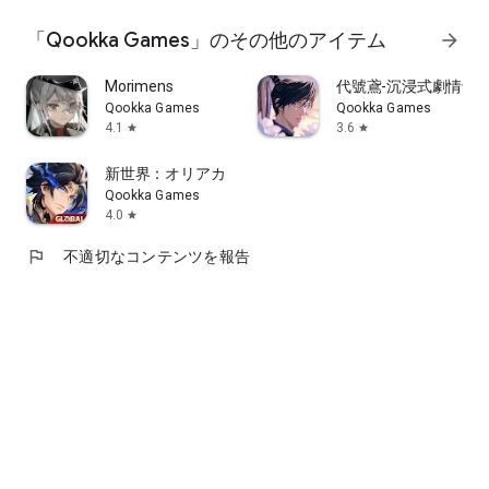
◆プライバシーポリシー
https://r.qookkagames.jp/p/r/617a162ec90ecb0aa8590178
「Qookka Games」のその他のアイテム
arrow_forward
◆ユーザーサポート
Morimens
代號鳶-沉浸式劇情卡
OrientArcadia.jp@qookkagames.com
Qookka Games
Qookka Games
4.1
3.6
star
star
新世界：オリアカ
Qookka Games
4.0
star
flag
不適切なコンテンツを報告