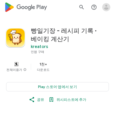
google_logo Play
search
help_outline
빵일기장 - 레시피 기록 ·
베이킹 계산기
kreators
인앱 구매
1천+
전체이용가
info
다운로드
Play 스토어 앱에서 보기
공유
위시리스트에 추가