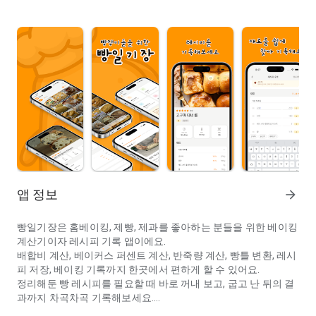
앱 정보
arrow_forward
빵일기장은 홈베이킹, 제빵, 제과를 좋아하는 분들을 위한 베이킹
계산기이자 레시피 기록 앱이에요.
배합비 계산, 베이커스 퍼센트 계산, 반죽량 계산, 빵틀 변환, 레시
피 저장, 베이킹 기록까지 한곳에서 편하게 할 수 있어요.
정리해둔 빵 레시피를 필요할 때 바로 꺼내 보고, 굽고 난 뒤의 결
과까지 차곡차곡 기록해보세요.
홈베이킹 레시피 저장, 베이커스 퍼센트·반죽량·빵틀 계산기, 빵·쿠키