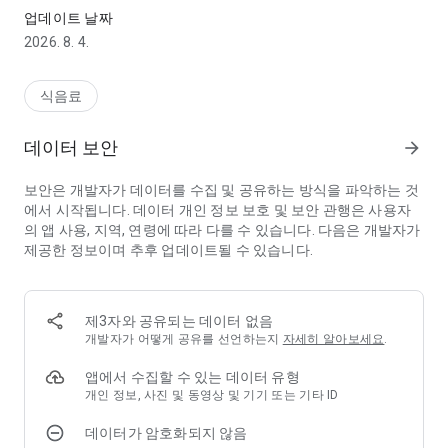
[베이킹 레시피 작성 및 관리]
업데이트 날짜
- 재료, 공정, 사진, 메모, 유튜브 링크를 한 번에 정리할 수 있어요
2026. 8. 4.
- 재료 검색 추천으로 레시피를 더 빠르게 작성할 수 있어요
- 저장한 레시피는 검색, 복사, 북마크로 편하게 관리할 수 있어요
식음료
[배합비 계산기]
- 밀가루 기준 베이커스 퍼센트를 쉽게 계산
데이터 보안
arrow_forward
- 목표 총 반죽량에 맞춰 재료량을 바로 계산
- 계산한 재료량은 새 레시피로 저장해 다시 활용
보안은 개발자가 데이터를 수집 및 공유하는 방식을 파악하는 것
에서 시작됩니다. 데이터 개인 정보 보호 및 보안 관행은 사용자
[빵틀 변환 계산기]
의 앱 사용, 지역, 연령에 따라 다를 수 있습니다. 다음은 개발자가
- 빵틀 크기가 달라져도 재료량을 자동으로 변환할 수 있어요
제공한 정보이며 추후 업데이트될 수 있습니다.
- 원래 중량과 변환된 중량을 함께 확인할 수 있어요
[베이킹 모드와 타이머]
- 단계별 공정을 보면서 바로 베이킹을 진행할 수 있어요
제3자와 공유되는 데이터 없음
- 공정 시간에 맞춰 타이머를 실행할 수 있어요
개발자가 어떻게 공유를 선언하는지
자세히 알아보세요
.
- 실제로 굽는 흐름에 맞게 더 편하게 사용할 수 있어요
앱에서 수집할 수 있는 데이터 유형
[베이킹 기록장]
개인 정보, 사진 및 동영상 및 기기 또는 기타 ID
- 만든 날짜, 사진, 만족도, 메모를 함께 남길 수 있어요
데이터가 암호화되지 않음
- 다음에 바꿔보고 싶은 점도 기록해 다음 배합에 활용할 수 있어