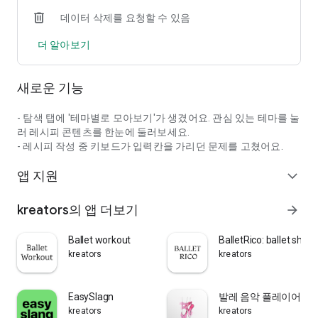
요
데이터 삭제를 요청할 수 있음
- 타임라인과 캘린더에서 기록을 한눈에 확인할 수 있어요
더 알아보기
[링크나 사진으로 레시피 불러오기]
- 레시피 링크로 레시피 초안을 만들 수 있어요
- 사진으로도 레시피를 불러올 수 있어요
새로운 기능
- 불러온 내용을 수정한 뒤 내 레시피로 저장할 수 있어요
[테마별 레시피 탐색]
- 탐색 탭에 '테마별로 모아보기'가 생겼어요. 관심 있는 테마를 눌
- 쿠키, 케이크, 빵, 타르트, 디저트 등 테마별로 베이킹 레시피 영
러 레시피 콘텐츠를 한눈에 둘러보세요.
상을 모아볼 수 있어요
- 레시피 작성 중 키보드가 입력칸을 가리던 문제를 고쳤어요.
- 유튜브 베이킹 영상을 내 레시피로 불러와 저장할 수 있어요
앱 지원
- 좋아하는 베이킹 크리에이터를 구독하고 새 콘텐츠를 받아볼 수
expand_more
있어요
kreators의 앱 더보기
arrow_forward
[이런 분들께 추천해요]
- 식빵, 소금빵, 베이글, 사워도우 같은 빵을 즐겨 굽는 홈베이커
Ballet workout
BalletRico: ballet shop
- 마카롱, 쿠키, 케이크, 스콘, 휘낭시에 같은 디저트 베이킹을 좋
kreators
kreators
아하는 분
- 제빵기능사·제과기능사 실습 배합을 기록하고 싶은 분
- 베이킹 클래스나 공방 레시피를 나만의 노트로 정리하고 싶은
EasySlagn
발레 음악 플레이어
분
kreators
kreators
----