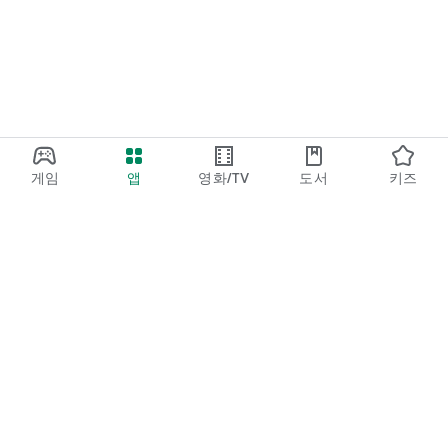
게임
앱
영화/TV
도서
키즈
Google Play
Play Pass
Play 포인트
기프트 카드