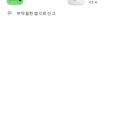
4.8
star
개발자 연락처 :
박상욱 에듀타운로 101
flag
부적절한 앱으로 신고
에듀하임 오피스텔, 1309 101동 1105호
영통구, 수원시, 경기도 16509
South Korea 2670203337