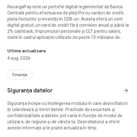
RecargaPay este un portofel digital reglementat de Banca
Centrală pentru efectuarea de plăți Pix cu carduri de credit,
plata facturilor și investiții în CDB-uri. Acesta oferă un cont
digital gratuit, un card de credit fără comision anual și până la
2% cashback, împrumuturi personale și CLT pentru salarii,
toate în cadrul aplicației utilizate de peste 13 milioane de
Imagine cu card de credit, portofel digital, CDB și împrumut.
brazilieni pentru a-și gestiona finanțele personale.
Ultima actualizare
4 aug. 2026
PIX CU CARD DE CREDIT
◉ Efectuați plăți Pix cu orice card de credit, începând de la
2,99% pe lună.
Finanțe
◉ Împărțiți plățile Pix în până la 18 rate (rate Pix pe cardul
dvs.).
Siguranța datelor
arrow_forward
◉ Plăți Pix fără sold în cont: suma este creditată și ajunge
instantaneu la destinatar.
Siguranța începe cu înțelegerea modului în care dezvoltatorii
◉ Aplicație Pix gratuită cu cod QR pentru trimiterea și
îți colectează și trimit datele. Practicile de securitate și
primirea de plăți.
confidențialitate a datelor pot varia în funcție de modul de
◉ Plăți tradiționale Pix nelimitate și gratuite, 24/7.
utilizare, de regiune și de vârsta ta. Dezvoltatorul a oferit
aceste informații și le poate actualiza în timp.
CONT DIGITAL ȘI PORTOFEL DIGITAL