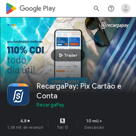
google_logo Play
search
help_outline
play_arrow
Trailer
RecargaPay: Pix Cartão e
Conta
RecargaPay
4,8
10 mil.+
star
1,58 mil. de recenzii
Toți
info
Descărcări