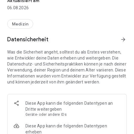
Aktualisiert am
belegt
06.08.2026
⭐️⭐️⭐️⭐️⭐️ 10 Jahre Erfahrung im Bereich Abnehmen und
Gesundheit
Medizin
Du willst dauerhaft abnehmen – ohne Verbote, ohne
Kalorienzählen? Mit Oviva gelingt dir genau das. Schritt für
Datensicherheit
arrow_forward
Schritt, ganz ohne Druck. Die App hilft dir, ein gesundes
Essverhalten und neue Gewohnheiten zu entwickeln, die zu
Was die Sicherheit angeht, solltest du als Erstes verstehen,
dir und deinem Alltag passen. Mit Lebensmitteln, die dir
wie Entwickler deine Daten erheben und weitergeben. Die
schmecken. Und einem persönlichen Plan, der sich an deinen
Datenschutz- und Sicherheitspraktiken können je nach deiner
Zielen und Bedürfnissen orientiert.
Verwendung, deiner Region und deinem Alter variieren. Diese
Informationen wurden vom Entwickler zur Verfügung gestellt
Und weil Gesundheit nicht nur aus Ernährung besteht,
und können jederzeit von ihm geändert werden.
unterstützt Oviva dich auch im Bereich Bewegung und
mentalem Wohlbefinden.
Das Beste: Kein ständiges Wiegen von Lebensmitteln, kein
Diese App kann die folgenden Datentypen an
Punkte-Tracking. Und auch kein Kalorienzählen. Sondern
Dritte weitergeben
echte Veränderungen, die dauerhaft wirken. So verbesserst
Geräte- oder andere IDs
du deine Gesundheit und Lebensqualität, und reduzierst dein
Risiko für Diabetes und Herz-Kreislauf-Erkrankungen.
Diese App kann die folgenden Datentypen
erheben