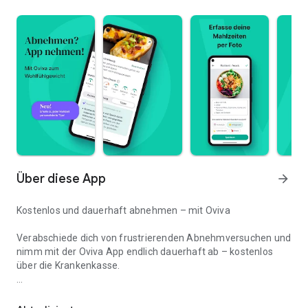
Über diese App
arrow_forward
Kostenlos und dauerhaft abnehmen – mit Oviva
Verabschiede dich von frustrierenden Abnehmversuchen und
nimm mit der Oviva App endlich dauerhaft ab – kostenlos
über die Krankenkasse.
Abnehm-App: Kostenlos. Ohne Kalorienzählen. Ohne Verbote.
⭐️⭐️⭐️⭐️⭐️ 97 % empfehlen uns weiter
⭐️⭐️⭐️⭐️⭐️ Entwickelt mit Ärzten, in wissenschaftlichen Studien