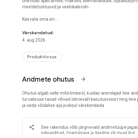
ühendab ajastamise, maksed, kliendihalduse, lojaalsusp
meeldetuletused ja veebikalendri.
Kasvata oma äri:
Ajasta kohtumised, üritused, koosolekud ja broneeringud li
– anna klientidele võimalus ise mugavalt broneerida ja m
– paku kohtumisi, tunde, koosolekuid või grupiüritusi
Värskendatud:
– saada automaatsed SMS- ja e-posti meeldetuletused, e
4. aug 2026
– luba kliendil broneerida sinu kodulehel või sotsiaalmeed
– võta makseid vastu teenuste, toodete või lojaalsuskaar
– leia kliendi kontaktid, broneeringu ajalugu ja märkmed kii
Produktiivsus
– halda kliendikaarte, ettemakseid, liikmelisusi
– sünkroniseeri andmed Google Kalendri ja Reservio vahel
– hoia silm peal müügil, maksetel ja äri edus reaalajas
Andmete ohutus
arrow_forward
Laadi Reservio Business äpp tasuta alla juba täna!
Ohutus algab selle mõistmisest, kuidas arendajad teie a
turvalisuse tavad võivad olenevalt kasutusviisist ning teie
ja seda võidakse aja jooksul värskendada.
See rakendus võib järgnevaid andmetüüpe jaga
Isikuandmed, Finantsteave ja Seadme või muud ID-d