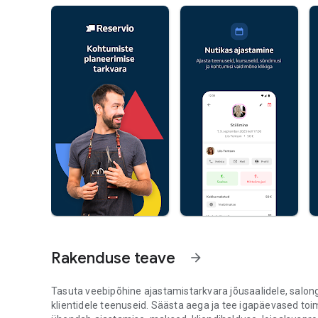
Rakenduse teave
arrow_forward
Tasuta veebipõhine ajastamistarkvara jõusaalidele, salongid
klientidele teenuseid. Säästa aega ja tee igapäevased t