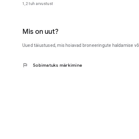
1,2 tuh
arvustust
Mis on uut?
Uued täiustused, mis hoiavad broneeringute haldamise või
flag
Sobimatuks märkimine