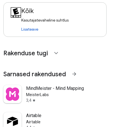
Kõik
Kasutajatevaheline suhtlus
Lisateave
Rakenduse tugi
expand_more
Sarnased rakendused
arrow_forward
MindMeister - Mind Mapping
MeisterLabs
3,4
star
Airtable
Airtable