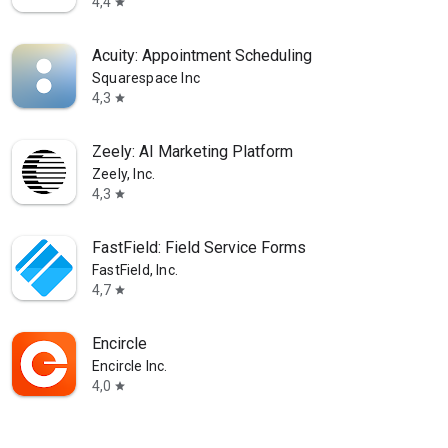
4,4
star
Acuity: Appointment Scheduling
Squarespace Inc
4,3
star
Zeely: AI Marketing Platform
Zeely, Inc.
4,3
star
FastField: Field Service Forms
FastField, Inc.
4,7
star
Encircle
Encircle Inc.
4,0
star