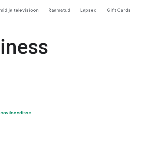
lmid ja televisioon
Raamatud
Lapsed
Gift Cards
iness
sooviloendisse