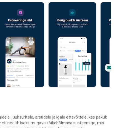
ele, juuksuritele, arstidele ja igale ettevõttele, kes pakub
oimetused lihtsaks mugava kõikehõlmava süsteemiga, mis