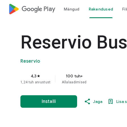
google_logo Play
Mängud
Rakendused
Fi
Reservio Bus
Reservio
4,3
100 tuh+
star
1,24 tuh arvustust
Allalaadimised
Installi
Jaga
Lisa 