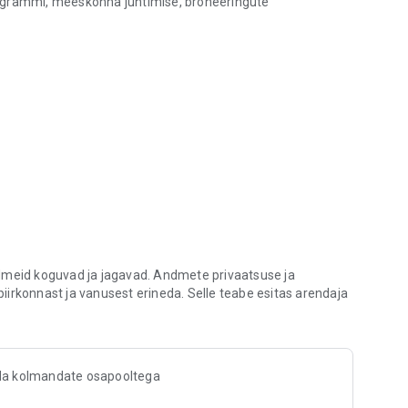
rogrammi, meeskonna juhtimise, broneeringute
htsalt.
aksta
t vähendada mitteilmumisi
ias ööpäevaringselt
tide eest sisseehitatud kassaga
resti
ndmeid koguvad ja jagavad. Andmete privaatsuse ja
 piirkonnast ja vanusest erineda. Selle teabe esitas arendaja
da kolmandate osapooltega