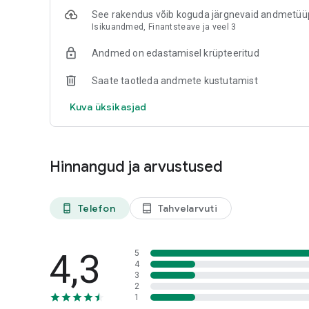
See rakendus võib koguda järgnevaid andmetüü
Isikuandmed, Finantsteave ja veel 3
Andmed on edastamisel krüpteeritud
Saate taotleda andmete kustutamist
Kuva üksikasjad
Hinnangud ja arvustused
Telefon
Tahvelarvuti
phone_android
tablet_android
4,3
5
4
3
2
1