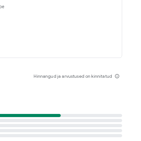
pe
Hinnangud ja arvustused on kinnitatud
info_outline