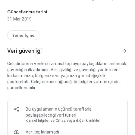
Kolayca paket servis ve gel-al sipariş verin, siparişlerinizden ödüll
siparişlerinizde kullanabilirsiniz.
Güncellenme tarihi
Masadan ve Sıraya Girmeden Sipariş Verin
31 Mar 2019
RestBurger mobil uygulaması ile sıra beklemeden veya
masanızda otururken kolaylıkla siparişinizi verebilir ve
Yeme İçme
ödemenizi tamamlayabilirsiniz. Siparişiniz hazırlandığında
garson masanıza kadar getirir, veya kasadan teslim
Veri güvenliği
arrow_forward
alabilirsiniz.
Geliştiricilerin verilerinizi nasıl toplayıp paylaştıklarını anlamak,
Rezervasyon Yapın
güvenliğin ilk adımıdır. Veri gizliliği ve güvenliği yöntemleri;
kullanımınıza, bölgenize ve yaşınıza göre değişiklik
RestBurger mobil uygulamasını kullanarak kolaylıkla kendiniz
gösterebilir. Geliştiricinin sağladığı bu bilgiler zaman içinde
için veya özel etkinlikleriniz için rezervasyonları yapabilirsiniz.
güncellenebilir.
Dilediğiniz zaman rezervasyonunuzu güncelleyebilir veya
iptal edebilirsiniz.
Görüşlerinizi Bırakın
Bu uygulamanın üçüncü taraflarla
paylaşabileceği veri türleri:
Deneyiminizin ardından görüşlerinizi mobil uygulama
Kişisel bilgiler ve Cihaz veya diğer kimlikler
üzerinden kolayca iletebilir, ilettiğiniz her görüşten ödül
puanlar, hediyeler veya indirimler kazanabilirsiniz.
Veri toplanamadı