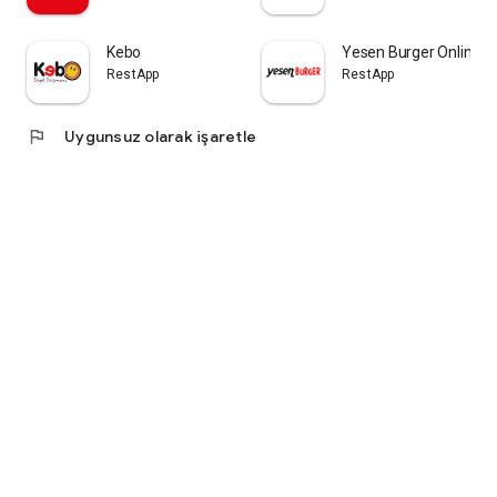
Kebo
Yesen Burger Online
RestApp
RestApp
flag
Uygunsuz olarak işaretle