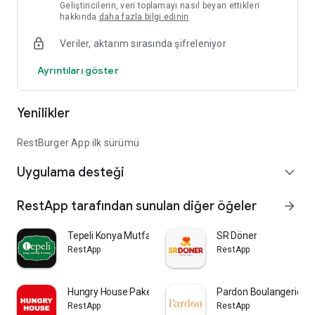
Geliştiricilerin, veri toplamayı nasıl beyan ettikleri
hakkında
daha fazla bilgi edinin
Ve daha fazlası...
Veriler, aktarım sırasında şifreleniyor
- Tüm şubelerimizin ürünlerini, etkinliklerini ve kampanyalarını
Ayrıntıları göster
görüntüleyin
- Şubemizde sıra beklemeden veya masanıza sipariş verin
- Garsonun hesap getirmesini beklemeden hesabınızı
Yenilikler
kolaylıkla ödeyin
- Kolaylıkla paket servis sipariş verin
RestBurger App ilk sürümü
- Kolaylıkla gel-al sipariş verin ve hazır olduğunda seçtiğiniz
şubeden teslim alın
Uygulama desteği
expand_more
- İleri tarihli bir paket servis veya gel-al sipariş oluşturun
- Yemeklerimiz ve hizmetimiz ile ilgili görüşlerinizi bildirin,
kazanın
RestApp tarafından sunulan diğer öğeler
arrow_forward
- Tüm siparişlerinizden para puanlar kazanın ve sonraki
siparişlerinizde kullanın
Tepeli Konya Mutfağı
SR Döner
RestApp
RestApp
Hungry House Paket
Pardon Boulangerie
RestApp
RestApp