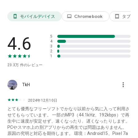
Pulser音楽プレイヤーは完全なオンライン取扱説明書がありま
す、こちらをクリックしてください:
モバイルデバイス
Chromebook
タブレ
phone_android
laptop
tablet_android
https://rhmsoft.com/pulsar/help/help.html
問題、又は改善のアドバイスがありましたら、是非ご連絡をく
4.6
5
ださい：support@rhmsoft.com。
4
3
2
1
23.3万
件のレビュー
more_vert
TkH
2024年12月10日
とても優秀なフリーソフトでかなり以前から気に入って利用さ
せてもらっています。 一部のMP3（44.1kHz、192kbps）で再
生中に速度が安定せず、速くなったり、遅くなったりします。
PCやスマホ上の別アプリからの再生では問題はありません。
原因の究明と対応を期待します。 環境：Android15、Pixel 7a