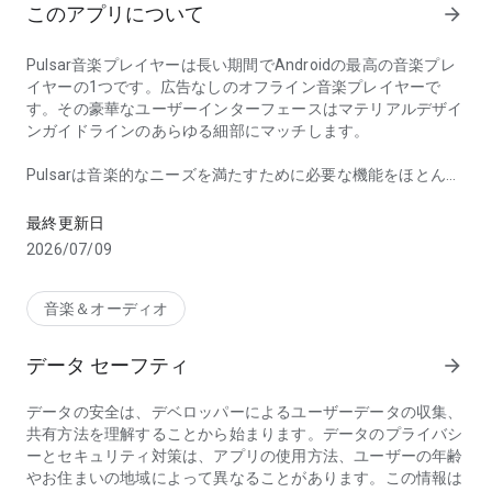
このアプリについて
arrow_forward
Pulsar音楽プレイヤー
は長い期間でAndroidの最高の音楽プレ
イヤーの1つです。
広告なし
のオフライン音楽プレイヤーで
す。その豪華なユーザーインターフェースはマテリアルデザイ
ンガイドラインのあらゆる細部にマッチします。
Pulsarは音楽的なニーズを満たすために必要な機能をほとんど
最高のオフライン音楽プレイヤー及びMP3プレイヤー、広告なし
網羅しています、例えば:
ギャップレス再生
、歌詞の表示、
ク
ロスフェード
、再生速度の調整、
タグ編集
、last.fm
最終更新日
scrobbling、Chromecast対応、音声コマンド、Android
2026/07/09
Auto、イコライザーの操作、
音楽ビジュアライザー
、
音量バ
ランス
、スリープタイマー、等。
音楽＆オーディオ
Pulsarは100万回以上ダウンロードされたAndroidの究極の音
楽プレイヤーです。
データ セーフティ
arrow_forward
機能：
データの安全は、デベロッパーによるユーザーデータの収集、
共有方法を理解することから始まります。データのプライバシ
✓ マテリアルデザインやアニメーションを用いた美しいユー
ーとセキュリティ対策は、アプリの使用方法、ユーザーの年齢
ザインターフェイス
やお住まいの地域によって異なることがあります。この情報は
✓ アルバム、アーティスト、フォルダーとジャンル別に管理