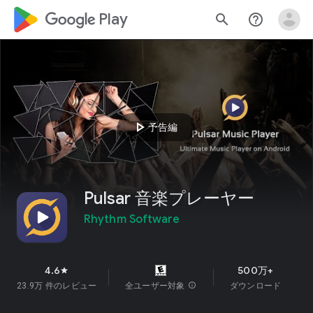
google_logo Play
search
help_outline
play_arrow
予告編
Pulsar 音楽プレーヤー
Rhythm Software
4.6
500万+
star
23.9万 件のレビュー
全ユーザー対象
info
ダウンロード