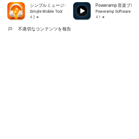
シンプルミュージックプレーヤー
Poweramp 音楽プレ
Simple Mobile Tool
Poweramp Software Des
4.2
4.1
star
star
flag
不適切なコンテンツを報告