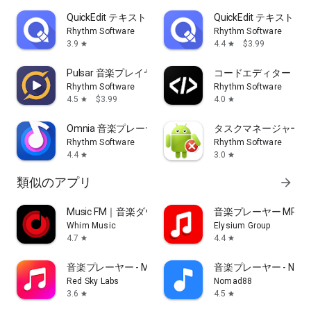
QuickEdit テキストエディター
QuickEdit テキス
Rhythm Software
Rhythm Software
3.9
4.4
$3.99
star
star
Pulsar 音楽プレイヤー プロ
コードエディター
Rhythm Software
Rhythm Software
4.5
$3.99
4.0
star
star
Omnia 音楽プレーヤー
タスクマネージャー (Tas
Rhythm Software
Rhythm Software
4.4
3.0
star
star
類似のアプリ
arrow_forward
Music FM｜音楽ダウンロード｜MP3
音楽プレーヤー MP3
Whim Music
Elysium Group
4.7
4.4
star
star
音楽プレーヤー - MP3 プレーヤー
音楽プレーヤー - Nomad
Red Sky Labs
Nomad88
3.6
4.5
star
star