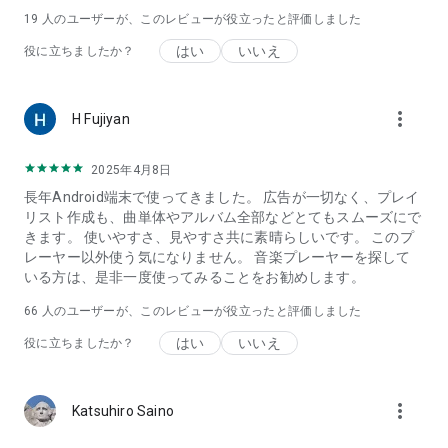
19
人のユーザーが、このレビューが役立ったと評価しました
はい
いいえ
役に立ちましたか？
more_vert
H Fujiyan
2025年4月8日
長年Android端末で使ってきました。 広告が一切なく、プレイ
リスト作成も、曲単体やアルバム全部などとてもスムーズにで
きます。 使いやすさ、見やすさ共に素晴らしいです。 このプ
レーヤー以外使う気になりません。 音楽プレーヤーを探して
いる方は、是非一度使ってみることをお勧めします。
66
人のユーザーが、このレビューが役立ったと評価しました
はい
いいえ
役に立ちましたか？
more_vert
Katsuhiro Saino