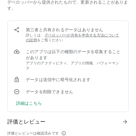
デベロッパーから提供されたもので、更新されることがありま
および再生
す。
✓ アルバムアートおよびアーティスト画像の自動ダウンロー
ドと表示
✓ もっとも再生された曲、最近再生された、新曲などのスマ
ートプレイリスト
第三者と共有されるデータはありません
✓ アルバム、アーティスト、曲の素早い検索
詳しくは、
デベロッパーが共有を申告する方法について
✓ ギャップレス再生
の説明
をご覧ください
✓ 再生速度の調整
このアプリは以下の種類のデータを収集すること
✓ クロスフェード対応
があります
✓ ID3タグ編集対応
アプリのアクティビティ、アプリの情報、パフォーマン
✓ 歌詞の表示 (埋め込み及びlrcファイル)
ス
✓ 複数の色鮮やかなテーマ
✓ 音楽ビジュアライザーの表示
データは送信中に暗号化されます
✓ 音量バランスの調整
✓ Chromecastに対応
データを削除できません
✓ Last.fm Scrobble
✓ 広告なし
詳細はこちら
✓ スリープタイマーなど
PulsarはMP3,AAC,FLAC,OGG,WAV等の音楽ファイル方式に対
評価とレビュー
arrow_forward
応しています。音楽が表示されない場合には「ライブラリーの
再スキャン」を選択してください。
評価とレビューは確認済みです
info_outline