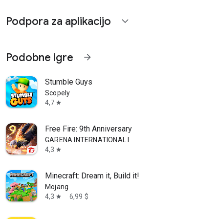
Podpora za aplikacijo
expand_more
Podobne igre
arrow_forward
Stumble Guys
Scopely
4,7
star
Free Fire: 9th Anniversary
GARENA INTERNATIONAL I
4,3
star
Minecraft: Dream it, Build it!
Mojang
4,3
6,99 $
star