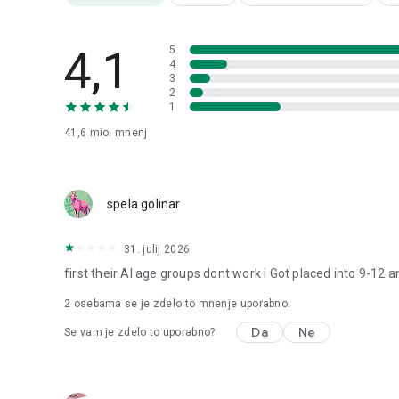
OPOMBA: Potrebna je omrežna povezava. Roblox deluje naj
4,1
5
4
3
2
1
41,6 mio.
mnenj
spela golinar
31. julij 2026
first their AI age groups dont work i Got placed into 9-12 
2
osebama se je zdelo to mnenje uporabno.
Da
Ne
Se vam je zdelo to uporabno?