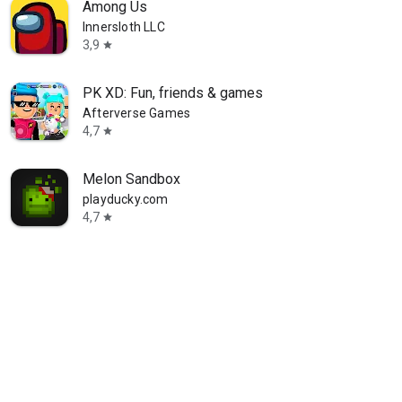
Among Us
Innersloth LLC
3,9
star
PK XD: Fun, friends & games
Afterverse Games
4,7
star
Melon Sandbox
playducky.com
4,7
star