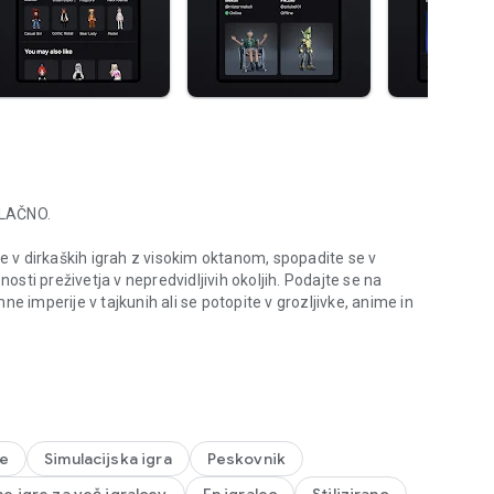
LAČNO.
te v dirkaških igrah z visokim oktanom, spopadite se v
nosti preživetja v nepredvidljivih okoljih. Podajte se na
e imperije v tajkunih ali se potopite v grozljivke, anime in
r koli.
icioznimi, visokokakovostnimi igrami, ki jih je ustvarila
visnimi ekipami in samostojnimi ustvarjalci. Vsak dan je
 še danes, vključno z Dress to Impress, RIVALS, Steal a
re
Simulacijska igra
Peskovnik