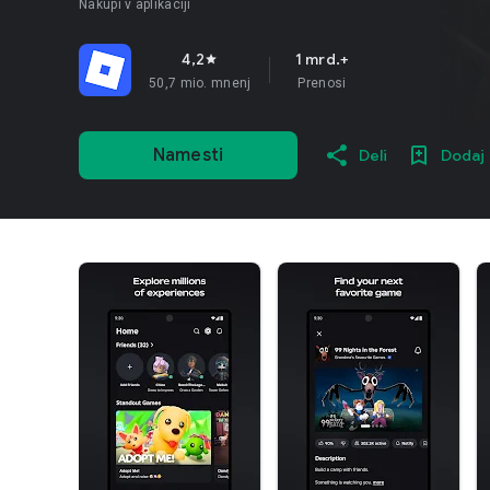
Nakupi v aplikaciji
4,2
1 mrd.+
star
50,7 mio. mnenj
Prenosi
Namesti
Deli
Dodaj 