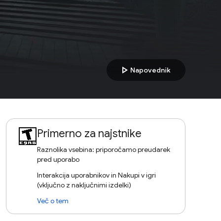
play_arrow
Napovednik
Primerno za najstnike
Raznolika vsebina: priporočamo preudarek
pred uporabo
Interakcija uporabnikov in Nakupi v igri
(vključno z naključnimi izdelki)
Več o tem