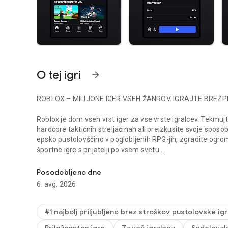
O tej igri
arrow_forward
ROBLOX – MILIJONE IGER VSEH ŽANROV. IGRAJTE BREZP
Roblox je dom vseh vrst iger za vse vrste igralcev. Tekmuj
hardcore taktičnih streljačinah ali preizkusite svoje sposob
epsko pustolovščino v poglobljenih RPG-jih, zgradite ogromn
športne igre s prijatelji po vsem svetu.
Raziščite rastočo knjižnico iger vseh žanrov. Igrajte takoj kje
Roblox se nenehno razvija, z edinstvenimi izkušnjami in amb
Posodobljeno dne
globalna skupnost, vključno s profesionalnimi studii, neod
6. avg. 2026
vedno nekaj novega za odkriti.
Začnite igrati nekatere najbolj priljubljene igre na Robloxu
#1 najbolj priljubljeno brez stroškov pustolovske ig
Brainrot, Brookhaven RP, Adopt Me! in drugimi.