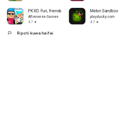
PK XD: Fun, friends & games
Melon Sandbox
Afterverse Games
playducky.com
4.7
4.7
star
star
flag
Ripoti kuwa haifai