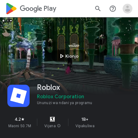
google_logo Play
search
help_outline
play_arrow
Kionjo
Roblox
Roblox Corporation
Ununuzi wa ndani ya programu
4.2
1B+
star
Maoni 50.7M
Vijana
info
Vipakuliwa