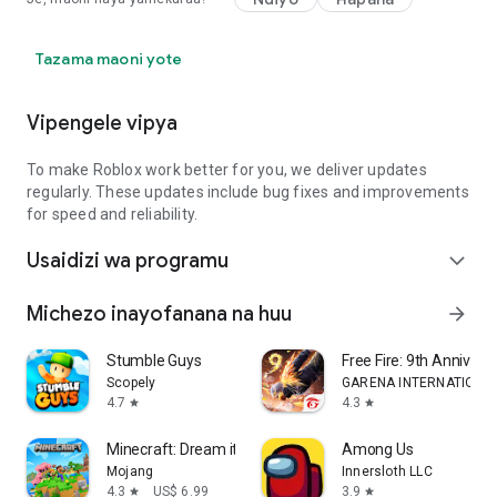
Tazama maoni yote
Vipengele vipya
To make Roblox work better for you, we deliver updates
regularly. These updates include bug fixes and improvements
for speed and reliability.
Usaidizi wa programu
expand_more
Michezo inayofanana na huu
arrow_forward
Stumble Guys
Free Fire: 9th Annivers
Scopely
GARENA INTERNATIONAL
4.7
4.3
star
star
Minecraft: Dream it, Build it!
Among Us
Mojang
Innersloth LLC
4.3
US$ 6.99
3.9
star
star