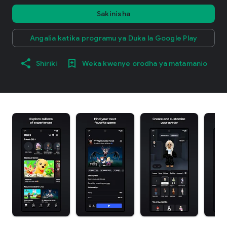
Sakinisha
Angalia katika programu ya Duka la Google Play
Shiriki
Weka kwenye orodha ya matamanio