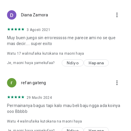
SHERIA ZA MATUMIZI: https://en.help.roblox.com/hc/en-
us/articles/115004647846
more_vert
Diana Zamora
TAFADHALI KUMBUKA: Muunganisho wa mtandao
unahitajika. Roblox inafanya kazi vizuri zaidi kupitia Wi-Fi.
3 Agosti 2021
Muy buen juego sin erroresssss me parece ami no se que
mas decir..... super exito
Watu
17
walinufaika kutokana na maoni haya
Ndiyo
Hapana
Je, maoni haya yamekufaa?
more_vert
refan gateng
29 Machi 2024
Permainanya bagus tapi kalo mau beli baju ngga ada koinya
ooo Bbbbb
Watu
4
walinufaika kutokana na maoni haya
Ndiyo
Hapana
Je, maoni haya yamekufaa?