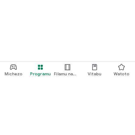
Michezo
Programu
Filamu na
Vitabu
Watoto
Vipindi vya
TV
Google Play
Play Pass