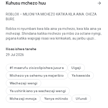
Kuhusu mchezo huu
arrow_forward
ROBLOX – MILIONI YA MICHEZO KATIKA KILA AINA. CHEZA
BURE.
Roblox ni nyumbani kwa kila aina ya mchezo, kwa kila aina ya
mchezaji. Shindana katika michezo ya mbio za octane nyingi,
pigana katika wapigaji risasi wa kimkakati, au jaribu ujuzi
Gundua maktaba inayokua ya michezo ya kila aina. Cheza papo h
wako wa kuishi katika mazingira yasiyotabirika. Anza tukio
kubwa katika RPG zinazovutia, jenga himaya kubwa katika
Ilisasishwa tarehe
matajiri, au jitose kwenye michezo ya kutisha, anime, na
29 Jul 2026
michezo na marafiki ulimwenguni kote.
Roblox inabadilika kila wakati, ikiwa na uzoefu wa kipekee na
#1 maarufu zisizolipishwa jusura
Uigaji
michezo kabambe na ya uaminifu iliyojengwa na jamii ya
Michezo ya sehemu ya majaribio
Ya kawaida
kimataifa ikijumuisha studio za kitaalamu, timu za kibinafsi,
na waundaji wa pekee. Daima kuna kitu kipya cha kugundua
Wachezaji wengi
kila siku.
Ya ushirikiano ya wachezaji wengi
Anza kucheza baadhi ya michezo maarufu zaidi kwenye
Mchezaji mmoja
Yenye mitindo
Ufundi
Roblox leo, ikiwa ni pamoja na Dress to Impress, RIVALS, Steal
a Brainrot, Brookhaven RP, Adopt Me! na zaidi.