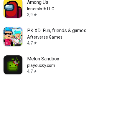
Among Us
Innersloth LLC
3,9
star
PK XD: Fun, friends & games
Afterverse Games
4,7
star
Melon Sandbox
playducky.com
4,7
star