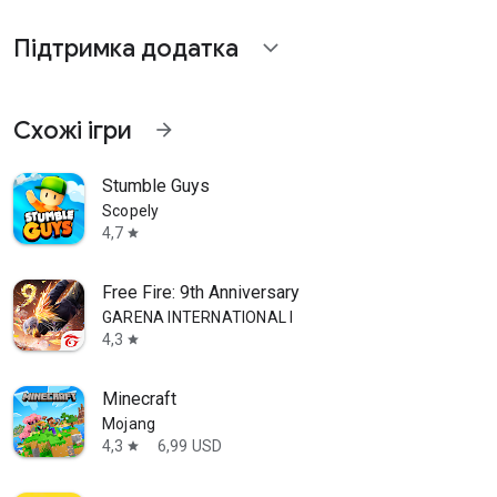
Підтримка додатка
expand_more
Схожі ігри
arrow_forward
Stumble Guys
Scopely
4,7
star
Free Fire: 9th Anniversary
GARENA INTERNATIONAL I
4,3
star
Minecraft
Mojang
4,3
6,99 USD
star