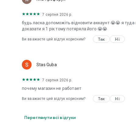
7 серпня 2026 р.
будь ласка допоможіть відновити аккаунт 😭😭 я туда з
доказати я 1 рік тому потяряла його 😭😭
Так
Ні
Ви вважаєте цей відгук корисним?
Stas Guba
7 серпня 2026 р.
почему магазин не работает
Так
Ні
Ви вважаєте цей відгук корисним?
Переглянути всі відгуки