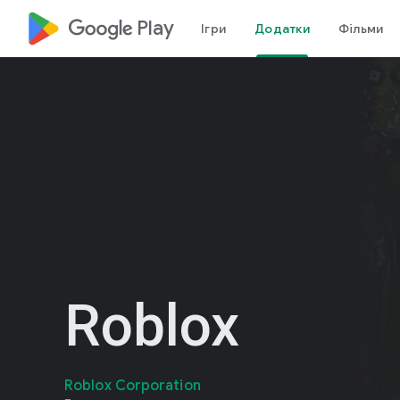
google_logo Play
Ігри
Додатки
Фільми
Roblox
Roblox Corporation