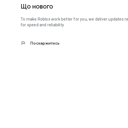
Що нового
To make Roblox work better for you, we deliver updates r
for speed and reliability.
flag
Поскаржитись