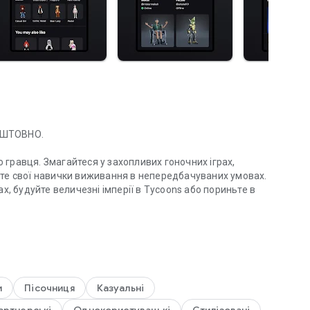
ОШТОВНО.
о гравця. Змагайтеся у захопливих гоночних іграх,
йте свої навички виживання в непередбачуваних умовах.
х, будуйте величезні імперії в Tycoons або пориньте в
йте миттєво будь-де.
освід та амбітні, високоякісні ігри, створені глобальною
и та сольних творців. Щодня завжди є щось нове для
 вже сьогодні, включаючи Dress to Impress, RIVALS, Steal
и
Пісочниця
Казуальні