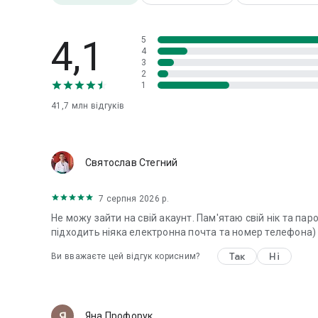
КОНТАКТИ: https://corp.roblox.com/contact/
ПОЛІТИКА КОНФІДЕНЦІЙНОСТІ: https://www.roblox.com/i
ПОСІБНИК ДЛЯ БАТЬКІВ: https://corp.roblox.com/parent
4,1
5
УМОВИ ВИКОРИСТАННЯ: https://en.help.roblox.com/hc/e
4
3
2
УВАГА: Потрібне підключення до мережі. Roblox найкра
1
41,7 млн
відгуків
Святослав Стегний
7 серпня 2026 р.
Не можу зайти на свій акаунт. Пам'ятаю свій нік та паро
підходить ніяка електронна почта та номер телефона
Так
Ні
Ви вважаєте цей відгук корисним?
Яна Профорук