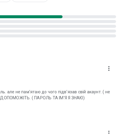
nfo/privacy
s/
n-us/articles/115004647846
ще працює через Wi-Fi.
more_vert
ль. але не пам'ятаю до чого підв'язав свій акаунт. ( не
) ДОПОМОЖІТЬ. ( ПАРОЛЬ ТА ІМ'Я Я ЗНАЮ)
more_vert