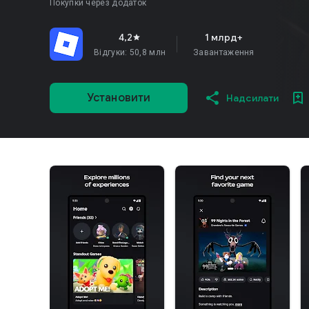
Покупки через додаток
4,2
1 млрд+
star
Відгуки: 50,8 млн
Завантаження
Установити
Надсилати