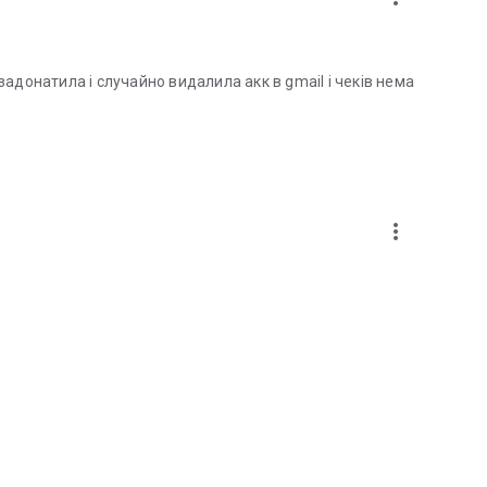
адонатила і случайно видалила акк в gmail і чеків нема
more_vert