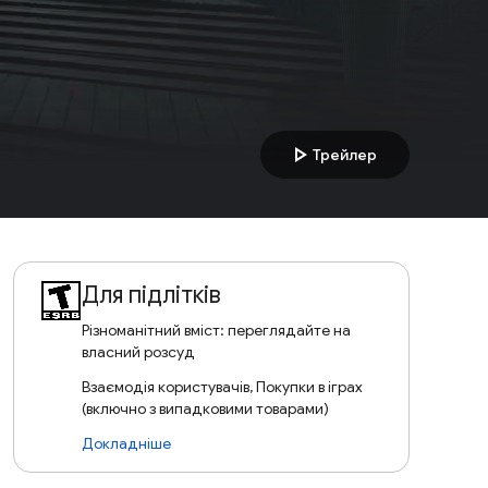
play_arrow
Трейлер
Для підлітків
Різноманітний вміст: переглядайте на
власний розсуд
Взаємодія користувачів, Покупки в іграх
(включно з випадковими товарами)
Докладніше