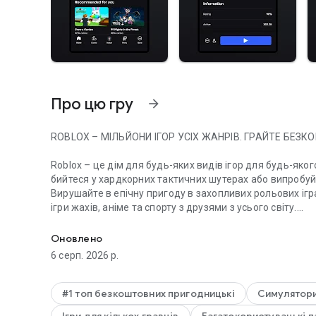
Про цю гру
arrow_forward
ROBLOX – МІЛЬЙОНИ ІГОР УСІХ ЖАНРІВ. ГРАЙТЕ БЕЗК
Roblox – це дім для будь-яких видів ігор для будь-яког
бийтеся у хардкорних тактичних шутерах або випробу
Вирушайте в епічну пригоду в захопливих рольових ігра
ігри жахів, аніме та спорту з друзями з усього світу.
Досліджуйте зростаючу бібліотеку ігор усіх жанрів. Гра
Roblox постійно розвивається, пропонуючи унікальний д
Оновлено
спільнотою, включаючи професійні студії, інді-команд
6 серп. 2026 р.
відкриття.
Почніть грати в деякі з найпопулярніших ігор на Roblox
#1 топ безкоштовних пригодницькі
Симулятор
a Brainrot, Brookhaven RP, Adopt Me! та інші.