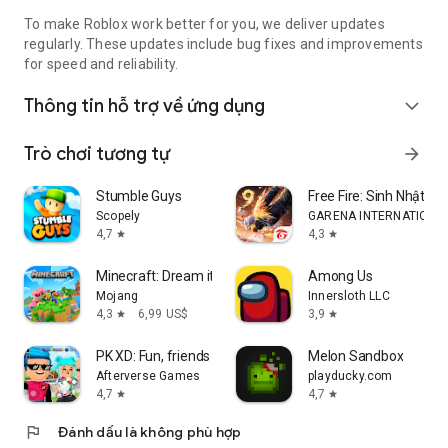
To make Roblox work better for you, we deliver updates
regularly. These updates include bug fixes and improvements
for speed and reliability.
Thông tin hỗ trợ về ứng dụng
expand_more
Trò chơi tương tự
arrow_forward
Stumble Guys
Free Fire: Sinh Nhật 9 T
Scopely
GARENA INTERNATIONAL
4,7
4,3
star
star
Minecraft: Dream it, Build it!
Among Us
Mojang
Innersloth LLC
4,3
6,99 US$
3,9
star
star
PK XD: Fun, friends & games
Melon Sandbox
Afterverse Games
playducky.com
4,7
4,7
star
star
flag
Đánh dấu là không phù hợp