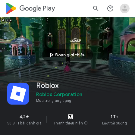
google_logo Play
search
help_outline
play_arrow
Đoạn giới thiệu
Roblox
Roblox Corporation
Mua trong ứng dụng
4,2
1 T+
star
50,8 Tr bài đánh giá
Thanh thiếu niên
info
Lượt tải xuống