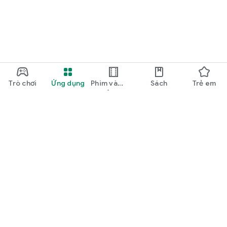
Trò chơi
Ứng dụng
Phim và
Sách
Trẻ em
truyền hình
Google Play
Play Pass
Điểm Play
Thẻ Google Play