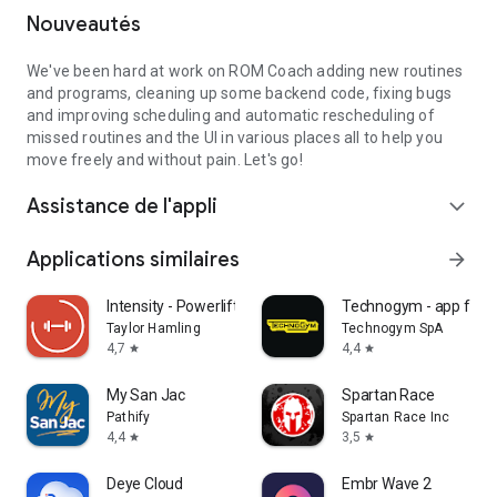
Nouveautés
We've been hard at work on ROM Coach adding new routines
and programs, cleaning up some backend code, fixing bugs
and improving scheduling and automatic rescheduling of
missed routines and the UI in various places all to help you
move freely and without pain. Let's go!
Assistance de l'appli
expand_more
Applications similaires
arrow_forward
Intensity - Powerlifting Log
Technogym - app fitn
Taylor Hamling
Technogym SpA
4,7
4,4
star
star
My San Jac
Spartan Race
Pathify
Spartan Race Inc
4,4
3,5
star
star
Deye Cloud
Embr Wave 2