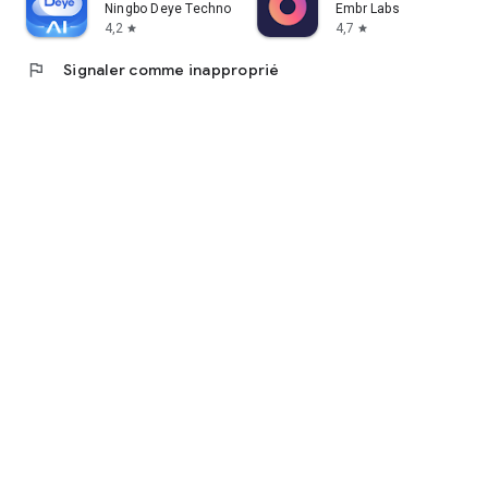
Ningbo Deye Technology Co., Ltd.
Embr Labs
4,2
4,7
star
star
flag
Signaler comme inapproprié