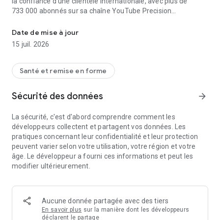
la confiance d'une clientèle internationale, avec plus de
733 000 abonnés sur sa chaîne YouTube Precision
bouger librement et sans douleur
Movement.
Date de mise à jour
2 à 4 minutes pour un soulagement rapide
15 juil. 2026
Vous vous êtes fait mal ? Plutôt que de prendre des
médicaments, ouvrez ROM Coach et utilisez nos antidouleurs
par le mouvement pour soulager efficacement la douleur et
Santé et remise en forme
éviter ainsi la prise inutile de médicaments.
Sécurité des données
arrow_forward
RÉDUISEZ LA DOULEUR, RÉÉDUQUEZ VOS BLESSURES
La sécurité, c'est d'abord comprendre comment les
De la tête aux pieds, y compris les douleurs cervicales, le
développeurs collectent et partagent vos données. Les
conflit sous-acromial, la tendinite de la coiffe des rotateurs,
pratiques concernant leur confidentialité et leur protection
les douleurs aux rhomboïdes, la mauvaise posture,
peuvent varier selon votre utilisation, votre région et votre
l'épicondylite (tennis elbow et golfer's elbow), le syndrome du
âge. Le développeur a fourni ces informations et peut les
canal carpien, l'arthrose de la hanche, la faiblesse des
modifier ultérieurement.
fléchisseurs de la hanche, les élongations des quadriceps, les
déchirures des ischio-jambiers, le syndrome rotulien, la
tendinite d'Achille, la fasciite plantaire et bien plus encore,
vous trouverez l'aide dont vous avez besoin avec ROM Coach.
Aucune donnée partagée avec des tiers
En savoir plus
sur la manière dont les développeurs
« J'utilise cette application depuis 3 mois et mes douleurs
déclarent le partage