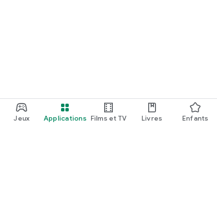
Jeux
Applications
Films et TV
Livres
Enfants
Google Play
Play Pass