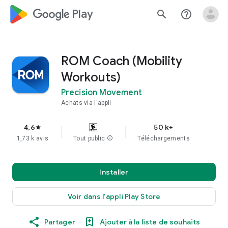
google_logo Play
search
help_outline
ROM Coach (Mobility
Workouts)
Precision Movement
Achats via l'appli
4,6
50 k+
star
1,73 k avis
Tout public
info
Téléchargements
Installer
Voir dans l'appli Play Store
Partager
Ajouter à la liste de souhaits