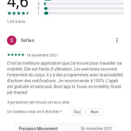
4,6
deviennent plus faciles avec la pratique. J'ai l'impression de
3
m'attaquer enfin aux problèmes de fond et de les corriger.
2
Avant, je m'étirais jusqu'à la douleur, mais c'est fini. J'ai
1
trouvé des vidéos sur YouTube, mais l'application est bien
1,65 k
avis
plus efficace. »
SÉANCES À DOMICILE DE 15 À 20 MINUTES
more_vert
Sofia s
Les séances ROM Coach sont sûres et efficaces. Elles ne
prennent que 15 à 20 minutes et peuvent être réalisées à la
18 novembre 2021
maison avec peu ou pas de matériel, ce qui les rend faciles à
C'est la meilleure application que j'ai trouvé pour travailler sa
intégrer à votre quotidien chargé.
mobilité. Elle est facile d'utilisation. Les exercices couvrent
l'ensemble du corps. Il y a des programmes avec la possibilité
« Une application claire et intuitive, très facile à utiliser. Des
d'activer des notifications. Je recommande à 100%. L'appli
instructions exceptionnelles, avec des exercices respectueux
est gratuite et sans pub. Best app to focus on mobility. Great
du corps pour améliorer la force, l'amplitude des
job thanks!
mouvements, l'équilibre et le contrôle, et prévenir les
douleurs et les blessures. En tant que médecin spécialisé en
4
personnes ont trouvé cet avis utile
médecine neuromusculosquelettique, je recommande
Oui
Non
Ce contenu vous a-t-il été utile ?
vivement le contenu de Precision Movement. »
LES ÉTIREMENTS NE CONSTITUENT PAS UN ENTRAÎNEMENT
Precision Movement
26 novembre 2021
DE MOBILITÉ