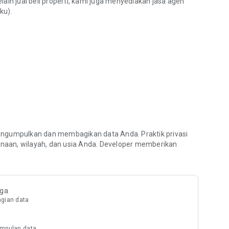
ain jual beli properti, kami juga menyediakan jasa agen
ku).
n pada tahun 2018.
gumpulkan dan membagikan data Anda. Praktik privasi
naan, wilayah, dan usia Anda. Developer memberikan
iga
gian data
mpulan data