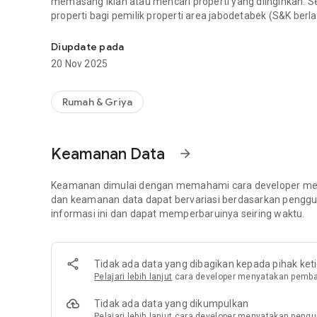
memasang iklan atau mencari properti yang diinginkan. Sel
properti bagi pemilik properti area jabodetabek (S&K berla
Rumaindo merupakan situs jual beli properti yang didirika
Diupdate pada
20 Nov 2025
Rumah & Griya
Keamanan Data
arrow_forward
Keamanan dimulai dengan memahami cara developer men
dan keamanan data dapat bervariasi berdasarkan penggu
informasi ini dan dapat memperbaruinya seiring waktu.
Tidak ada data yang dibagikan kepada pihak ket
Pelajari lebih lanjut
cara developer menyatakan pemba
Tidak ada data yang dikumpulkan
Pelajari lebih lanjut
cara developer menyatakan pengu