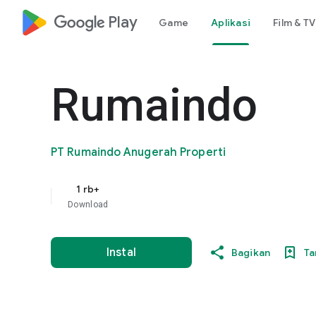
google_logo Play
Game
Aplikasi
Film & TV
Rumaindo
PT Rumaindo Anugerah Properti
1 rb+
Download
Instal
Bagikan
Ta