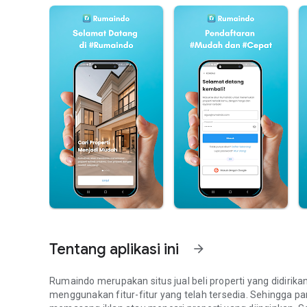
Tentang aplikasi ini
arrow_forward
Rumaindo merupakan situs jual beli properti yang didir
menggunakan fitur-fitur yang telah tersedia. Sehingga p